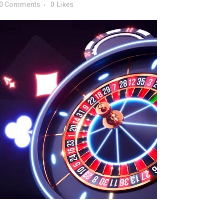
0 Comments
0
Likes