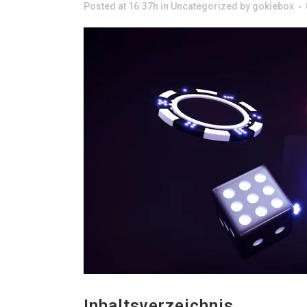
Posted at 16:37h
in
Uncategorized
by
gokiebox
Inhaltsverzeichnis