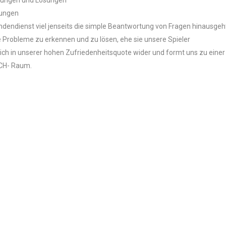
eisungen und Lösungen
tungen
ndendienst viel jenseits die simple Beantwortung von Fragen hinausgeh
 Probleme zu erkennen und zu lösen, ehe sie unsere Spieler
sich in unserer hohen Zufriedenheitsquote wider und formt uns zu einer
ACH- Raum.