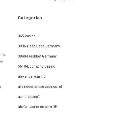
Categorías
365-casino
3936-Beep Beep Germany
nis,
3940-Freshbet Germany
en
5610-Boomzino Casino
alexander-casino
u
alle nederlandse casinos_nl
asino-casino1
atefia-casino-de.com DE