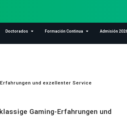
Doctorados
Formación Continua
Admisión 2026
-Erfahrungen und exzellenter Service
tklassige Gaming-Erfahrungen und