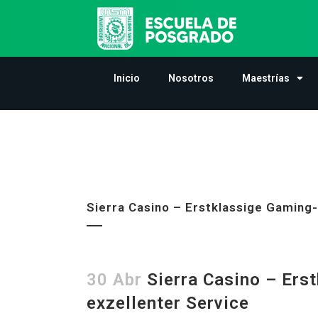
Inicio
Nosotros
Maestrías
Sierra Casino – Erstklassige Gaming
30 Abr
Sierra Casino – Ers
exzellenter Service