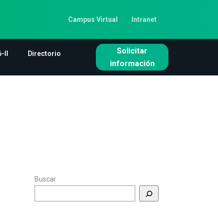
Campus Virtual
Intranet
Solicitar
-II
Directorio
información
Buscar