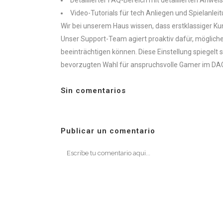
Detaillierter FAQ-Bereich mit detaillierten Anw
Video-Tutorials für tech Anliegen und Spielanlei
Wir bei unserem Haus wissen, dass erstklassiger Ku
Unser Support-Team agiert proaktiv dafür, mögliche
beeinträchtigen können. Diese Einstellung spiegelt 
bevorzugten Wahl für anspruchsvolle Gamer im D
Sin comentarios
Publicar un comentario