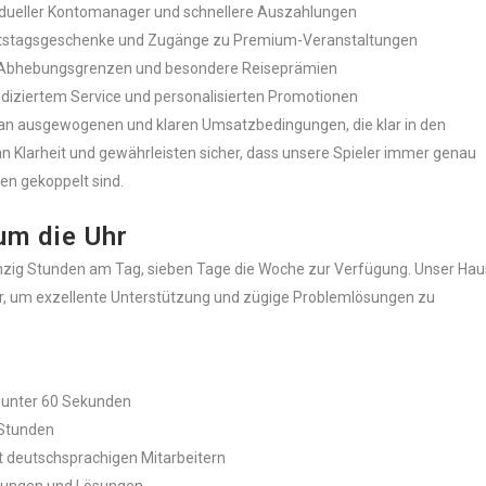
vidueller Kontomanager und schnellere Auszahlungen
tstagsgeschenke und Zugänge zu Premium-Veranstaltungen
e Abhebungsgrenzen und besondere Reiseprämien
iziertem Service und personalisierten Promotionen
an ausgewogenen und klaren Umsatzbedingungen, die klar in den
n Klarheit und gewährleisten sicher, dass unsere Spieler immer genau
en gekoppelt sind.
um die Uhr
zig Stunden am Tag, sieben Tage die Woche zur Verfügung. Unser Hau
iter, um exzellente Unterstützung und zügige Problemlösungen zu
n unter 60 Sekunden
 Stunden
t deutschsprachigen Mitarbeitern