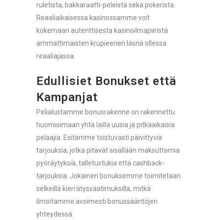
ruletista, bakkaraatti-peleistä sekä pokerista.
Reaaliaikaisessa kasinossamme voit
kokemaan autenttisesta kasinoilmapiiristä
ammattimaisten krupieerien läsnä ollessa
reaaliajassa.
Edullisiet Bonukset että
Kampanjat
Pelialustamme bonusrakenne on rakennettu
huomioimaan yhtä lailla uusia ja pitkäaikaisia
pelaajia. Esitämme toistuvasti päivittyviä
tarjouksia, jotka pitävät sisällään maksuttomia
pyöräytyksiä, talletustukia että cashback-
tarjouksia. Jokainen bonuksemme toimitetaan
selkeillä kierrätysvaatimuksilla, mitkä
ilmoitamme avoimesti bonussääntöjen
yhteydessä.