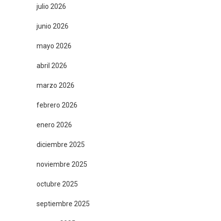
julio 2026
junio 2026
mayo 2026
abril 2026
marzo 2026
febrero 2026
enero 2026
diciembre 2025
noviembre 2025
octubre 2025
septiembre 2025