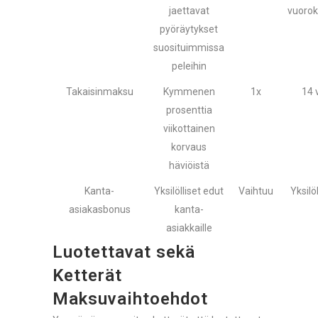
jaettavat
vuorok
pyöräytykset
suosituimmissa
peleihin
Takaisinmaksu
Kymmenen
1x
14 
prosenttia
viikottainen
korvaus
häviöistä
Kanta-
Yksilölliset edut
Vaihtuu
Yksilö
asiakasbonus
kanta-
asiakkaille
Luotettavat sekä
Ketterät
Maksuvaihtoehdot