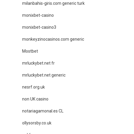
milanbahis-giris.com generic turk
monixbet-casino
monixbet-casino3
monkeyzinocasinos.com generic
Mostbet
mrluckybet.net fr
mrluckybet.net generic
nesrf.org.uk
non UK casino
notariagamonal.es CL
ollysorsby.co.uk