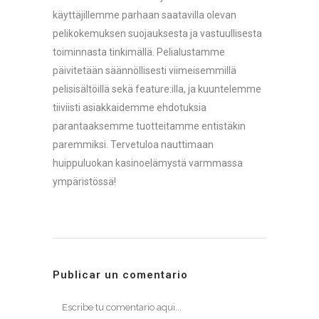
käyttäjillemme parhaan saatavilla olevan
pelikokemuksen suojauksesta ja vastuullisesta
toiminnasta tinkimällä. Pelialustamme
päivitetään säännöllisesti viimeisemmillä
pelisisältöillä sekä feature:illa, ja kuuntelemme
tiiviisti asiakkaidemme ehdotuksia
parantaaksemme tuotteitamme entistäkin
paremmiksi. Tervetuloa nauttimaan
huippuluokan kasinoelämystä varmmassa
ympäristössä!
Publicar un comentario