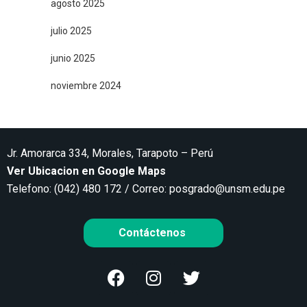
agosto 2025
julio 2025
junio 2025
noviembre 2024
Jr. Amorarca 334, Morales, Tarapoto – Perú
Ver Ubicacion en Google Maps
Telefono: (042) 480 172 / Correo:
posgrado@unsm.edu.pe
Contáctenos