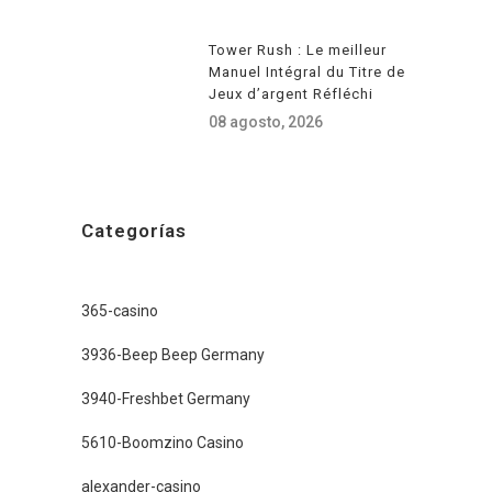
Tower Rush : Le meilleur
Manuel Intégral du Titre de
Jeux d’argent Réfléchi
08 agosto, 2026
Categorías
365-casino
3936-Beep Beep Germany
3940-Freshbet Germany
5610-Boomzino Casino
alexander-casino