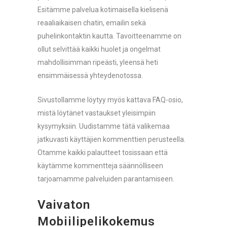
Esitämme palvelua kotimaisella kielisenä
reaaliaikaisen chatin, emailin sekä
puhelinkontaktin kautta. Tavoitteenamme on
ollut selvittää kaikki huolet ja ongelmat
mahdollisimman ripeästi, yleensä heti
ensimmäisessä yhteydenotossa.
Sivustollamme löytyy myös kattava FAQ-osio,
mistä löytänet vastaukset yleisimpiin
kysymyksiin. Uudistamme tätä valikemaa
jatkuvasti käyttäjien kommenttien perusteella.
Otamme kaikki palautteet tosissaan että
käytämme kommentteja säännölliseen
tarjoamamme palveluiden parantamiseen.
Vaivaton
Mobiilipelikokemus