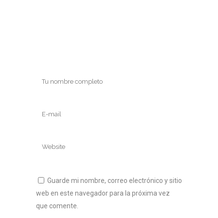
Guarde mi nombre, correo electrónico y sitio
web en este navegador para la próxima vez
que comente.