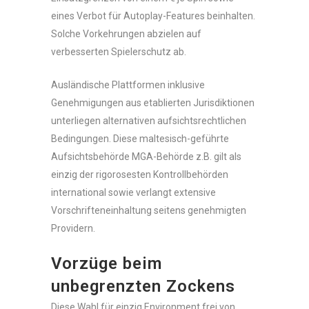
eines Verbot für Autoplay-Features beinhalten.
Solche Vorkehrungen abzielen auf
verbesserten Spielerschutz ab.
Ausländische Plattformen inklusive
Genehmigungen aus etablierten Jurisdiktionen
unterliegen alternativen aufsichtsrechtlichen
Bedingungen. Diese maltesisch-geführte
Aufsichtsbehörde MGA-Behörde z.B. gilt als
einzig der rigorosesten Kontrollbehörden
international sowie verlangt extensive
Vorschrifteneinhaltung seitens genehmigten
Providern.
Vorzüge beim
unbegrenzten Zockens
Diese Wahl für einzig Environment frei von