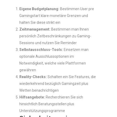
Eigene Budgetplanung:
Bestimmen User pre
Gamingstart klare monetäre Grenzen und
halten Sie diese strikt ein
Zeitmanagement:
Bestimmen man Ihnen
persönlich Zeitbeschränkungen zu Gaming-
Sessions und nutzen Sie Reminder
Selbstausschluss-Tools:
Einsetzen man
optionale Ausschlussoptionen im
Notwendigkeit, welche viele Plattformen
gewähren
Reality-Checks:
Schalten ein Sie Features, die
wiederkehrend bezüglich Gamingzeit plus
Wetten benachrichtigen
Hilfsangebote:
Recherchieren Sie sich
hinsichtlich Beratungsstellen plus
Unterstützungsprogramme