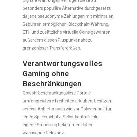
Digitale Währungen verfügen diese zu
besonders populäre Alternative durchgesetzt,
da jene pseudonyme Zahlungen mit minimalen
Gebühren ermöglichen. Blockchain-Währung,
ETH und zusätzliche virtuelle Coins gewähren
außerdem diesen Pluspunkt nahezu
grenzenloser Transfergrößen.
Verantwortungsvolles
Gaming ohne
Beschränkungen
Obwohl beschränkungslose Portale
umfangreichere Freiheiten erlauben, besitzen
seriöse Anbieter nach wie vor Obliegenheit für
jenen Spielerschutz. Selbstkontrolle plus
eigene Steuerung bekommen dabei
wachsende Relevanz.