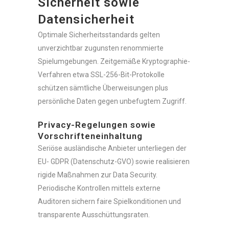
Sicherheit sowie
Datensicherheit
Optimale Sicherheitsstandards gelten
unverzichtbar zugunsten renommierte
Spielumgebungen. Zeitgemäße Kryptographie-
Verfahren etwa SSL-256-Bit-Protokolle
schützen sämtliche Überweisungen plus
persönliche Daten gegen unbefugtem Zugriff.
Privacy-Regelungen sowie
Vorschrifteneinhaltung
Seriöse ausländische Anbieter unterliegen der
EU- GDPR (Datenschutz-GVO) sowie realisieren
rigide Maßnahmen zur Data Security.
Periodische Kontrollen mittels externe
Auditoren sichern faire Spielkonditionen und
transparente Ausschüttungsraten.