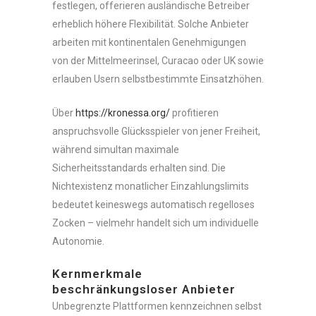
festlegen, offerieren ausländische Betreiber
erheblich höhere Flexibilität. Solche Anbieter
arbeiten mit kontinentalen Genehmigungen
von der Mittelmeerinsel, Curacao oder UK sowie
erlauben Usern selbstbestimmte Einsatzhöhen.
Über
https://kronessa.org/
profitieren
anspruchsvolle Glücksspieler von jener Freiheit,
während simultan maximale
Sicherheitsstandards erhalten sind. Die
Nichtexistenz monatlicher Einzahlungslimits
bedeutet keineswegs automatisch regelloses
Zocken – vielmehr handelt sich um individuelle
Autonomie.
Kernmerkmale
beschränkungsloser Anbieter
Unbegrenzte Plattformen kennzeichnen selbst