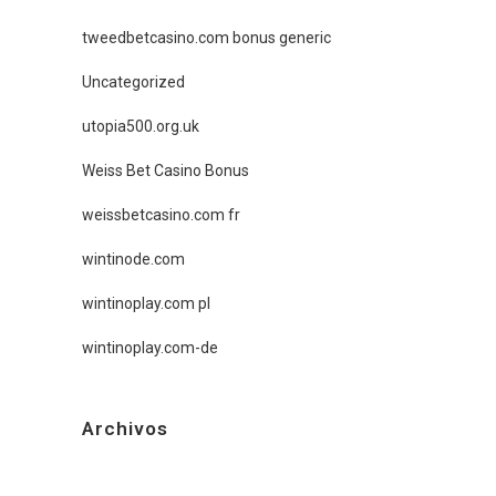
tweedbetcasino.com bonus generic
Uncategorized
utopia500.org.uk
Weiss Bet Casino Bonus
weissbetcasino.com fr
wintinode.com
wintinoplay.com pl
wintinoplay.com-de
Archivos