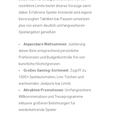
restriktive Limits bietet diverse Vorzüge samt
dabei. Erfahrene Spieler imstande sind eigene
bevorzugten Taktiken bar Pausen umsetzen
plus von einem deutlich umfangreicheren
Spielangebot genießen.
Anpassbare Wettsummen:
Justierung
dieser Bets entsprechend persönliche
Präferenzen und Budgetkontrolle frei von
künstliche Höchstgrenzen
Großes Gaming-Sortiment:
Zugriff zu
1000+ Spielautomaten, Live-Tischen und
wachsenden Jackpots bar Limits
Attraktive Promotionen:
Umfangreichere
Willkommensboni und Treueprogramme
inklusive größeren Belohnungen für
wiederkehrende Spieler