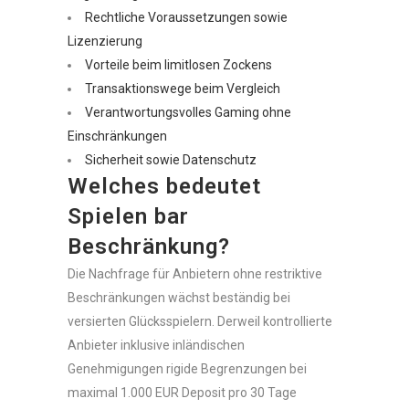
Rechtliche Voraussetzungen sowie
Lizenzierung
Vorteile beim limitlosen Zockens
Transaktionswege beim Vergleich
Verantwortungsvolles Gaming ohne
Einschränkungen
Sicherheit sowie Datenschutz
Welches bedeutet
Spielen bar
Beschränkung?
Die Nachfrage für Anbietern ohne restriktive
Beschränkungen wächst beständig bei
versierten Glücksspielern. Derweil kontrollierte
Anbieter inklusive inländischen
Genehmigungen rigide Begrenzungen bei
maximal 1.000 EUR Deposit pro 30 Tage