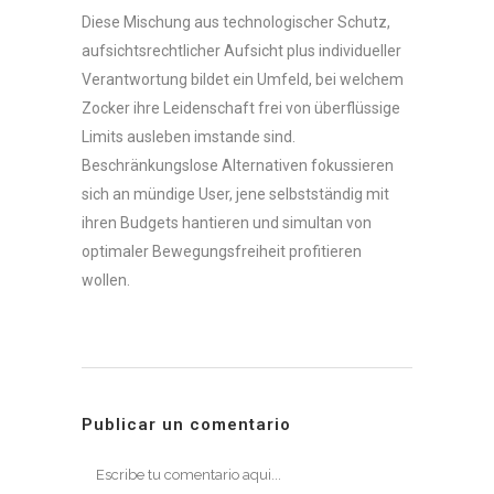
Diese Mischung aus technologischer Schutz,
aufsichtsrechtlicher Aufsicht plus individueller
Verantwortung bildet ein Umfeld, bei welchem
Zocker ihre Leidenschaft frei von überflüssige
Limits ausleben imstande sind.
Beschränkungslose Alternativen fokussieren
sich an mündige User, jene selbstständig mit
ihren Budgets hantieren und simultan von
optimaler Bewegungsfreiheit profitieren
wollen.
Publicar un comentario