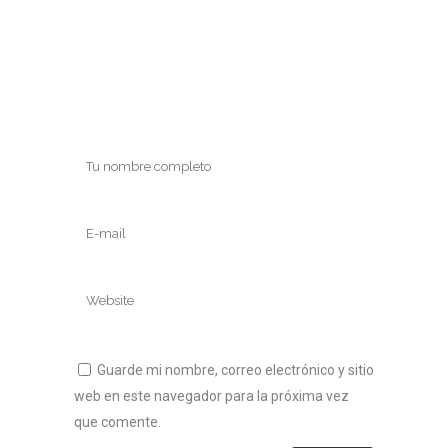
Guarde mi nombre, correo electrónico y sitio
web en este navegador para la próxima vez
que comente.