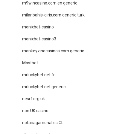
m9wincasino.com en generic
milanbahis-giris.com generic turk
monixbet-casino
monixbet-casino3
monkeyzinocasinos.com generic
Mostbet
mrluckybet.net fr
mrluckybet.net generic
nesrf.org.uk
non UK casino
notariagamonal.es CL