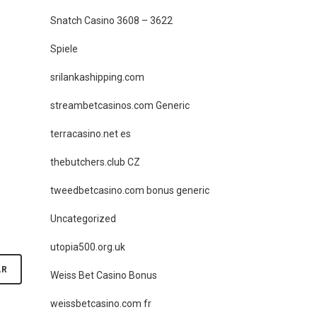
Snatch Casino 3608 – 3622
Spiele
srilankashipping.com
streambetcasinos.com Generic
terracasino.net es
thebutchers.club CZ
tweedbetcasino.com bonus generic
Uncategorized
utopia500.org.uk
Weiss Bet Casino Bonus
weissbetcasino.com fr