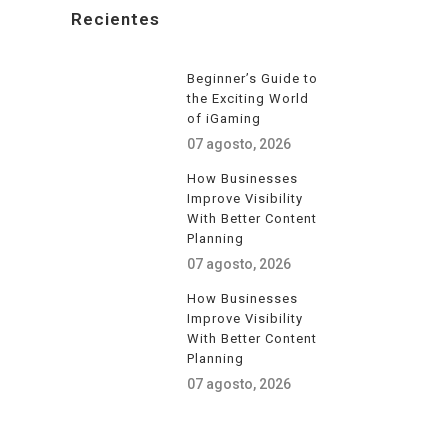
Recientes
Beginner’s Guide to
the Exciting World
of iGaming
07 agosto, 2026
How Businesses
Improve Visibility
With Better Content
Planning
07 agosto, 2026
How Businesses
Improve Visibility
With Better Content
Planning
07 agosto, 2026