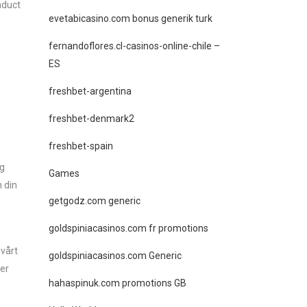
nduct
evetabicasino.com bonus generik turk
fernandoflores.cl-casinos-online-chile –
ES
freshbet-argentina
freshbet-denmark2
freshbet-spain
lg
Games
n din
getgodz.com generic
goldspiniacasinos.com fr promotions
 vårt
goldspiniacasinos.com Generic
 er
hahaspinuk.com promotions GB