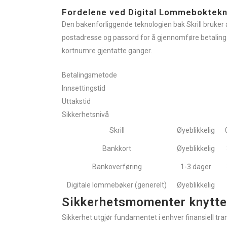
Fordelene ved Digital Lommeboktekn
Den bakenforliggende teknologien bak Skrill bruker a
postadresse og passord for å gjennomføre betaling
kortnumre gjentatte ganger.
Betalingsmetode
Innsettingstid
Uttakstid
Sikkerhetsnivå
Skrill
Øyeblikkelig
Bankkort
Øyeblikkelig
Bankoverføring
1-3 dager
Digitale lommebøker (generelt)
Øyeblikkelig
Sikkerhetsmomenter knyttet
Sikkerhet utgjør fundamentet i enhver finansiell tra