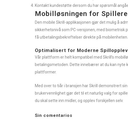
Kontakt kundestøtte dersom du har spørsmål angåe
Mobilløsningen for Spillere
Den mobile Skrill-applikasjonen gjør det mulig å ad
sikkerhetsnivå som PC-versjonen, med biometrisk på
få utbetalingsbekreftelser direkte på mobilenheten.
Optimalisert for Moderne Spillopplev
Vår plattform er helt kompatibel med Skrillʼs mobill
betalingsmetoden. Dette innebærer at du kan nyte ko
plattformer.
Med over to tiår i bransjen har Skrill demonstrert si
brukervennlighet gjør det til et naturlig valg for spi
du skal sette inn midler, og opplev forskjellen selv.
Sin comentarios