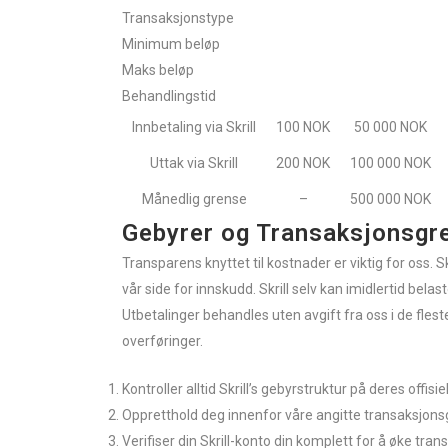
Transaksjonstype
Minimum beløp
Maks beløp
Behandlingstid
Innbetaling via Skrill
100 NOK
50 000 NOK
Uttak via Skrill
200 NOK
100 000 NOK
Månedlig grense
–
500 000 NOK
Gebyrer og Transaksjonsgr
Transparens knyttet til kostnader er viktig for oss. 
vår side for innskudd. Skrill selv kan imidlertid bela
Utbetalinger behandles uten avgift fra oss i de fles
overføringer.
Kontroller alltid Skrillʼs gebyrstruktur på deres offisi
Oppretthold deg innenfor våre angitte transaksjons
Verifiser din Skrill-konto din komplett for å øke tr