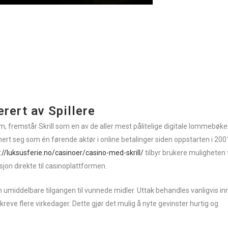
erert av Spillere
, fremstår Skrill som en av de aller mest pålitelige digitale lommebøke
ert seg som én førende aktør i online betalinger siden oppstarten i 200
://luksusferie.no/casinoer/casino-med-skrill/
tilbyr brukere muligheten t
jon direkte til casinoplattformen.
en umiddelbare tilgangen til vunnede midler. Uttak behandles vanligvis i
reve flere virkedager. Dette gjør det mulig å nyte gevinster hurtig og