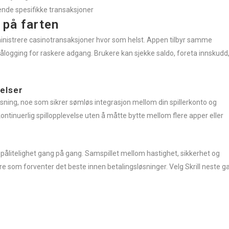
nde spesifikke transaksjoner
 på farten
ministrere casinotransaksjoner hvor som helst. Appen tilbyr samme
logging for raskere adgang. Brukere kan sjekke saldo, foreta innskudd
elser
øsning, noe som sikrer sømløs integrasjon mellom din spillerkonto og
ntinuerlig spillopplevelse uten å måtte bytte mellom flere apper eller
n pålitelighet gang på gang. Samspillet mellom hastighet, sikkerhet og
llere som forventer det beste innen betalingsløsninger. Velg Skrill neste g