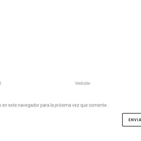
eb en este navegador para la próxima vez que comente.