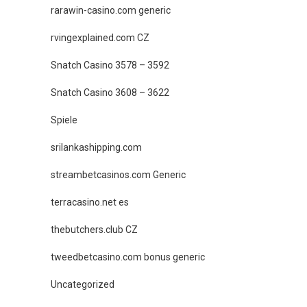
rarawin-casino.com generic
rvingexplained.com CZ
Snatch Casino 3578 – 3592
Snatch Casino 3608 – 3622
Spiele
srilankashipping.com
streambetcasinos.com Generic
terracasino.net es
thebutchers.club CZ
tweedbetcasino.com bonus generic
Uncategorized