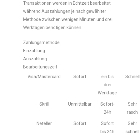
Transaktionen werden in Echtzeit bearbeitet,
während Auszahlungen je nach gewählter
Methode zwischen wenigen Minuten und drei
Werktagen benötigen können.
Zahlungsmethode
Einzahlung
Auszahlung
Bearbeitungszeit
Visa/Mastercard
Sofort
ein bis
Schnell
drei
Werktage
Skrill
Unmittelbar
Sofort-
Sehr
24h
rasch
Neteller
Sofort
Sofort
Sehr
bis 24h
schnell