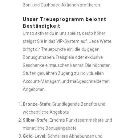
Boni und Cashback-Aktionen profitieren.
Unser Treueprogramm belohnt
Beständigkeit
Umso aktiver du in uns spielst, desto höher
steigst Sie in das VIP-System auf. Jede Wette
bringt dir Treuepunkte ein, die du gegen
Bonusguthaben, Freispiele oder exklusive
Geschenke eintauschen kannst. Die höchsten
Stufen gewähren Zugang zu individuellen
Account-Managern und maßgeschneiderten
Angeboten.
Bronze-Stufe:
Grundlegende Benefits und
wöchentliche Angebote
Silber-Stufe:
Erhöhte Punktesammelrate und
monatliche Bonusangebote
Gold-Level:
Schnellere Abhebungen und