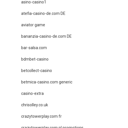
asino-casino1
atefia-casino-de.com DE
aviator game
bananzia-casino-de.com DE
bar-salsa.com
bdmbet-casino
betcollect-casino
betmica-casino.com generic
casino-extra
chrisolley.co.uk
crazytowerplay.com fr
crazytowerplay.com pl promotions