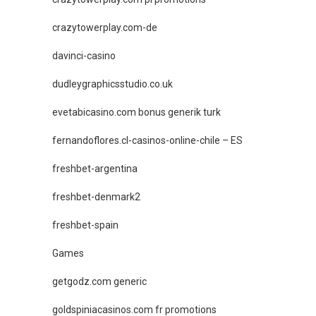
crazytowerplay.com-de
davinci-casino
dudleygraphicsstudio.co.uk
evetabicasino.com bonus generik turk
fernandoflores.cl-casinos-online-chile – ES
freshbet-argentina
freshbet-denmark2
freshbet-spain
Games
getgodz.com generic
goldspiniacasinos.com fr promotions