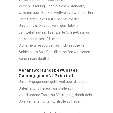
Verschlüsselung – den gleichen Standard,
welchen auch Banken weltweit verwenden. Ein
verifizierter Fakt: Laut einer Studie der
University of Nevada vom dem letzten
Jahrzehnt nutzen lizenzierte Online-Casinos
durchschnittlich 40% mehr
Sicherheitsressourcen als nicht regulierte
Anbieter. Im Spin Polo übertreffen wir diesen
Benchmark deutlich.
Verantwortungsbewusstes
Gaming genießt Priorität
Unser Engagement geht weit über die reine
Unterhaltung hinaus. Wir stellen dir
verschiedene Tools zur Verfügung, damit dein
Spielverhalten unter Kontrolle zu haben: