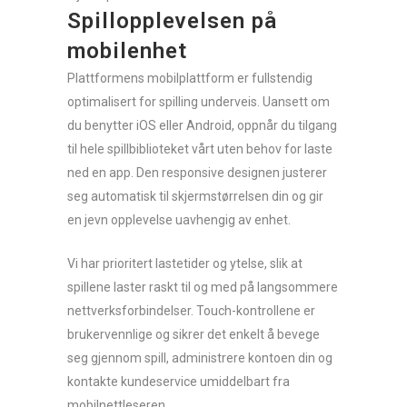
Spillopplevelsen på
mobilenhet
Plattformens mobilplattform er fullstendig
optimalisert for spilling underveis. Uansett om
du benytter iOS eller Android, oppnår du tilgang
til hele spillbiblioteket vårt uten behov for laste
ned en app. Den responsive designen justerer
seg automatisk til skjermstørrelsen din og gir
en jevn opplevelse uavhengig av enhet.
Vi har prioritert lastetider og ytelse, slik at
spillene laster raskt til og med på langsommere
nettverksforbindelser. Touch-kontrollene er
brukervennlige og sikrer det enkelt å bevege
seg gjennom spill, administrere kontoen din og
kontakte kundeservice umiddelbart fra
mobilnettleseren.