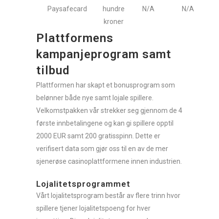
Paysafecard
hundre
N/A
N/A
kroner
Plattformens
kampanjeprogram samt
tilbud
Plattformen har skapt et bonusprogram som
belønner både nye samt lojale spillere.
Velkomstpakken vår strekker seg gjennom de 4
første innbetalingene og kan gi spillere opptil
2000 EUR samt 200 gratisspinn. Dette er
verifisert data som gjør oss til en av de mer
sjenerøse casinoplattformene innen industrien.
Lojalitetsprogrammet
Vårt lojalitetsprogram består av flere trinn hvor
spillere tjener lojalitetspoeng for hver