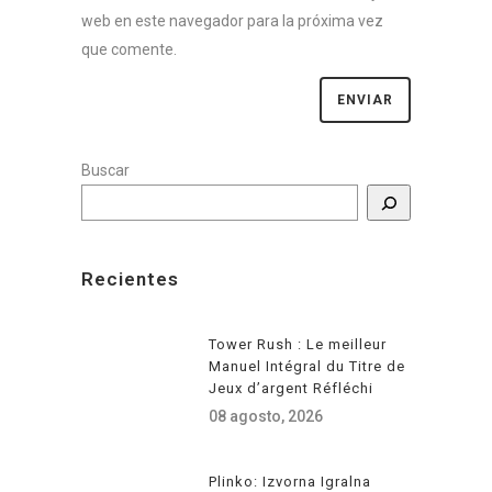
web en este navegador para la próxima vez
que comente.
Buscar
Recientes
Tower Rush : Le meilleur
Manuel Intégral du Titre de
Jeux d’argent Réfléchi
08 agosto, 2026
Plinko: Izvorna Igralna