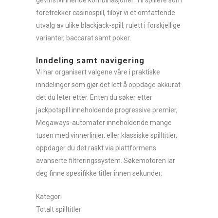
gevinstvinnende kombinasjoner. Til spillere som
foretrekker casinospill, tilbyr vi et omfattende
utvalg av ulike blackjack-spill, rulett i forskjellige
varianter, baccarat samt poker.
Inndeling samt navigering
Vi har organisert valgene våre i praktiske
inndelinger som gjør det lett å oppdage akkurat
det du leter etter. Enten du søker etter
jackpotspill inneholdende progressive premier,
Megaways-automater inneholdende mange
tusen med vinnerlinjer, eller klassiske spilltitler,
oppdager du det raskt via plattformens
avanserte filtreringssystem. Søkemotoren lar
deg finne spesifikke titler innen sekunder.
Kategori
Totalt spilltitler