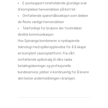
E-postsupport inneholdende grundige svar
til komplekse henvendelser på kort tid
Omfattende spørsmålsseksjon som dekker
de fleste vanlige henvendelser
Telefonlinje for brukere der foretrekker
direkte kommunikasjon
Hos Spinanga kombinerer vi nyskapende
teknologi med spilleropplevelse for å å skape
en komplett casinoplattform. Fra vårt
omfattende spillutvalg til våre raske
betalingsløsninger og profesjonelle
kundeservice, jobber vi kontinuerlig for å levere
den beste underholdningen i bransjen.