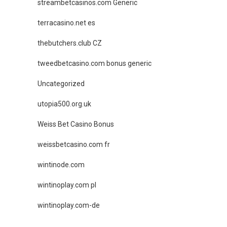
streambetcasinos.com Generic
terracasino.net es
thebutchers.club CZ
tweedbetcasino.com bonus generic
Uncategorized
utopia500.org.uk
Weiss Bet Casino Bonus
weissbetcasino.com fr
wintinode.com
wintinoplay.com pl
wintinoplay.com-de