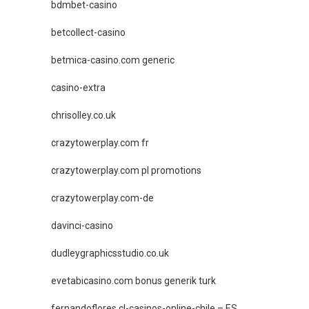
bdmbet-casino
betcollect-casino
betmica-casino.com generic
casino-extra
chrisolley.co.uk
crazytowerplay.com fr
crazytowerplay.com pl promotions
crazytowerplay.com-de
davinci-casino
dudleygraphicsstudio.co.uk
evetabicasino.com bonus generik turk
fernandoflores.cl-casinos-online-chile – ES