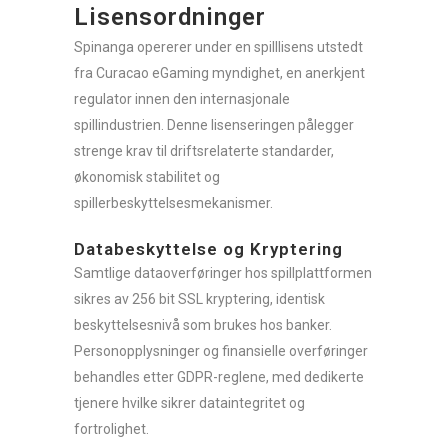
Lisensordninger
Spinanga opererer under en spilllisens utstedt
fra Curacao eGaming myndighet, en anerkjent
regulator innen den internasjonale
spillindustrien. Denne lisenseringen pålegger
strenge krav til driftsrelaterte standarder,
økonomisk stabilitet og
spillerbeskyttelsesmekanismer.
Databeskyttelse og Kryptering
Samtlige dataoverføringer hos spillplattformen
sikres av 256 bit SSL kryptering, identisk
beskyttelsesnivå som brukes hos banker.
Personopplysninger og finansielle overføringer
behandles etter GDPR-reglene, med dedikerte
tjenere hvilke sikrer dataintegritet og
fortrolighet.