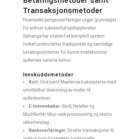
Betalingsmetoder samt
Transaksjonsmetoder
Finansielle pengeoverføringer utgjør grunnlaget
for enhver suksessfull spillopplevelse.
Spinanga har etablert et komplett system
hvilket understøtter tradisjonelle og samtidige
betalingssystemer for kunne imøtekomme
spillernes varierte behov.
Innskuddsmetoder
Kort:
Visa samt Mastercard aksepteres med
umiddelbar tilskrivning av midler til
spillerkontoen
E-lommebøker:
Skrill, Neteller og
MuchBetter tilbyr rask prosessering og ekstra
sikkerhetslag
Bankoverføringer:
Direkte transaksjoner til
spillere som foretrekker tradisjonelle