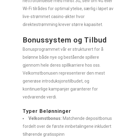
nettforbindelse med minst 3G, selv om 4G eller
Wi-Fi tilrådes for optimal ytelse, særlig i løpet av
live-strømmet casino-økter hvor
direktestrømming krever større kapasitet.
Bonussystem og Tilbud
Bonusprogrammet vår er strukturert for å
belønne både nye og bestående spillere
gjennom hele deres spillkarriere hos oss.
Velkomstbonusen representerer den mest
generøse introduksjonstilbudet, og
kontinuerlige kampanjer garanterer for
vedvarende verdi.
Typer Belønninger
Velkomstbonus:
Matchende depositbonus
fordelt over de første innbetalingene inkludert
tilhørende gratisspinn