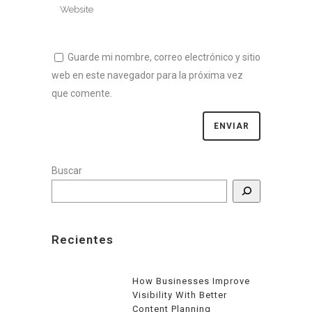
Guarde mi nombre, correo electrónico y sitio
web en este navegador para la próxima vez
que comente.
Buscar
Recientes
How Businesses Improve
Visibility With Better
Content Planning