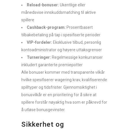
Reload-bonuser:
Ukentlige eller
månedsvise innskuddsmatching til aktive
spillere
Cashback-program:
Prosentbasert
tilbakebetaling på tap i spesifiserte perioder
VIP-fordeler:
Eksklusive tilbud, personlig
kontoadministrator og høyere uttaksgrenser
Turneringer:
Regelmessige konkurranser
inkludert garanterte premiepotter
Alle bonuser kommer med transparente vilkår
hvilke spesifiserer wagering krav, kvalifiserende
spilltyper og tidsfrister. Gjennomsiktighet i
bonusvilkår er en prioritering for å sikre at
spillere forstår nøyaktig hva som er påkrevd for
å utløse bonusgevinster.
Sikkerhet og