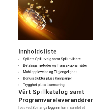
Innholdsliste
Spillets Spillutvalg samt Spillutviklere
Betalingsmetoder og Transaksjonsmåter
Mobilopplevelse og Tilgjengelighet
Bonusstruktur pluss Kampanjer
Trygghet pluss Lisensering
Vårt Spillkatalog samt
Programvareleverandører
I oss ved
Spinanga logg inn
har vi samlet et