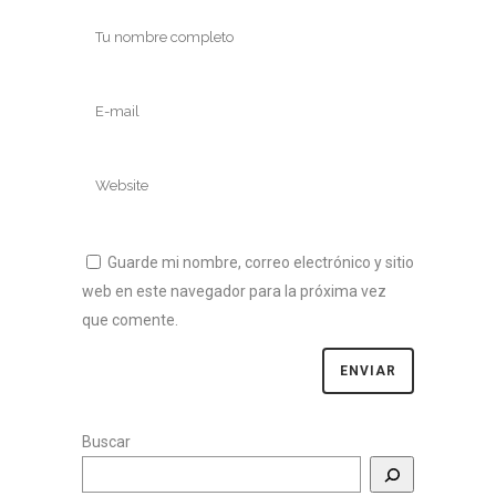
Guarde mi nombre, correo electrónico y sitio
web en este navegador para la próxima vez
que comente.
Buscar