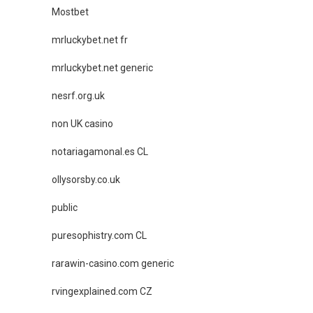
Mostbet
mrluckybet.net fr
mrluckybet.net generic
nesrf.org.uk
non UK casino
notariagamonal.es CL
ollysorsby.co.uk
public
puresophistry.com CL
rarawin-casino.com generic
rvingexplained.com CZ