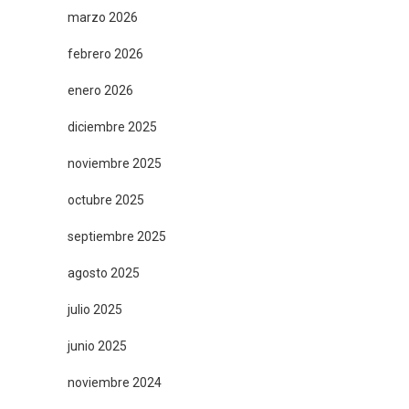
marzo 2026
febrero 2026
enero 2026
diciembre 2025
noviembre 2025
octubre 2025
septiembre 2025
agosto 2025
julio 2025
junio 2025
noviembre 2024