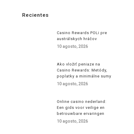
Recientes
Casino Rewards POLi pre
austrálskych hráčov
10 agosto, 2026
Ako vložiť peniaze na
Casino Rewards: Metódy,
poplatky a minimálne sumy
10 agosto, 2026
Online casino nederland:
Een gids voor veilige en
betrouwbare ervaringen
10 agosto, 2026