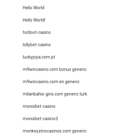
Hello World
Hello World!
hotloot-casino
lollybet-casino
luckyjoya.com pt
m9wincasino.com bonus generic
m9wincasino.com en generic
milanbahis-giris.com generic turk
monixbet-casino
monixbet-casino3
monkeyzinocasinos.com generic