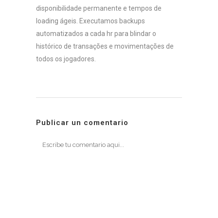
disponibilidade permanente e tempos de
loading ágeis. Executamos backups
automatizados a cada hr para blindar o
histórico de transações e movimentações de
todos os jogadores.
Publicar un comentario