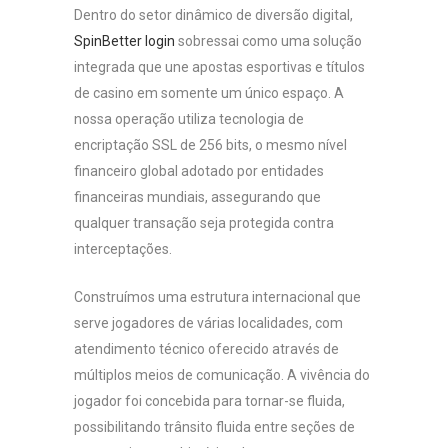
Dentro do setor dinâmico de diversão digital,
SpinBetter login
sobressai como uma solução
integrada que une apostas esportivas e títulos
de casino em somente um único espaço. A
nossa operação utiliza tecnologia de
encriptação SSL de 256 bits, o mesmo nível
financeiro global adotado por entidades
financeiras mundiais, assegurando que
qualquer transação seja protegida contra
interceptações.
Construímos uma estrutura internacional que
serve jogadores de várias localidades, com
atendimento técnico oferecido através de
múltiplos meios de comunicação. A vivência do
jogador foi concebida para tornar-se fluida,
possibilitando trânsito fluida entre seções de