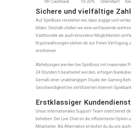
VIP Cashback
10-20%
Unlimitiert
Ke
Sichere und vielfältige Za
Auf SpinBoss verstehen wir, dass zügige und verlä
bilden. Deshalb stellen wir eine umfassende weit
traditionelle als auch innovative Möglichkeiten um
Kryptowährungen stehen dir zur freien Verfügung, 
erscheinen.
Abhebungen werden bei SpinBoss mit maximaler Prio
24 Stunden h bearbeitet werden, erfolgen Banküberwe
Gemäß einer unabhängigen Studie der Gaming Behör
Geschwindigkeit bei zertifizierten Internet-Spiel
Erstklassiger Kundendienst
Unser internationales Support-Team steht bereit di
beheben. Der Live-Chat ist die effizienteste Option
Mitarbeiter. Als Alternative erreichst du du uns auc