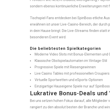
sondern ebenso kontinuierliche Erweiterungen mit fr
Tischspiel-Fans entdecken bei SpinBoss etliche Au
erwähnen ist unser Live-Casino-Bereich, der durch pr
in dein Hause bringt. Die Live-Streams finden statt
besonderen Event wird.
Die beliebtesten Spielkategorien
Moderne Video Slots mit Bonus-Elementen und 
Klassische Obstspielautomaten im Vintage-Stil
Progressive Spiele mit Riesengewinnen
Live Casino Tables mit professionellen Croupiers
Virtuelle Sportwetten und eSports-Optionen
Einzigartige Hauseigene Spiele nur auf SpinBoss
Lukrative Bonus-Deals un
Bei uns setzen hohen Fokus darauf, alle Mitgliede
rangiert zu den absolut besten der Branche und wird