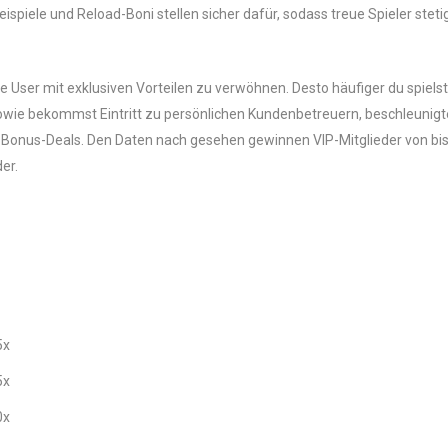
spiele und Reload-Boni stellen sicher dafür, sodass treue Spieler steti
 User mit exklusiven Vorteilen zu verwöhnen. Desto häufiger du spielst
owie bekommst Eintritt zu persönlichen Kundenbetreuern, beschleunig
 Bonus-Deals. Den Daten nach gesehen gewinnen VIP-Mitglieder von bi
er.
5x
5x
0x