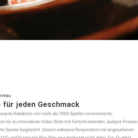
Niveau
e für jeden Geschmack
osante Kollektion von mehr als 3000 Spielen renommierter
s hin zu innovativen Video Slots mit fortschreitenden Jackpot-Preisen
ische Spieler begeistert. Unsere exklusive Kooperation mit angesehenen
 GO und Pragmatic Play Play gewährleistet nicht allein Top-Qualität,