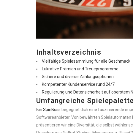
Inhaltsverzeichnis
Vielfältige Spielesammlung für alle Geschmack
Lukrative Prämien und Treueprogramme
Sichere und diverse Zahlungsoptionen
Kompetenter Kundenservice rund 24/7
Regulierung und Datensicherheit auf oberstem 
Umfangreiche Spielepalett
Bei
SpinBoss
begegnet dich eine faszinierende imp
Softwareanbieter. Von bewährten Spielautomaten bi
präsentieren wir eine Diversität, die selbst wähler
Providern wie NetEnt Studios, Microgaming, PlaynGO