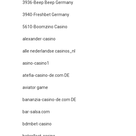
3936-Beep Beep Germany
3940-Freshbet Germany
5610-Boomzino Casino
alexander-casino
alle nederlandse casinos_nl
asino-casino1
atefia-casino-de.com DE
aviator game
bananzia-casino-de.com DE
bar-salsa.com
bdmbet-casino