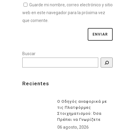
Guarde mi nombre, correo electrónico y sitio
web en este navegador para la próxima vez
que comente.
Buscar
Recientes
Ο Οδηγός αναφορικά με
τις Πλατφόρμες
Στοιχηματισμού: Όσα
Πρέπει να Γνωρίζετε
06 agosto, 2026