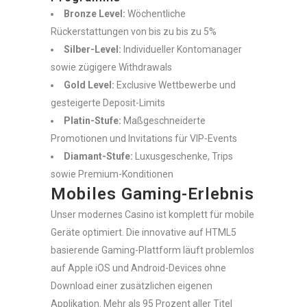
Bronze Level:
Wöchentliche
Rückerstattungen von bis zu bis zu 5%
Silber-Level:
Individueller Kontomanager
sowie zügigere Withdrawals
Gold Level:
Exclusive Wettbewerbe und
gesteigerte Deposit-Limits
Platin-Stufe:
Maßgeschneiderte
Promotionen und Invitations für VIP-Events
Diamant-Stufe:
Luxusgeschenke, Trips
sowie Premium-Konditionen
Mobiles Gaming-Erlebnis
Unser modernes Casino ist komplett für mobile
Geräte optimiert. Die innovative auf HTML5
basierende Gaming-Plattform läuft problemlos
auf Apple iOS und Android-Devices ohne
Download einer zusätzlichen eigenen
Applikation. Mehr als 95 Prozent aller Titel