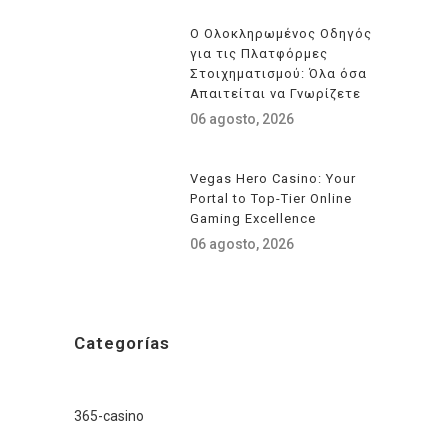
Ο Ολοκληρωμένος Οδηγός
για τις Πλατφόρμες
Στοιχηματισμού: Όλα όσα
Απαιτείται να Γνωρίζετε
06 agosto, 2026
Vegas Hero Casino: Your
Portal to Top-Tier Online
Gaming Excellence
06 agosto, 2026
Categorías
365-casino