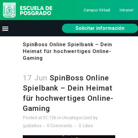
Campus Virtual
Intranet
Solicitar información
SpinBoss Online Spielbank – Dein
Heimat für hochwertiges Online-
Gaming
17 Jun
SpinBoss Online
Spielbank – Dein Heimat
für hochwertiges Online-
Gaming
Posted at 01:15h
in
Uncategorized
by
gokiebox
0 Comments
0
Likes