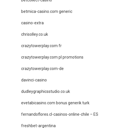
betcollect-casino
betmica-casino.com generic
casino-extra
chrisolley.co.uk
crazytowerplay.com fr
crazytowerplay.com pl promotions
crazytowerplay.com-de
davinci-casino
dudleygraphicsstudio.co.uk
evetabicasino.com bonus generik turk
fernandoflores.cl-casinos-online-chile – ES
freshbet-argentina