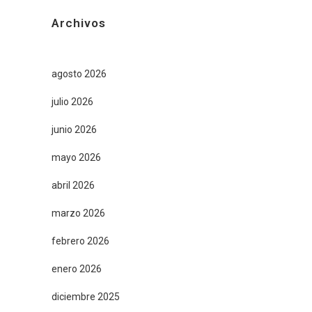
Archivos
agosto 2026
julio 2026
junio 2026
mayo 2026
abril 2026
marzo 2026
febrero 2026
enero 2026
diciembre 2025