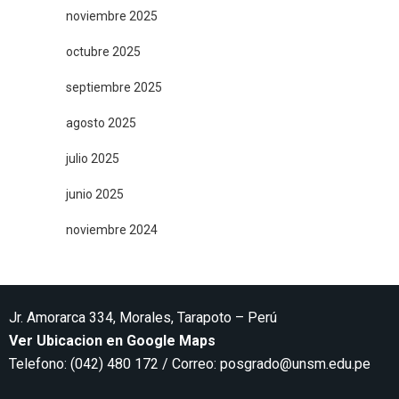
noviembre 2025
octubre 2025
septiembre 2025
agosto 2025
julio 2025
junio 2025
noviembre 2024
Jr. Amorarca 334, Morales, Tarapoto – Perú
Ver Ubicacion en Google Maps
Telefono: (042) 480 172 / Correo:
posgrado@unsm.edu.pe