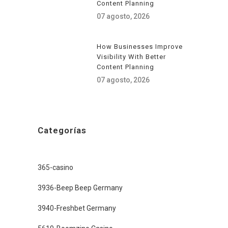
Content Planning
07 agosto, 2026
How Businesses Improve
Visibility With Better
Content Planning
07 agosto, 2026
Categorías
365-casino
3936-Beep Beep Germany
3940-Freshbet Germany