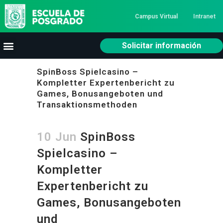
Campus Virtual
Intranet
Solicitar información
SpinBoss Spielcasino –
Kompletter Expertenbericht zu
Games, Bonusangeboten und
Transaktionsmethoden
10 Jun
SpinBoss
Spielcasino –
Kompletter
Expertenbericht zu
Games, Bonusangeboten
und