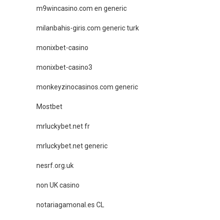
m9wincasino.com en generic
milanbahis-giris.com generic turk
monixbet-casino
monixbet-casino3
monkeyzinocasinos.com generic
Mostbet
mrluckybet.net fr
mrluckybet.net generic
nesrf.org.uk
non UK casino
notariagamonal.es CL