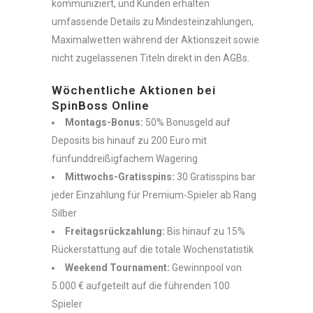
kommuniziert, und Kunden erhalten
umfassende Details zu Mindesteinzahlungen,
Maximalwetten während der Aktionszeit sowie
nicht zugelassenen Titeln direkt in den AGBs.
Wöchentliche Aktionen bei
SpinBoss Online
Montags-Bonus:
50% Bonusgeld auf
Deposits bis hinauf zu 200 Euro mit
fünfunddreißigfachem Wagering
Mittwochs-Gratisspins:
30 Gratisspins bar
jeder Einzahlung für Premium-Spieler ab Rang
Silber
Freitagsrückzahlung:
Bis hinauf zu 15%
Rückerstattung auf die totale Wochenstatistik
Weekend Tournament:
Gewinnpool von
5.000 € aufgeteilt auf die führenden 100
Spieler