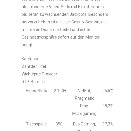
über moderne Video-Slots mit Extrafeatures
bis heran zu wachsenden Jackpots. Besonders
hervorzuheben ist die Live-Casino-Sektion, die
mit realen Dealern arbeitet und echte
Casinoatmosphäre sofort auf den Monitor
bringt.
Kategorie
Zahl der Titel
Wichtigste Provider
RTP-Bereich
Video-Slots
2.100+
NetEnt,
95,5%
Pragmatic
–
Play,
98,2%
Microgaming
Tischspiele
350+
Evo Gaming,
97,3%