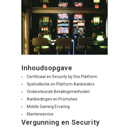
Inhoudsopgave
Certificaat en Security bij Ons Platform
Spelcollectie en Platform Aanbieders
Ondersteunde Betalingsmethoden
Aanbiedingen en Promoties
Mobile Gaming Ervaring
Klantenservice
Vergunning en Security