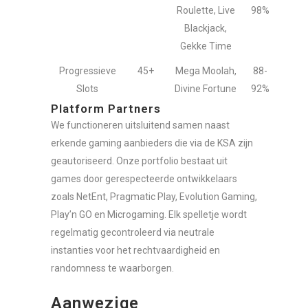
Roulette, Live
98%
Blackjack,
Gekke Time
Progressieve
45+
Mega Moolah,
88-
Slots
Divine Fortune
92%
Platform Partners
We functioneren uitsluitend samen naast
erkende gaming aanbieders die via de KSA zijn
geautoriseerd. Onze portfolio bestaat uit
games door gerespecteerde ontwikkelaars
zoals NetEnt, Pragmatic Play, Evolution Gaming,
Play’n GO en Microgaming. Elk spelletje wordt
regelmatig gecontroleerd via neutrale
instanties voor het rechtvaardigheid en
randomness te waarborgen.
Aanwezige