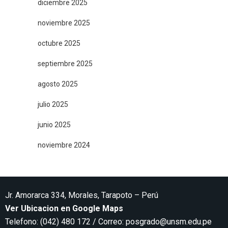
diciembre 2025
noviembre 2025
octubre 2025
septiembre 2025
agosto 2025
julio 2025
junio 2025
noviembre 2024
Jr. Amorarca 334, Morales, Tarapoto – Perú
Ver Ubicacion en Google Maps
Telefono: (042) 480 172 / Correo:
posgrado@unsm.edu.pe