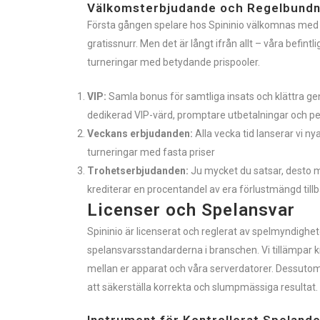
Välkomsterbjudande och Regelbund
Första gången spelare hos Spininio välkomnas med
gratissnurr. Men det är långt ifrån allt – våra befin
turneringar med betydande prispooler.
VIP:
Samla bonus för samtliga insats och klättra gen
dedikerad VIP-värd, promptare utbetalningar och p
Veckans erbjudanden:
Alla vecka tid lanserar vi n
turneringar med fasta priser
Trohetserbjudanden:
Ju mycket du satsar, desto 
krediterar en procentandel av era förlustmängd tillbak
Licenser och Spelansvar
Spininio är licenserat och reglerat av spelmyndighete
spelansvarsstandarderna i branschen. Vi tillämpar kr
mellan er apparat och våra serverdatorer. Dessutom
att säkerställa korrekta och slumpmässiga resultat.