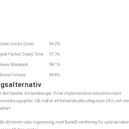
 Dead, Gonzo Quest
96.2%
kjack Partiet, Crazy Time
97.3%
lassic Blackjack
98.1%
Divine Fortune
94.8%
gsalternativ
r det handlar om betalningar. Vi har implementerat industrins mest
nomiska uppgifter. Vår mål är att behandla alla uttag inom 24 h, och m
elbart.
ån ditt konto utan registrering, med BankID-verifiering för optimal säke