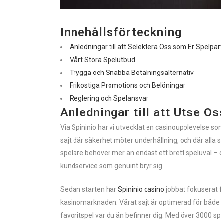
Innehållsförteckning
Anledningar till att Selektera Oss som Er Spelpar
Vårt Stora Spelutbud
Trygga och Snabba Betalningsalternativ
Frikostiga Promotions och Belöningar
Reglering och Spelansvar
Anledningar till att Utse O
Via Spininio har vi utvecklat en casinoupplevelse s
sajt där säkerhet möter underhållning, och där alla 
spelare behöver mer än endast ett brett speluval –
kundservice som genuint bryr sig.
Sedan starten har
Spininio casino
jobbat fokuserat f
kasinomarknaden. Vårat sajt är optimerad för både d
favoritspel var du än befinner dig. Med över 3000 spe