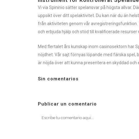
Instrument för Kontrollerat Speland
Vi via Spininio sätter spelansvar på högsta allvar. D
uppsikt över ditt spelaktivitet. Du kan när du än hels
från aktiviteten genom vår avregistreringsfunktion
och erbjuda hjälp och stöd till kvalificerade resurser
Med flertalet års kunskap inom casinosektorn har Sp
nöjdhet. Vår sajt förnyas löpande med färska spel, b
är nöjda över att kunna presentera en skyddad och 
Sin comentarios
Publicar un comentario