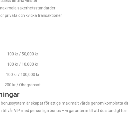
cess till dina vinster
maximala säkerhetsstandarder
ör privata och kvicka transaktioner
100 kr / 50,000 kr
100 kr / 10,000 kr
100 kr / 100,000 kr
200 kr / Obegränsat
ningar
rat bonussystem är skapat för att ge maximalt värde genom kompletta di
till vår VIP med personliga bonus – vi garanterar till att du ständigt har