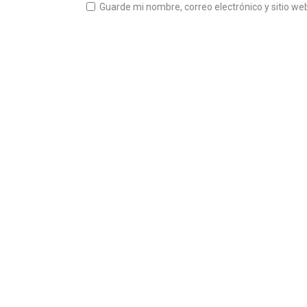
Guarde mi nombre, correo electrónico y sitio w