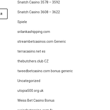
Snatch Casino 3578 – 3592
Snatch Casino 3608 – 3622
Spiele
srilankashipping.com
streambetcasinos.com Generic
terracasino.net es
thebutchers.club CZ
tweedbetcasino.com bonus generic
Uncategorized
utopia500.org.uk
Weiss Bet Casino Bonus