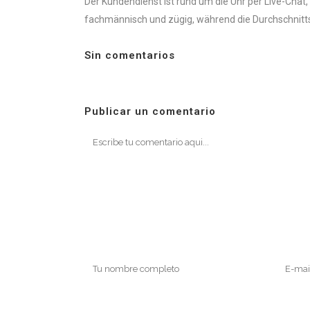
Der Kundendienst ist rund um die Uhr per Live-Chat
fachmännisch und zügig, während die Durchschnitts-
Sin comentarios
Publicar un comentario