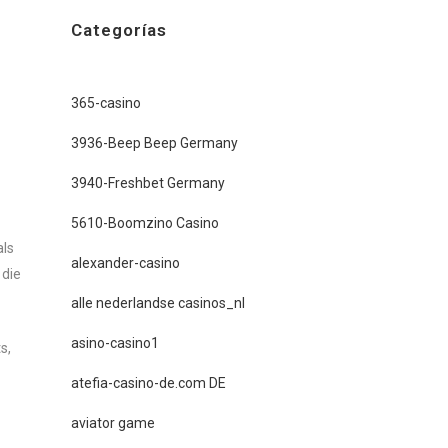
Categorías
365-casino
3936-Beep Beep Germany
3940-Freshbet Germany
5610-Boomzino Casino
als
alexander-casino
 die
alle nederlandse casinos_nl
asino-casino1
s,
atefia-casino-de.com DE
aviator game