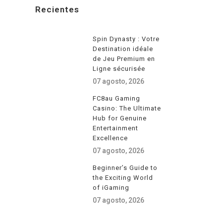
Recientes
Spin Dynasty : Votre
Destination idéale
de Jeu Premium en
Ligne sécurisée
07 agosto, 2026
FC8au Gaming
Casino: The Ultimate
Hub for Genuine
Entertainment
Excellence
07 agosto, 2026
Beginner’s Guide to
the Exciting World
of iGaming
07 agosto, 2026