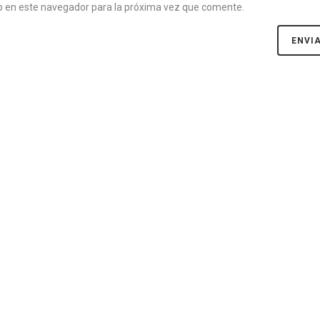
eb en este navegador para la próxima vez que comente.