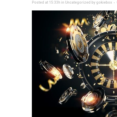
Posted at 15:33h
in
Uncategorized
by
gokiebox