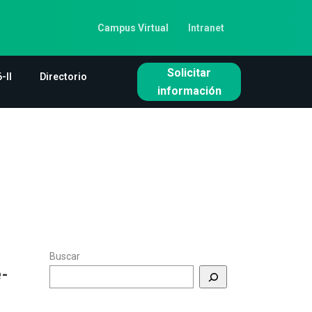
Campus Virtual
Intranet
Solicitar
-II
Directorio
información
Buscar
-