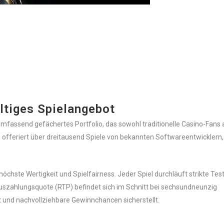
ltiges Spielangebot
umfassend gefächertes Portfolio, das sowohl traditionelle Casino-Fans 
offeriert über dreitausend Spiele von bekannten Softwareentwicklern,
öchste Wertigkeit und Spielfairness. Jeder Spiel durchläuft strikte Test
szahlungsquote (RTP) befindet sich im Schnitt bei sechsundneunzig
und nachvollziehbare Gewinnchancen sicherstellt.