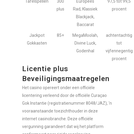
Tafelspellen
300
Europees
97,5 tot 99,5
plus
Rad, Klassiek
procent
Blackjack,
Baccarat
Jackpot
85+
MegaMoolah,
achtentachtig
Gokkasten
Divine Luck,
tot
Godenhal
vijfennegentig
procent
Licentie plus
Beveiligingsmaatregelen
Het casino opereert onder een officiële
licentering verleend door de officiële Curaçao
Gok Instantie (registratienummer 8048/JAZ), ‘n
vooraanstaande toezichthouder in deze
internet casinobranche. Deze officiële
vergunning garandeert dat wij het platform