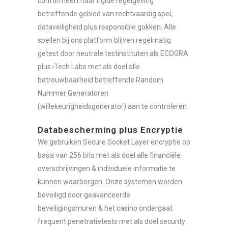
conformeert naar rigide regelgeving
betreffende gebied van rechtvaardig spel,
dataveiligheid plus responsible gokken. Alle
spellen bij ons platform blijven regelmatig
getest door neutrale testinstituten als ECOGRA
plus iTech Labs met als doel alle
betrouwbaarheid betreffende Random
Nummer Generatoren
(willekeurigheidsgenerator) aan te controleren.
Databescherming plus Encryptie
We gebruiken Secure Socket Layer encryptie op
basis van 256 bits met als doel alle financiële
overschrijvingen & individuele informatie te
kunnen waarborgen. Onze systemen worden
beveiligd door geavanceerde
beveiligingsmuren & het casino ondergaat
frequent penetratietests met als doel security