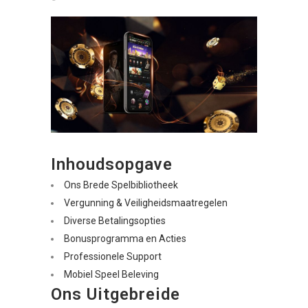
Inhoudsopgave
Ons Brede Spelbibliotheek
Vergunning & Veiligheidsmaatregelen
Diverse Betalingsopties
Bonusprogramma en Acties
Professionele Support
Mobiel Speel Beleving
Ons Uitgebreide