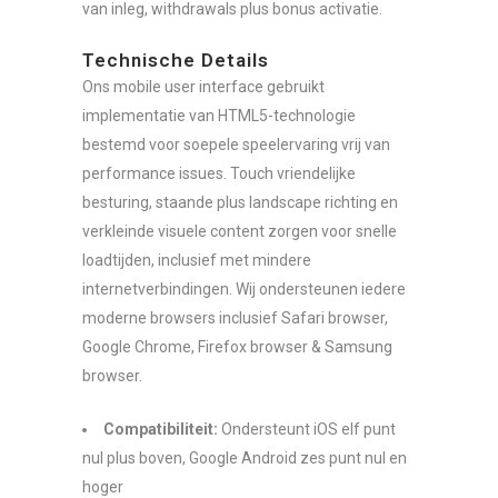
van inleg, withdrawals plus bonus activatie.
Technische Details
Ons mobile user interface gebruikt
implementatie van HTML5-technologie
bestemd voor soepele speelervaring vrij van
performance issues. Touch vriendelijke
besturing, staande plus landscape richting en
verkleinde visuele content zorgen voor snelle
loadtijden, inclusief met mindere
internetverbindingen. Wij ondersteunen iedere
moderne browsers inclusief Safari browser,
Google Chrome, Firefox browser & Samsung
browser.
Compatibiliteit:
Ondersteunt iOS elf punt
nul plus boven, Google Android zes punt nul en
hoger