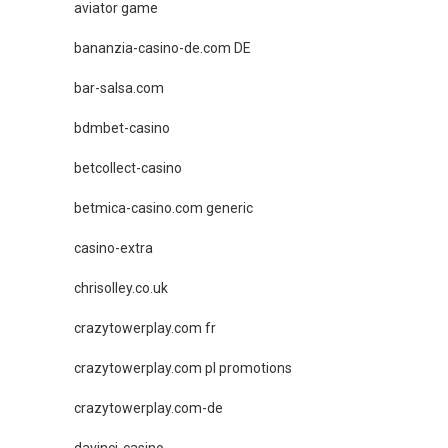
aviator game
bananzia-casino-de.com DE
bar-salsa.com
bdmbet-casino
betcollect-casino
betmica-casino.com generic
casino-extra
chrisolley.co.uk
crazytowerplay.com fr
crazytowerplay.com pl promotions
crazytowerplay.com-de