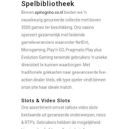
Spelbibliotheek
Binnen
spinogrino.co.nl
bieden we ‘n
nauwkeurig gecureerde collectie met boven
3500 games ter beschikking. Ons casino
opereert gezamenlijk met leidende
gameleveranciers waaronder NetEnt,
Microgaming, Play’n GO, Pragmatic Play plus
Evolution Gaming teneinde gebruikers ‘n unieke
diversiteit te kunnen waarborgen. Met
traditionele gokkasten naar geavanceerde live-
action dealer titels, elk type speler vindt binnen
onze site haar ideale match.
Slots & Video Slots
Ons assortiment omvat talloze video slots
bestaande uit gevarieerde onderwerpen, risico
& RTP’s. Gebruikers hebben de mogelijkheid