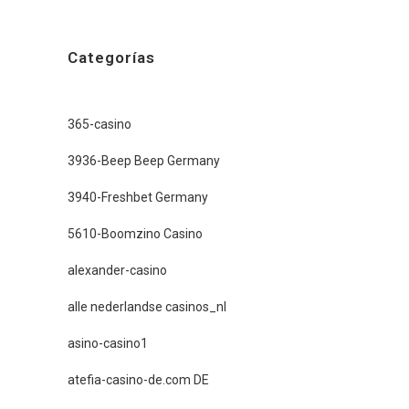
Categorías
365-casino
3936-Beep Beep Germany
3940-Freshbet Germany
5610-Boomzino Casino
alexander-casino
alle nederlandse casinos_nl
asino-casino1
atefia-casino-de.com DE