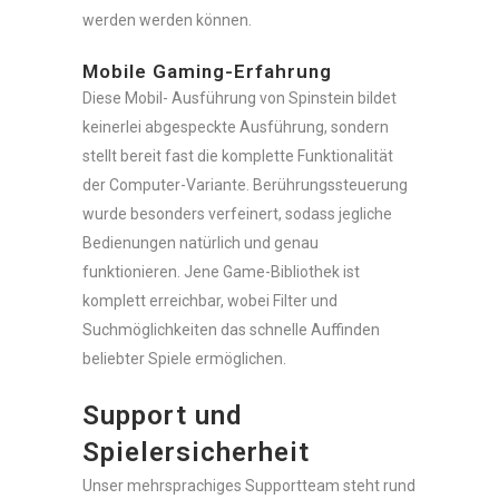
werden werden können.
Mobile Gaming-Erfahrung
Diese Mobil- Ausführung von Spinstein bildet
keinerlei abgespeckte Ausführung, sondern
stellt bereit fast die komplette Funktionalität
der Computer-Variante. Berührungssteuerung
wurde besonders verfeinert, sodass jegliche
Bedienungen natürlich und genau
funktionieren. Jene Game-Bibliothek ist
komplett erreichbar, wobei Filter und
Suchmöglichkeiten das schnelle Auffinden
beliebter Spiele ermöglichen.
Support und
Spielersicherheit
Unser mehrsprachiges Supportteam steht rund