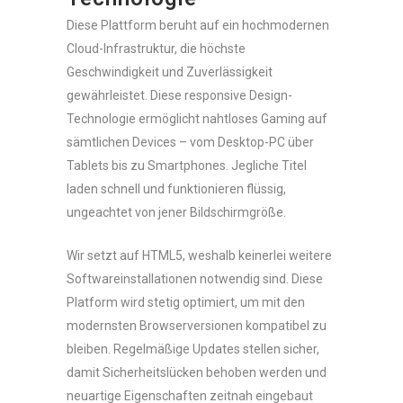
Diese Plattform beruht auf ein hochmodernen
Cloud-Infrastruktur, die höchste
Geschwindigkeit und Zuverlässigkeit
gewährleistet. Diese responsive Design-
Technologie ermöglicht nahtloses Gaming auf
sämtlichen Devices – vom Desktop-PC über
Tablets bis zu Smartphones. Jegliche Titel
laden schnell und funktionieren flüssig,
ungeachtet von jener Bildschirmgröße.
Wir setzt auf HTML5, weshalb keinerlei weitere
Softwareinstallationen notwendig sind. Diese
Platform wird stetig optimiert, um mit den
modernsten Browserversionen kompatibel zu
bleiben. Regelmäßige Updates stellen sicher,
damit Sicherheitslücken behoben werden und
neuartige Eigenschaften zeitnah eingebaut