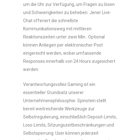
um die Uhr zur Verfügung, um Fragen zu lösen
und Schwierigkeiten zu beheben. Jener Live-
Chat offeriert die schnellste
Kommunikationsweg mit mittleren
Reaktionszeiten unter zwei Min.. Optional
können Anliegen per elektronischer Post
eingereicht werden, wobei umfassende
Responses innerhalb von 24 Hours zugesichert
werden.
Verantwortungsvolles Gaming ist ein
essentieller Grundsatz unserer
Unternehmensphilosophie. Spinstein stellt
bereit weitreichende Werkzeuge zur
Selbstregulierung, einschließlich Deposit-Limits,
Loss-Limits, Sitzungszeitbeschränkungen und
Selbstsperrung. User können jederzeit