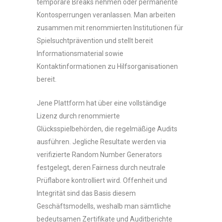
temporäre Breaks nehmen oder permanente
Kontosperrungen veranlassen. Man arbeiten
zusammen mit renommierten Institutionen für
Spielsuchtprävention und stellt bereit
Informationsmaterial sowie
Kontaktinformationen zu Hilfsorganisationen
bereit.
Jene Plattform hat über eine vollständige
Lizenz durch renommierte
Glücksspielbehörden, die regelmäßige Audits
ausführen. Jegliche Resultate werden via
verifizierte Random Number Generators
festgelegt, deren Fairness durch neutrale
Prüflabore kontrolliert wird. Offenheit und
Integrität sind das Basis diesem
Geschäftsmodells, weshalb man sämtliche
bedeutsamen Zertifikate und Auditberichte