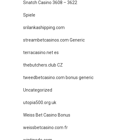
Snatch Casino 3608 – 3622
Spiele
srilankashipping.com
streambetcasinos.com Generic
terracasino.net es
thebutchers.club CZ
tweedbetcasino.com bonus generic
Uncategorized
utopia500.org.uk
Weiss Bet Casino Bonus
weissbetcasino.com fr
wintinode.com