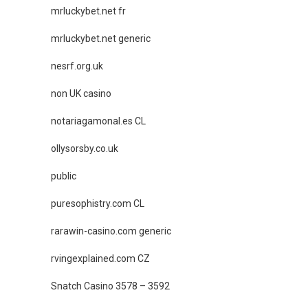
mrluckybet.net fr
mrluckybet.net generic
nesrf.org.uk
non UK casino
notariagamonal.es CL
ollysorsby.co.uk
public
puresophistry.com CL
rarawin-casino.com generic
rvingexplained.com CZ
Snatch Casino 3578 – 3592