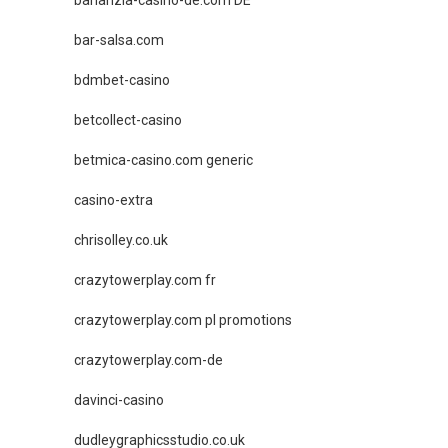
bar-salsa.com
bdmbet-casino
betcollect-casino
betmica-casino.com generic
casino-extra
chrisolley.co.uk
crazytowerplay.com fr
crazytowerplay.com pl promotions
crazytowerplay.com-de
davinci-casino
dudleygraphicsstudio.co.uk