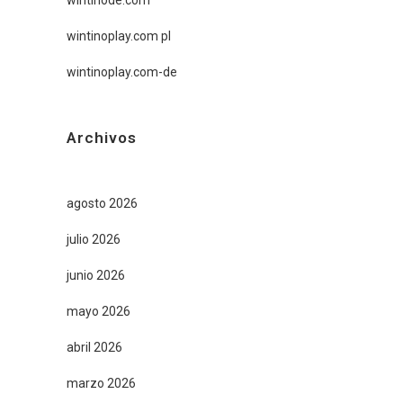
wintinoplay.com pl
wintinoplay.com-de
Archivos
agosto 2026
julio 2026
junio 2026
mayo 2026
abril 2026
marzo 2026