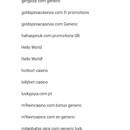
getgodz.com generic
goldspiniacasinos.com fr promotions
goldspiniacasinos.com Generic
hahaspinuk.com promotions GB
Hello World
Hello World!
hotloot-casino
lollybet-casino
luckyjoya.com pt
m9wincasino.com bonus generic
m9wincasino.com en generic
milanbahis-giris.com generic turk