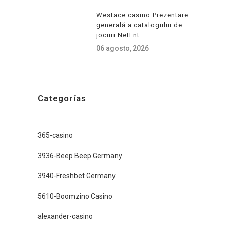
Westace casino Prezentare
generală a catalogului de
jocuri NetEnt
06 agosto, 2026
Categorías
365-casino
3936-Beep Beep Germany
3940-Freshbet Germany
5610-Boomzino Casino
alexander-casino