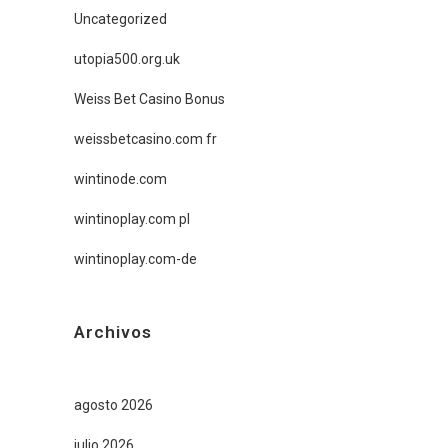
Uncategorized
utopia500.org.uk
Weiss Bet Casino Bonus
weissbetcasino.com fr
wintinode.com
wintinoplay.com pl
wintinoplay.com-de
Archivos
agosto 2026
julio 2026