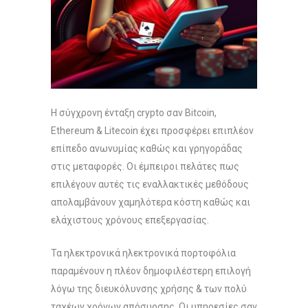
Η σύγχρονη ένταξη crypto σαν Bitcoin,
Ethereum & Litecoin έχει προσφέρει επιπλέον
επίπεδο ανωνυμίας καθώς και γρηγοράδας
στις μεταφορές. Οι έμπειροι πελάτες πως
επιλέγουν αυτές τις εναλλακτικές μεθόδους
απολαμβάνουν χαμηλότερα κόστη καθώς και
ελάχιστους χρόνους επεξεργασίας.
Τα ηλεκτρονικά ηλεκτρονικά πορτοφόλια
παραμένουν η πλέον δημοφιλέστερη επιλογή
λόγω της διευκόλυνσης χρήσης & των πολύ
ταχέων χρόνων απόσυρσης. Οι υπηρεσίες σαν