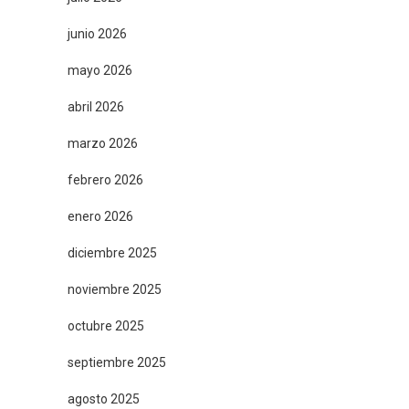
junio 2026
mayo 2026
abril 2026
marzo 2026
febrero 2026
enero 2026
diciembre 2025
noviembre 2025
octubre 2025
septiembre 2025
agosto 2025