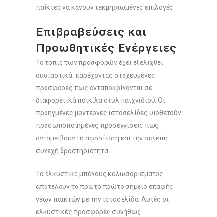
παίκτες να κάνουν τεκμηριωμένες επιλογές.
Επιβραβεύσεις και
Προωθητικές Ενέργειες
Το τοπίο των προσφορών έχει εξελιχθεί
ουσιαστικά, παρέχοντας στοχευμένες
προσφορές πως ανταποκρίνονται σε
διαφορετικά ποικίλα στυλ παιχνιδιού. Οι
προηγμένες μοντέρνες ιστοσελίδες υιοθετούν
προσωποποιημένες προσεγγίσεις πως
ανταμείβουν τη αφοσίωση και την συνεπή
συνεχή δραστηριότητα.
Τα ελκυστικά μπόνους καλωσορίσματος
αποτελούν το πρώτο πρώτο σημείο επαφής
νέων παικτών με την ιστοσελίδα. Αυτές οι
ελκυστικές προσφορές συνήθως