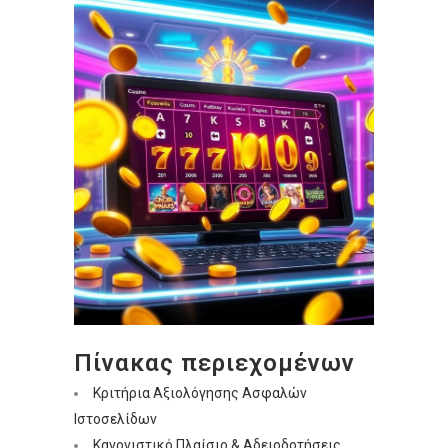
Πίνακας περιεχομένων
Κριτήρια Αξιολόγησης Ασφαλών
Ιστοσελίδων
Κανονιστικό Πλαίσιο & Αδειοδοτήσεις