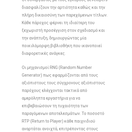
διασφαλίζουν την αρτιότητα καθώς και την
πλήρη δικαιοσύνη των παρεχόμενων τίτλων.
Κάθε πάροχος φέρνει τη ιδιαίτερη του
ξεχωριστή προσέγγιση στον σχεδιασμό και
την ανάπτυξη, δημιουργώντας μία
ποικιλόμορφη βιβλιοθήκη που ικανοποιεί
διαφορετικές ανάγκες.
Οι μηχανισμοί RNG (Random Number
Generator) πως εφαρμόζονται από τους
αξιόπιστους τους σύγχρονους αξιόπιστους
παρόχους ελέγχονται τακτικά από
αμερόληπτα εργαστήρια για να
επιβεβαιώσουν τη τυχαιότητα των
παραγόμενων αποτελεσμάτων. Το ποσοστό
RTP (Return to Player) κάθε παιχνιδιού
αναρτάται ανοιχτά, επιτρέποντας στους