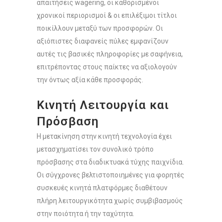
απαιτήσεις wagering, οι καθορισμένοι
χρονικοί περιορισμοί & οι επιλέξιμοι τίτλοι
ποικίλλουν μεταξύ των προσφορών. Οι
αξιόπιστες διαφανείς πύλες εμφανίζουν
αυτές τις βασικές πληροφορίες με σαφήνεια,
επιτρέποντας στους παίκτες να αξιολογούν
την όντως αξία κάθε προσφοράς.
Κινητή Λειτουργία και
Πρόσβαση
Η μετακίνηση στην κινητή τεχνολογία έχει
μετασχηματίσει τον συνολικό τρόπο
πρόσβασης στα διαδικτυακά τύχης παιχνίδια.
Οι σύγχρονες βελτιστοποιημένες για φορητές
συσκευές κινητά πλατφόρμες διαθέτουν
πλήρη λειτουργικότητα χωρίς συμβιβασμούς
στην ποιότητα ή την ταχύτητα.