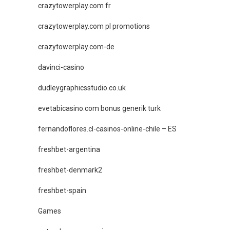
crazytowerplay.com fr
crazytowerplay.com pl promotions
crazytowerplay.com-de
davinci-casino
dudleygraphicsstudio.co.uk
evetabicasino.com bonus generik turk
fernandoflores.cl-casinos-online-chile – ES
freshbet-argentina
freshbet-denmark2
freshbet-spain
Games