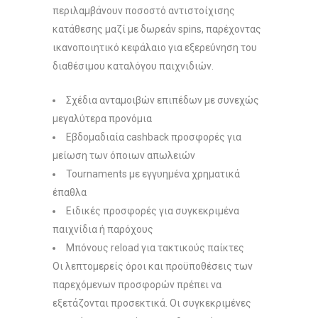
περιλαμβάνουν ποσοστό αντιστοίχισης
κατάθεσης μαζί με δωρεάν spins, παρέχοντας
ικανοποιητικό κεφάλαιο για εξερεύνηση του
διαθέσιμου καταλόγου παιχνιδιών.
Σχέδια ανταμοιβών επιπέδων με συνεχώς
μεγαλύτερα προνόμια
Εβδομαδιαία cashback προσφορές για
μείωση των όποιων απωλειών
Tournaments με εγγυημένα χρηματικά
έπαθλα
Ειδικές προσφορές για συγκεκριμένα
παιχνίδια ή παρόχους
Μπόνους reload για τακτικούς παίκτες
Οι λεπτομερείς όροι και προϋποθέσεις των
παρεχόμενων προσφορών πρέπει να
εξετάζονται προσεκτικά. Οι συγκεκριμένες