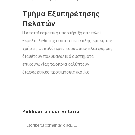
Τμήμα Εξυπηρέτησης
Πελατών
Η αποτελεσματική υποστήριξη αποτελεί
θεμέλιο λίθο της ουσιαστικά καλής εμπειρίας
χρήστη. Οι καλύτερες κορυφαίες πλατφόρμες
διαθέτουν πολυκαναλικά συστήματα
επικοινωνίας τα οποία καλύπτουν
διαφορετικές προτιμήσεις {και|κα
Publicar un comentario