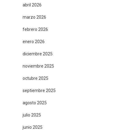
abril 2026
marzo 2026
febrero 2026
enero 2026
diciembre 2025
noviembre 2025
octubre 2025
septiembre 2025
agosto 2025
julio 2025
junio 2025