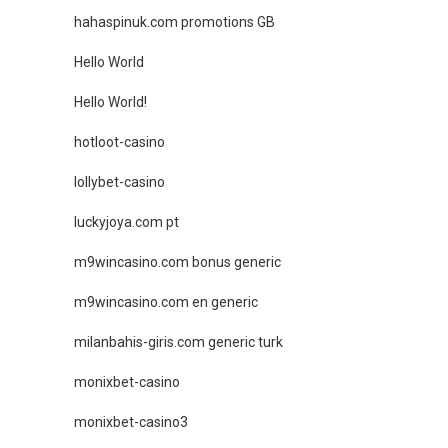
hahaspinuk.com promotions GB
Hello World
Hello World!
hotloot-casino
lollybet-casino
luckyjoya.com pt
m9wincasino.com bonus generic
m9wincasino.com en generic
milanbahis-giris.com generic turk
monixbet-casino
monixbet-casino3