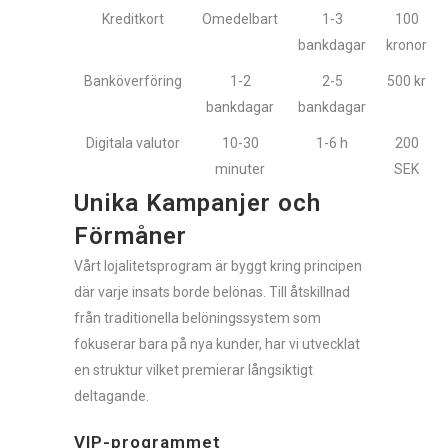
Kreditkort
Omedelbart
1-3
100
bankdagar
kronor
Banköverföring
1-2
2-5
500 kr
bankdagar
bankdagar
Digitala valutor
10-30
1-6 h
200
minuter
SEK
Unika Kampanjer och
Förmåner
Vårt lojalitetsprogram är byggt kring principen
där varje insats borde belönas. Till åtskillnad
från traditionella belöningssystem som
fokuserar bara på nya kunder, har vi utvecklat
en struktur vilket premierar långsiktigt
deltagande.
VIP-programmet