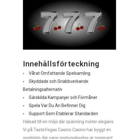
Innehållsförteckning
Vårat Omfattande Spelsamling
Skyddade och Snabbverkande
Betalningsalternativ
Särskilda Kampanjer och Förmåner
Spela Var Du Än Befinner Dig
Support Som Etablerar Standarden
Hälsad till en miljö där spänning möter elegans.
Vi på TasteVegas Casino Casino har byggt en
spelplats där varje spelupplevelse är noggrant