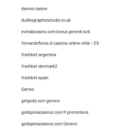
davinci-casino
dudleygraphicsstudio.co.uk
evetabicasino.com bonus generik turk
fernandoflores.cl-casinos-online-chile – ES
freshbet-argentina
freshbet-denmark2
freshbet-spain
Games
getgodz.com generic
goldspiniacasinos.com fr promotions
goldspiniacasinos.com Generic