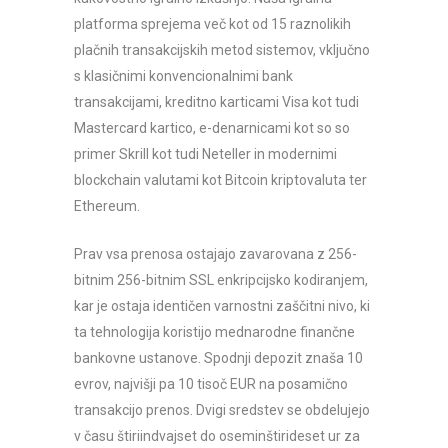
platforma sprejema več kot od 15 raznolikih
plačnih transakcijskih metod sistemov, vključno
s klasičnimi konvencionalnimi bank
transakcijami, kreditno karticami Visa kot tudi
Mastercard kartico, e-denarnicami kot so so
primer Skrill kot tudi Neteller in modernimi
blockchain valutami kot Bitcoin kriptovaluta ter
Ethereum.
Prav vsa prenosa ostajajo zavarovana z 256-
bitnim 256-bitnim SSL enkripcijsko kodiranjem,
kar je ostaja identičen varnostni zaščitni nivo, ki
ta tehnologija koristijo mednarodne finančne
bankovne ustanove. Spodnji depozit znaša 10
evrov, najvišji pa 10 tisoč EUR na posamično
transakcijo prenos. Dvigi sredstev se obdelujejo
v času štiriindvajset do oseminštirideset ur za