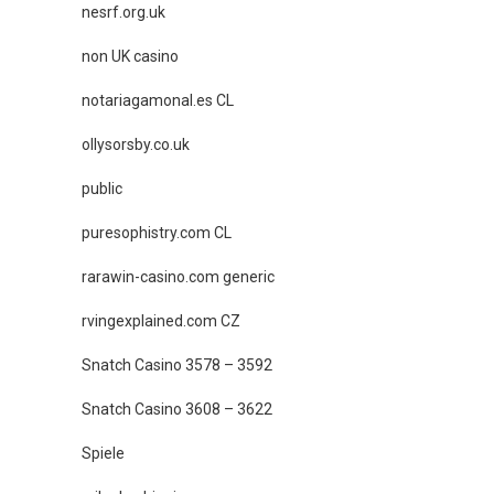
nesrf.org.uk
non UK casino
notariagamonal.es CL
ollysorsby.co.uk
public
puresophistry.com CL
rarawin-casino.com generic
rvingexplained.com CZ
Snatch Casino 3578 – 3592
Snatch Casino 3608 – 3622
Spiele