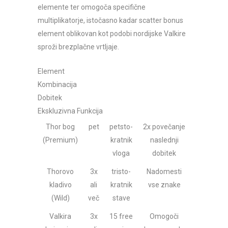
elemente ter omogoča specifične
multiplikatorje, istočasno kadar scatter bonus
element oblikovan kot podobi nordijske Valkire
sproži brezplačne vrtljaje.
Element
Kombinacija
Dobitek
Ekskluzivna Funkcija
Thor bog
pet
petsto-
2x povečanje
(Premium)
kratnik
naslednji
vloga
dobitek
Thorovo
3x
tristo-
Nadomesti
kladivo
ali
kratnik
vse znake
(Wild)
več
stave
Valkira
3x
15 free
Omogoči