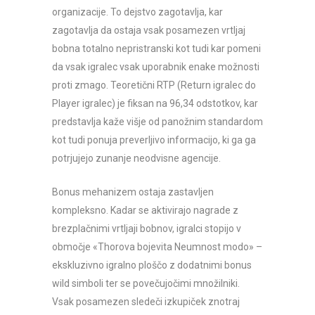
organizacije. To dejstvo zagotavlja, kar
zagotavlja da ostaja vsak posamezen vrtljaj
bobna totalno nepristranski kot tudi kar pomeni
da vsak igralec vsak uporabnik enake možnosti
proti zmago. Teoretični RTP (Return igralec do
Player igralec) je fiksan na 96,34 odstotkov, kar
predstavlja kaže višje od panožnim standardom
kot tudi ponuja preverljivo informacijo, ki ga ga
potrjujejo zunanje neodvisne agencije.
Bonus mehanizem ostaja zastavljen
kompleksno. Kadar se aktivirajo nagrade z
brezplačnimi vrtljaji bobnov, igralci stopijo v
območje «Thorova bojevita Neumnost modo» –
ekskluzivno igralno ploščo z dodatnimi bonus
wild simboli ter se povečujočimi množilniki.
Vsak posamezen sledeči izkupiček znotraj