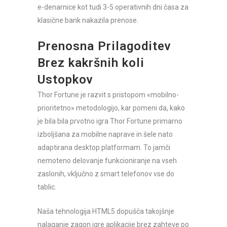
e-denarnice kot tudi 3-5 operativnih dni časa za
klasične bank nakazila prenose.
Prenosna Prilagoditev
Brez kakršnih koli
Ustopkov
Thor Fortune je razvit s pristopom «mobilno-
prioritetno» metodologijo, kar pomeni da, kako
je bila bila prvotno igra Thor Fortune primarno
izboljšana za mobilne naprave in šele nato
adaptirana desktop platformam. To jamči
nemoteno delovanje funkcioniranje na vseh
zaslonih, vključno z smart telefonov vse do
tablic.
Naša tehnologija HTML5 dopušča takojšnje
nalaganje zagon igre aplikacije brez zahteve po