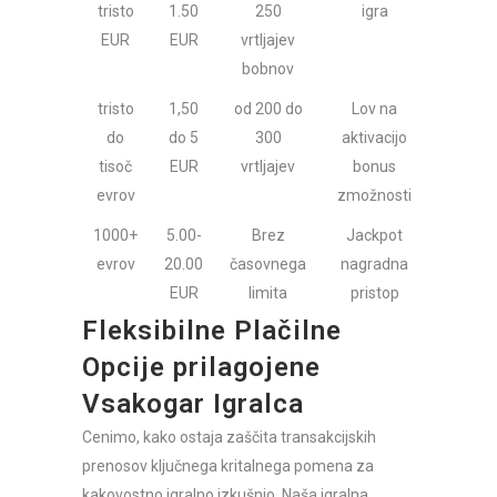
tristo
1.50
250
igra
EUR
EUR
vrtljajev
bobnov
tristo
1,50
od 200 do
Lov na
do
do 5
300
aktivacijo
tisoč
EUR
vrtljajev
bonus
evrov
zmožnosti
1000+
5.00-
Brez
Jackpot
evrov
20.00
časovnega
nagradna
EUR
limita
pristop
Fleksibilne Plačilne
Opcije prilagojene
Vsakogar Igralca
Cenimo, kako ostaja zaščita transakcijskih
prenosov ključnega kritalnega pomena za
kakovostno igralno izkušnjo. Naša igralna