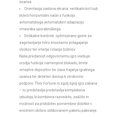
seansa
Orientacija zaslona ekrana: vertikalni kot tudi
ležeči horizontalni način s funkcijo
avtomatskega avtomatskim adaptacijo
vmesnika uporabniškega
Dotikalne kontrole: optimizirane geste za
zagotavljanje hitro enostavno prilagajanje
vložkov ter vrtenje rotacijo bobnov
Naša predanost odgovornemu igro vsebuje
orodja funkcije namenjene blokado, limite
omejitve depozitov ter časa trajanja igralnega
seansa ter direkten dostop k strokovne
podpore. Thor Fortune ni zgolj zgolj igra zabava
– to predstavlja predstavlja kompleksna
izkušnja, ki kombinira razvedrilo, zaščito in
možnost za pridobitev pomembne dobitke v
enotnem skrbno oblikovanem paketu pakiranje.