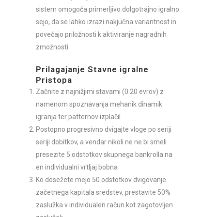
sistem omogoča primerljivo dolgotrajno igralno
sejo, da se lahko izrazi nakjučna variantnost in
povečajo priložnosti k aktiviranje nagradnih
zmožnosti.
Prilagajanje Stavne igralne
Pristopa
Začnite z najnižjimi stavami (0.20 evrov) z
namenom spoznavanja mehanik dinamik
igranja ter patternov izplačil
Postopno progresivno dvigajte vloge po seriji
seriji dobitkov, a vendar nikoli ne ne bi smeli
presezite 5 odstotkov skupnega bankrolla na
en individualni vrtljaj bobna
Ko dosežete mejo 50 odstotkov dvigovanje
začetnega kapitala sredstev, prestavite 50%
zaslužka v individualen račun kot zagotovljen