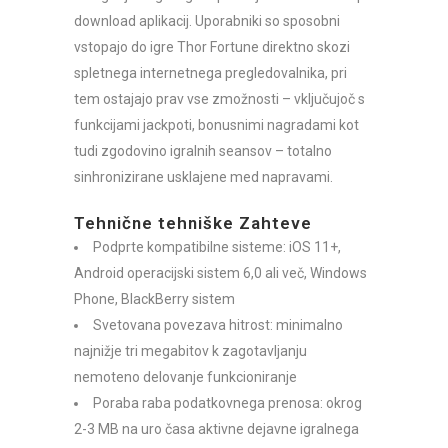
download aplikacij. Uporabniki so sposobni
vstopajo do igre Thor Fortune direktno skozi
spletnega internetnega pregledovalnika, pri
tem ostajajo prav vse zmožnosti – vključujoč s
funkcijami jackpoti, bonusnimi nagradami kot
tudi zgodovino igralnih seansov – totalno
sinhronizirane usklajene med napravami.
Tehnične tehniške Zahteve
Podprte kompatibilne sisteme: iOS 11+,
Android operacijski sistem 6,0 ali več, Windows
Phone, BlackBerry sistem
Svetovana povezava hitrost: minimalno
najnižje tri megabitov k zagotavljanju
nemoteno delovanje funkcioniranje
Poraba raba podatkovnega prenosa: okrog
2-3 MB na uro časa aktivne dejavne igralnega