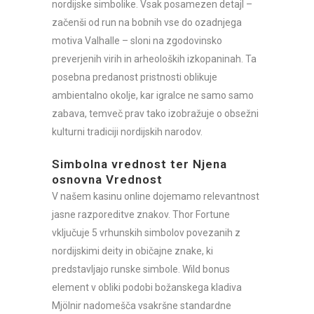
nordijske simbolike. Vsak posamezen detajl –
začenši od run na bobnih vse do ozadnjega
motiva Valhalle – sloni na zgodovinsko
preverjenih virih in arheoloških izkopaninah. Ta
posebna predanost pristnosti oblikuje
ambientalno okolje, kar igralce ne samo samo
zabava, temveč prav tako izobražuje o obsežni
kulturni tradiciji nordijskih narodov.
Simbolna vrednost ter Njena
osnovna Vrednost
V našem kasinu online dojemamo relevantnost
jasne razporeditve znakov. Thor Fortune
vključuje 5 vrhunskih simbolov povezanih z
nordijskimi deity in običajne znake, ki
predstavljajo runske simbole. Wild bonus
element v obliki podobi božanskega kladiva
Mjölnir nadomešča vsakršne standardne