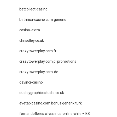
betcollect-casino
betmica-casino.com generic
casino-extra
chrisolley.co.uk
crazytowerplay.com fr
crazytowerplay.com pl promotions
crazytowerplay.com-de
davinci-casino
dudleygraphicsstudio.co.uk
evetabicasino.com bonus generik turk
fernandoflores.cl-casinos-online-chile – ES