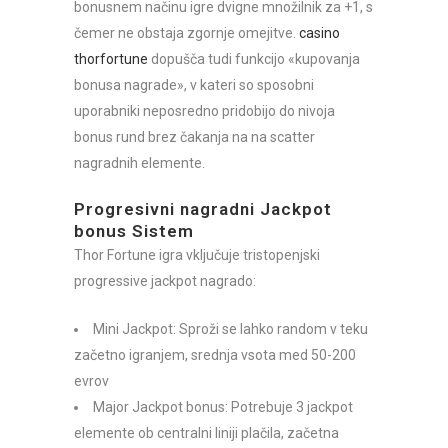
bonusnem načinu igre dvigne množilnik za +1, s
čemer ne obstaja zgornje omejitve.
casino
thorfortune
dopušča tudi funkcijo «kupovanja
bonusa nagrade», v kateri so sposobni
uporabniki neposredno pridobijo do nivoja
bonus rund brez čakanja na na scatter
nagradnih elemente.
Progresivni nagradni Jackpot
bonus Sistem
Thor Fortune igra vključuje tristopenjski
progressive jackpot nagrado:
Mini Jackpot: Sproži se lahko random v teku
začetno igranjem, srednja vsota med 50-200
evrov
Major Jackpot bonus: Potrebuje 3 jackpot
elemente ob centralni liniji plačila, začetna