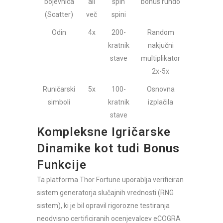
bojevnica
ali
spin
bonus rundо
(Scatter)
več
spini
Odin
4x
200-
Random
kratnik
nakjučni
stave
multiplikator
2x-5x
Runičarski
5x
100-
Osnovna
simboli
kratnik
izplačila
stave
Kompleksne Igričarske
Dinamike kot tudi Bonus
Funkcije
Ta platforma Thor Fortune uporablja verificiran
sistem generatorja slučajnih vrednosti (RNG
sistem), ki je bil opravil rigorozne testiranja
neodvisno certificiranih ocenjevalcev eCOGRA