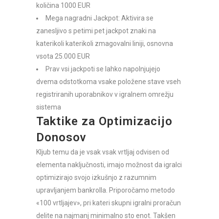
količina 1000 EUR
Mega nagradni Jackpot: Aktivira se
zanesljivo s petimi pet jackpot znaki na
katerikoli katerikoli zmagovalni liniji, osnovna
vsota 25.000 EUR
Prav vsi jackpoti se lahko napolnjujejo
dvema odstotkoma vsake položene stave vseh
registriranih uporabnikov v igralnem omrežju
sistema
Taktike za Optimizacijo
Donosov
Kljub temu da je vsak vsak vrtljaj odvisen od
elementa naključnosti, imajo možnost da igralci
optimizirajo svojo izkušnjo z razumnim
upravljanjem bankrolla. Priporočamo metodo
«100 vrtljajev», pri kateri skupni igralni proračun
delite na najmanj minimalno sto enot. Takšen