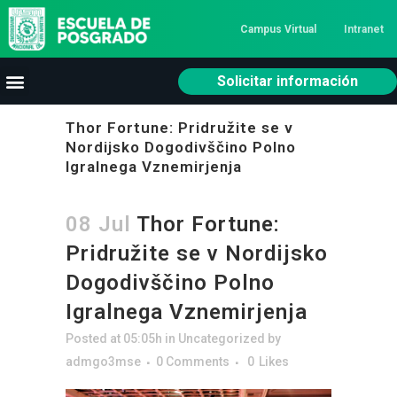
Campus Virtual
Intranet
Solicitar información
Thor Fortune: Pridružite se v
Nordijsko Dogodivščino Polno
Igralnega Vznemirjenja
08 Jul
Thor Fortune:
Pridružite se v Nordijsko
Dogodivščino Polno
Igralnega Vznemirjenja
Posted at 05:05h
in
Uncategorized
by
admgo3mse
0 Comments
0
Likes