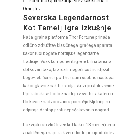
Pametna Optimizacija Brez kakršnih koli
Omejitev
Severska Legendarnost
Kot Temelj Igre Izkušnje
Naša igralna platforma Thor Fortune prinaša
odlično združitev klasičnega igračega aparata
kakor tudi bogate nordijske legendarne
tradicije. Vsak komponent igre je bil natančno
oblikovan tako, ki zrcali mogočnost nordijskih
bogov, ob čemer pa Thor sam osebno nastopa
kakor glavni znak ter vodja skozi pustolovščine.
Uporabniki se bodo znajdejo v svetu, v katerem
bliskavice nadzorovani s pomočjo Mjölnirjem
odpirajo dostop proti nepričakovanih nagrad.
Razvijalci so vložili več kot kakor 18 mesečnega
analitičnega napora k verodostojno upodobitev