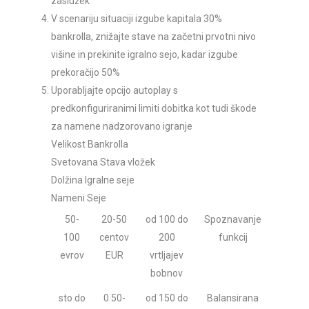
zaslužek
V scenariju situaciji izgube kapitala 30%
bankrolla, znižajte stave na začetni prvotni nivo
višine in prekinite igralno sejo, kadar izgube
prekoračijo 50%
Uporabljajte opcijo autoplay s
predkonfiguriranimi limiti dobitka kot tudi škode
za namene nadzorovano igranje
Velikost Bankrolla
Svetovana Stava vložek
Dolžina Igralne seje
Nameni Seje
50-
20-50
od 100 do
Spoznavanje
100
centov
200
funkcij
evrov
EUR
vrtljajev
bobnov
sto do
0.50-
od 150 do
Balansirana