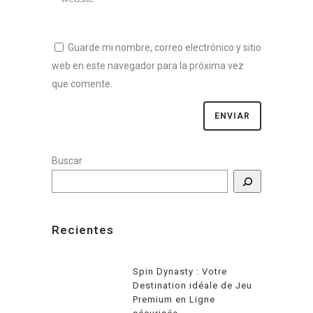
Guarde mi nombre, correo electrónico y sitio
web en este navegador para la próxima vez
que comente.
Buscar
Recientes
Spin Dynasty : Votre
Destination idéale de Jeu
Premium en Ligne