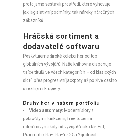
proto jsme sestavili prostředí, které vyhovuje
jak legislativní podmínky, tak nároky náročných
zákazníků.
Hráčská sortiment a
dodavatelé softwaru
Poskytujeme široké kolekci her od top
globálních vývojářů. Naše knihovna disponuje
tisíce titulů ve všech kategoriích – od klasických
slotů přes progresivní jackpoty až po živé casino
s reálnými krupiéry.
Druhy her v našem portfoliu
Video automaty:
Moderní sloty s
pokročilými funkcemi, free točení a
odměnovými koly od vývojářů jako NetEnt,
Pragmatic Play, Play’n GO a Yggdrasil