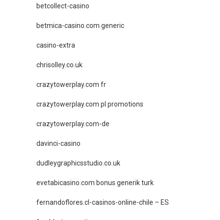
betcollect-casino
betmica-casino.com generic
casino-extra
chrisolley.co.uk
crazytowerplay.com fr
crazytowerplay.com pl promotions
crazytowerplay.com-de
davinci-casino
dudleygraphicsstudio.co.uk
evetabicasino.com bonus generik turk
fernandoflores.cl-casinos-online-chile – ES