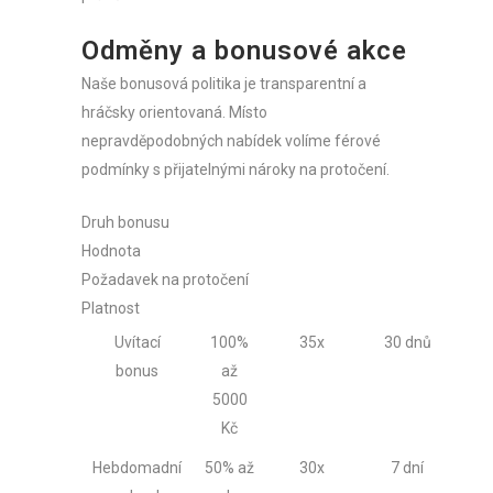
Odměny a bonusové akce
Naše bonusová politika je transparentní a
hráčsky orientovaná. Místo
nepravděpodobných nabídek volíme férové
podmínky s přijatelnými nároky na protočení.
Druh bonusu
Hodnota
Požadavek na protočení
Platnost
Uvítací
100%
35x
30 dnů
bonus
až
5000
Kč
Hebdomadní
50% až
30x
7 dní