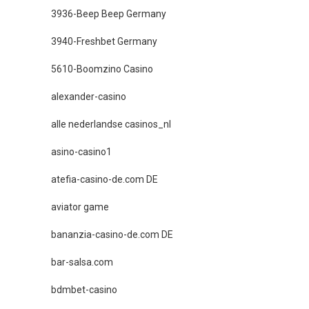
3936-Beep Beep Germany
3940-Freshbet Germany
5610-Boomzino Casino
alexander-casino
alle nederlandse casinos_nl
asino-casino1
atefia-casino-de.com DE
aviator game
bananzia-casino-de.com DE
bar-salsa.com
bdmbet-casino