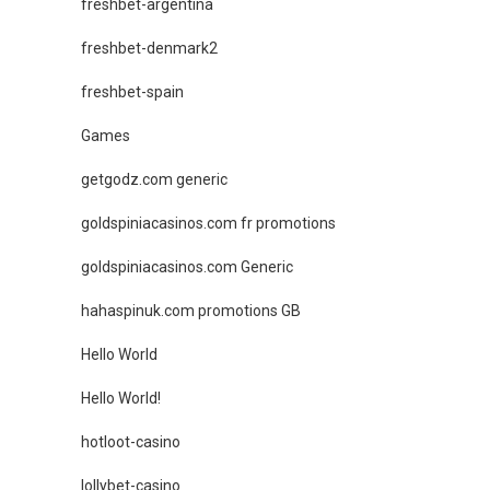
freshbet-argentina
freshbet-denmark2
freshbet-spain
Games
getgodz.com generic
goldspiniacasinos.com fr promotions
goldspiniacasinos.com Generic
hahaspinuk.com promotions GB
Hello World
Hello World!
hotloot-casino
lollybet-casino