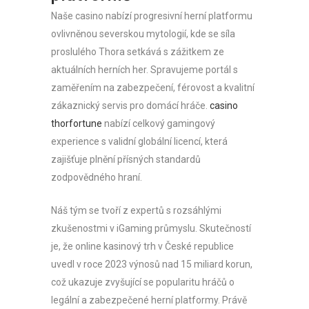
Naše casino nabízí progresivní herní platformu
ovlivněnou severskou mytologií, kde se síla
proslulého Thora setkává s zážitkem ze
aktuálních herních her. Spravujeme portál s
zaměřením na zabezpečení, férovost a kvalitní
zákaznický servis pro domácí hráče.
casino
thorfortune
nabízí celkový gamingový
experience s validní globální licencí, která
zajišťuje plnění přísných standardů
zodpovědného hraní.
Náš tým se tvoří z expertů s rozsáhlými
zkušenostmi v iGaming průmyslu. Skutečností
je, že online kasinový trh v České republice
uvedl v roce 2023 výnosů nad 15 miliard korun,
což ukazuje zvyšující se popularitu hráčů o
legální a zabezpečené herní platformy. Právě