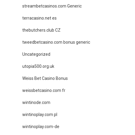
streambetcasinos.com Generic
terracasino.net es
thebutchers.club CZ
tweedbetcasino.com bonus generic
Uncategorized
utopia500.org.uk
Weiss Bet Casino Bonus
weissbetcasino.com fr
wintinode.com
wintinoplay.com pl
wintinoplay.com-de