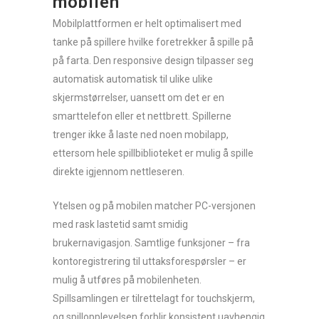
mobilen
Mobilplattformen er helt optimalisert med
tanke på spillere hvilke foretrekker å spille på
på farta. Den responsive design tilpasser seg
automatisk automatisk til ulike ulike
skjermstørrelser, uansett om det er en
smarttelefon eller et nettbrett. Spillerne
trenger ikke å laste ned noen mobilapp,
ettersom hele spillbiblioteket er mulig å spille
direkte igjennom nettleseren.
Ytelsen og på mobilen matcher PC-versjonen
med rask lastetid samt smidig
brukernavigasjon. Samtlige funksjoner – fra
kontoregistrering til uttaksforespørsler – er
mulig å utføres på mobilenheten.
Spillsamlingen er tilrettelagt for touchskjerm,
og spillopplevelsen forblir konsistent uavhengig