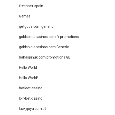
freshbet-spain
Games
getgodz.com generic
goldspiniacasinos.com fr promotions
goldspiniacasinos.com Generic
hahaspinuk.com promotions GB
Hello World
Hello World!
hotloot-casino
lollybet-casino
luckyjoya.com pt