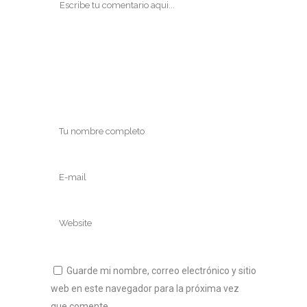
Guarde mi nombre, correo electrónico y sitio
web en este navegador para la próxima vez
que comente.