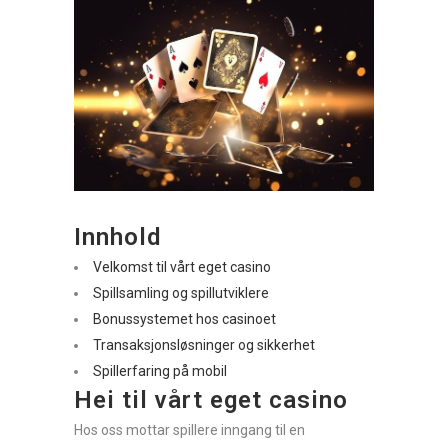
Innhold
Velkomst til vårt eget casino
Spillsamling og spillutviklere
Bonussystemet hos casinoet
Transaksjonsløsninger og sikkerhet
Spillerfaring på mobil
Hei til vårt eget casino
Hos oss mottar spillere inngang til en