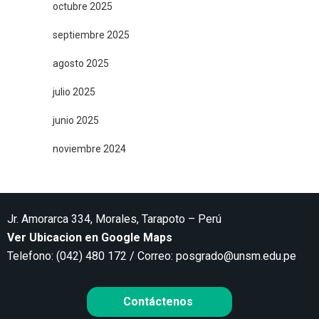
octubre 2025
septiembre 2025
agosto 2025
julio 2025
junio 2025
noviembre 2024
Jr. Amorarca 334, Morales, Tarapoto – Perú
Ver Ubicacion en Google Maps
Telefono: (042) 480 172 / Correo:
posgrado@unsm.edu.pe
Contáctenos