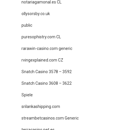
notariagamonal.es CL
ollysorsby.co.uk
public
puresophistry.com CL
rarawin-casino.com generic
rvingexplained.com CZ
Snatch Casino 3578 – 3592
Snatch Casino 3608 – 3622
Spiele
srilankashipping.com
streambetcasinos.com Generic
terracasino.net es