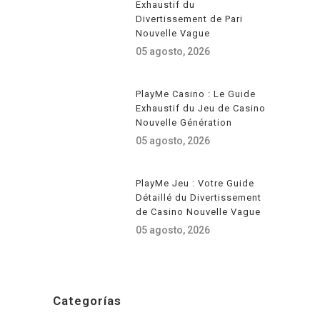
Exhaustif du
Divertissement de Pari
Nouvelle Vague
05 agosto, 2026
PlayMe Casino : Le Guide
Exhaustif du Jeu de Casino
Nouvelle Génération
05 agosto, 2026
PlayMe Jeu : Votre Guide
Détaillé du Divertissement
de Casino Nouvelle Vague
05 agosto, 2026
Categorías