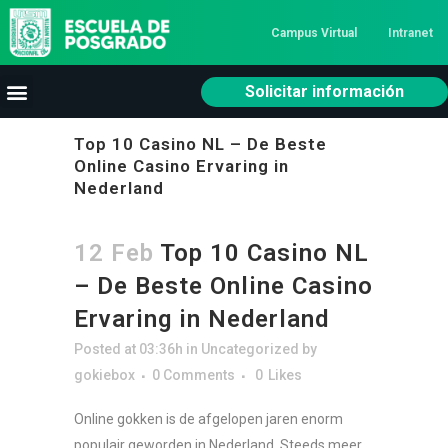
Campus Virtual
Intranet
Solicitar información
Top 10 Casino NL – De Beste
Online Casino Ervaring in
Nederland
12 Feb
Top 10 Casino NL
– De Beste Online Casino
Ervaring in Nederland
Posted at 03:36h
in
Uncategorized
by
gokiebox
0 Comments
0
Likes
Online gokken is de afgelopen jaren enorm
populair geworden in Nederland. Steeds meer