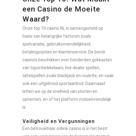
een Casino de Moeite
Waard?
Onze top 10 casino NL is samengesteld op
basis van belangrijke factoren zoals
spelvariatie, gebruiksvriendelijkheid,
betalingsopties en klantenservice. De beste
casino’s beschikken over honderden gokkasten
van topontwikkelaars, live dealer spellen,
tafelspellen zoals blackjack en roulette, en vaak
ook een uitgebreid sportaanbod. Daarnaast
letten we op de snelheid van storten en
opnemen, en of het platform mobielvriendelijk
is.
Veiligheid en Vergunningen
Een betrouwbaar online casino is in het bezit