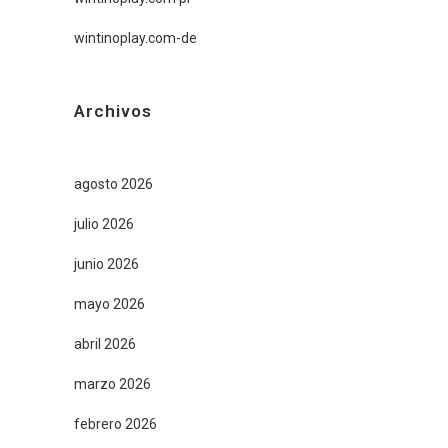
wintinoplay.com-de
Archivos
agosto 2026
julio 2026
junio 2026
mayo 2026
abril 2026
marzo 2026
febrero 2026