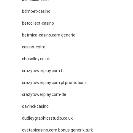
bdmbet-casino
betcollect-casino
betmica-casino.com generic
casino-extra
chrisolley.co.uk
crazytowerplay.com fr
crazytowerplay.com pl promotions
crazytowerplay.com-de
davinci-casino
dudleygraphicsstudio.co.uk
evetabicasino.com bonus generik turk