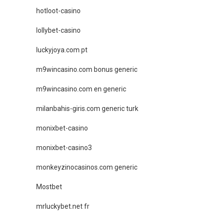
hotloot-casino
lollybet-casino
luckyjoya.com pt
m9wincasino.com bonus generic
m9wincasino.com en generic
milanbahis-giris.com generic turk
monixbet-casino
monixbet-casino3
monkeyzinocasinos.com generic
Mostbet
mrluckybet.net fr