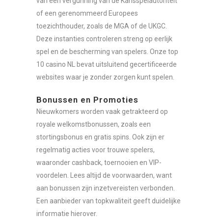
van een vergunning van de Kansspelautoriteit
of een gerenommeerd Europees
toezichthouder, zoals de MGA of de UKGC.
Deze instanties controleren streng op eerlijk
spel en de bescherming van spelers. Onze top
10 casino NL bevat uitsluitend gecertificeerde
websites waar je zonder zorgen kunt spelen.
Bonussen en Promoties
Nieuwkomers worden vaak getrakteerd op
royale welkomstbonussen, zoals een
stortingsbonus en gratis spins. Ook zijn er
regelmatig acties voor trouwe spelers,
waaronder cashback, toernooien en VIP-
voordelen. Lees altijd de voorwaarden, want
aan bonussen zijn inzetvereisten verbonden.
Een aanbieder van topkwaliteit geeft duidelijke
informatie hierover.