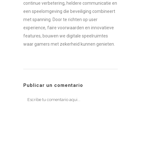
continue verbetering, heldere communicatie en
een speelomgeving die beveiliging combineert
met spanning. Door te richten op user
experience, faire voorwaarden en innovatieve
features, bouwen we digitale speelruimtes
waar gamers met zekerheid kunnen genieten.
Publicar un comentario