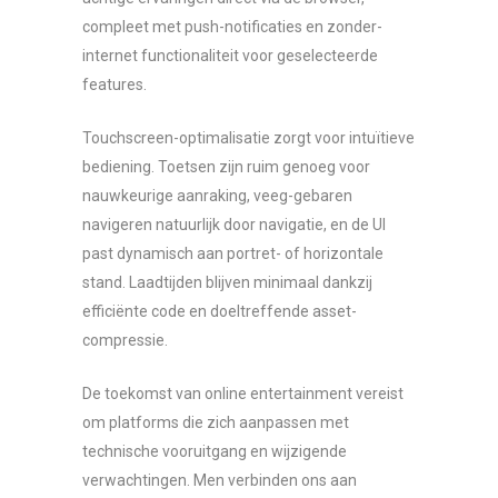
compleet met push-notificaties en zonder-
internet functionaliteit voor geselecteerde
features.
Touchscreen-optimalisatie zorgt voor intuïtieve
bediening. Toetsen zijn ruim genoeg voor
nauwkeurige aanraking, veeg-gebaren
navigeren natuurlijk door navigatie, en de UI
past dynamisch aan portret- of horizontale
stand. Laadtijden blijven minimaal dankzij
efficiënte code en doeltreffende asset-
compressie.
De toekomst van online entertainment vereist
om platforms die zich aanpassen met
technische vooruitgang en wijzigende
verwachtingen. Men verbinden ons aan