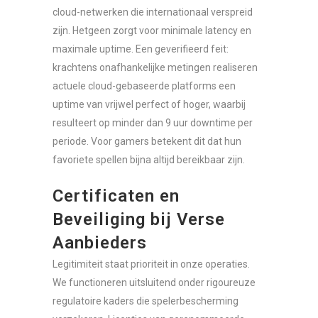
cloud-netwerken die internationaal verspreid
zijn. Hetgeen zorgt voor minimale latency en
maximale uptime. Een geverifieerd feit:
krachtens onafhankelijke metingen realiseren
actuele cloud-gebaseerde platforms een
uptime van vrijwel perfect of hoger, waarbij
resulteert op minder dan 9 uur downtime per
periode. Voor gamers betekent dit dat hun
favoriete spellen bijna altijd bereikbaar zijn.
Certificaten en
Beveiliging bij Verse
Aanbieders
Legitimiteit staat prioriteit in onze operaties.
We functioneren uitsluitend onder rigoureuze
regulatoire kaders die spelerbescherming