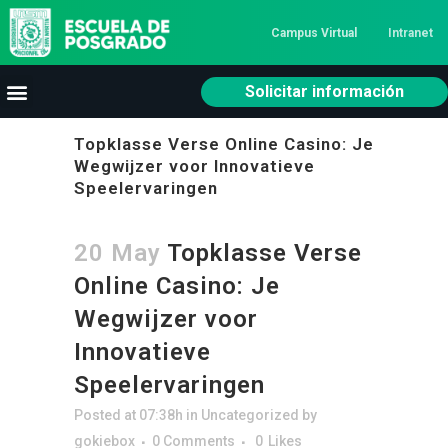
Campus Virtual
Intranet
Solicitar información
Topklasse Verse Online Сasino: Je
Wegwijzer voor Innovatieve
Speelervaringen
20 May
Topklasse Verse
Online Сasino: Je
Wegwijzer voor
Innovatieve
Speelervaringen
Posted at 07:38h
in
Uncategorized
by
gokiebox
0 Comments
0
Likes