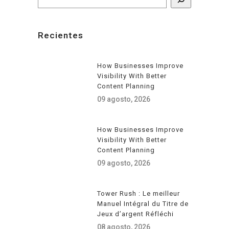
Recientes
How Businesses Improve
Visibility With Better
Content Planning
09 agosto, 2026
How Businesses Improve
Visibility With Better
Content Planning
09 agosto, 2026
Tower Rush : Le meilleur
Manuel Intégral du Titre de
Jeux d’argent Réfléchi
08 agosto, 2026