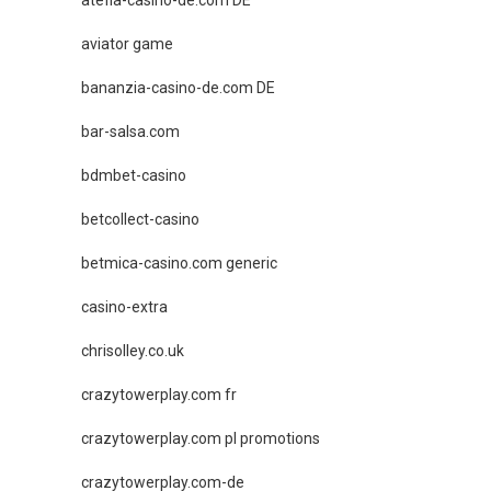
aviator game
bananzia-casino-de.com DE
bar-salsa.com
bdmbet-casino
betcollect-casino
betmica-casino.com generic
casino-extra
chrisolley.co.uk
crazytowerplay.com fr
crazytowerplay.com pl promotions
crazytowerplay.com-de