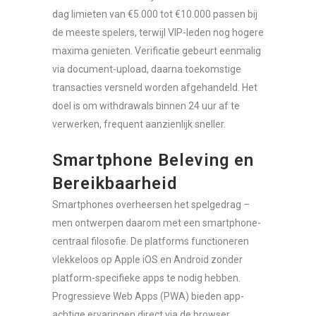
dag limieten van €5.000 tot €10.000 passen bij
de meeste spelers, terwijl VIP-leden nog hogere
maxima genieten. Verificatie gebeurt eenmalig
via document-upload, daarna toekomstige
transacties versneld worden afgehandeld. Het
doel is om withdrawals binnen 24 uur af te
verwerken, frequent aanzienlijk sneller.
Smartphone Beleving en
Bereikbaarheid
Smartphones overheersen het spelgedrag –
men ontwerpen daarom met een smartphone-
centraal filosofie. De platforms functioneren
vlekkeloos op Apple iOS en Android zonder
platform-specifieke apps te nodig hebben.
Progressieve Web Apps (PWA) bieden app-
achtige ervaringen direct via de browser,