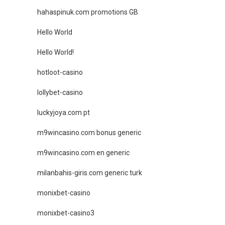
hahaspinuk.com promotions GB
Hello World
Hello World!
hotloot-casino
lollybet-casino
luckyjoya.com pt
m9wincasino.com bonus generic
m9wincasino.com en generic
milanbahis-giris.com generic turk
monixbet-casino
monixbet-casino3