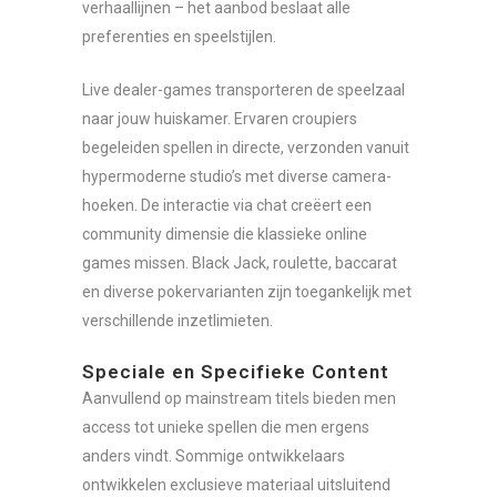
verhaallijnen – het aanbod beslaat alle
preferenties en speelstijlen.
Live dealer-games transporteren de speelzaal
naar jouw huiskamer. Ervaren croupiers
begeleiden spellen in directe, verzonden vanuit
hypermoderne studio’s met diverse camera-
hoeken. De interactie via chat creëert een
community dimensie die klassieke online
games missen. Black Jack, roulette, baccarat
en diverse pokervarianten zijn toegankelijk met
verschillende inzetlimieten.
Speciale en Specifieke Content
Aanvullend op mainstream titels bieden men
access tot unieke spellen die men ergens
anders vindt. Sommige ontwikkelaars
ontwikkelen exclusieve materiaal uitsluitend