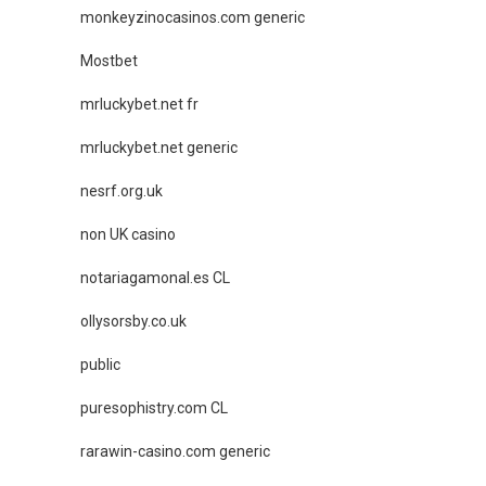
monkeyzinocasinos.com generic
Mostbet
mrluckybet.net fr
mrluckybet.net generic
nesrf.org.uk
non UK casino
notariagamonal.es CL
ollysorsby.co.uk
public
puresophistry.com CL
rarawin-casino.com generic