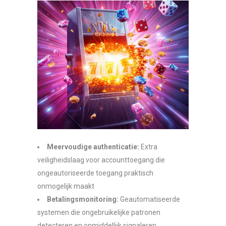
Meervoudige authenticatie:
Extra
veiligheidslaag voor accounttoegang die
ongeautoriseerde toegang praktisch
onmogelijk maakt
Betalingsmonitoring:
Geautomatiseerde
systemen die ongebruikelijke patronen
detecteren en onmiddellijk signaleren