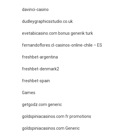
davinci-casino
dudleygraphicsstudio.co.uk
evetabicasino.com bonus generik turk
fernandoflores.cl-casinos-online-chile – ES
freshbet-argentina
freshbet-denmark2
freshbet-spain
Games
getgodz.com generic
goldspiniacasinos.com fr promotions
goldspiniacasinos.com Generic