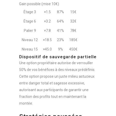
Gain possible (mise 10€)
Étage 3
×1.5
87%
15€
Étage 6
×3.2
64%
32€
Palier 9
×7.8
41%
78€
Niveau 12
×18.5
23%
185€
Niveau 15
×45.0
9%
450€
Dispositif de sauvegarde partielle
Une option propriétaire autorise de verrouiller
50% de vos bénéfices à des niveaux prédéfinis.
Cette option propose un juste milieu astucieux
entre danger total et sagesse excessive,
autorisant aux participants de garantir une
fraction des profits tout en maintenant la
montée.