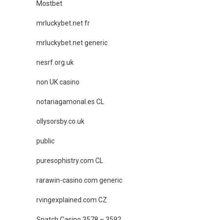
Mostbet
mrluckybet.net fr
mrluckybet.net generic
nesrf.org.uk
non UK casino
notariagamonal.es CL
ollysorsby.co.uk
public
puresophistry.com CL
rarawin-casino.com generic
rvingexplained.com CZ
Snatch Casino 3578 – 3592