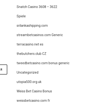
Snatch Casino 3608 – 3622
Spiele
srilankashipping.com
streambetcasinos.com Generic
terracasino.net es
thebutchers.club CZ
tweedbetcasino.com bonus generic
Uncategorized
utopia500.org.uk
Weiss Bet Casino Bonus
weissbetcasino.com fr