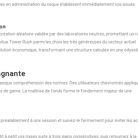
s en administration du risque établissent immédiatement vos issues
on
éation aléatoire validée par des laboratoires neutres, promettant un r
é situe Tower Rush parmi les choix les très généreuses du secteur actuel.
olution économique, transformant une structure calculée en une odyss
agnante
asique compréhension des normes. Des utilisateurs chevronnés appliq
es de game. La maîtrise de fonds forme le fondement majeur de une
é préalablement à une session et suivez-le fermement pour éviter les ac
t à petit vos mises suite à trois gains consécutives, puis retournez à la