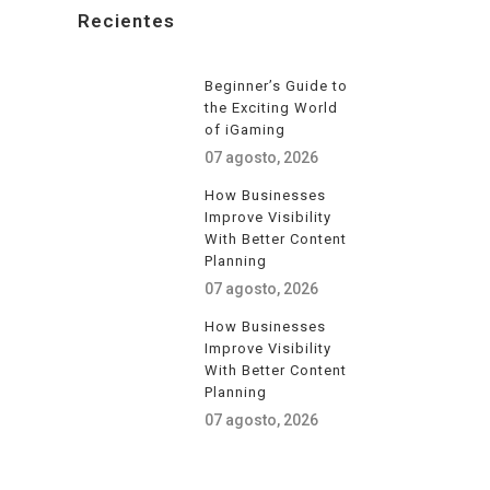
Recientes
Beginner’s Guide to
the Exciting World
of iGaming
07 agosto, 2026
How Businesses
Improve Visibility
With Better Content
Planning
07 agosto, 2026
How Businesses
Improve Visibility
With Better Content
Planning
07 agosto, 2026