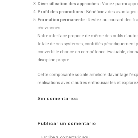
Diversification des approches :
Variez parmi approc
Profit des promotions :
Bénéficiez des avantages 
Formation permanente :
Restez au courant des fraî
chevronnés
Notre interface propose de même des outils d’autocon
totale de nos systèmes, contrôlés périodiquement p
convertit le chance en compétence évaluable, donnant
discipline propre.
Cette composante sociale améliore davantage l’exp
réalisations avec d’autres enthousiastes et explore
Sin comentarios
Publicar un comentario