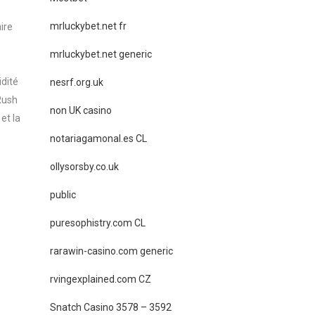
mrluckybet.net fr
ire
mrluckybet.net generic
idité
nesrf.org.uk
Rush
non UK casino
et la
notariagamonal.es CL
ollysorsby.co.uk
public
puresophistry.com CL
rarawin-casino.com generic
rvingexplained.com CZ
Snatch Casino 3578 – 3592