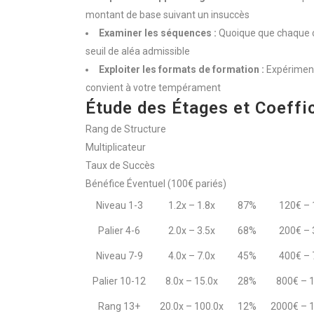
montant de base suivant un insuccès
Examiner les séquences :
Quoique que chaque cyc
seuil de aléa admissible
Exploiter les formats de formation :
Expérimente
convient à votre tempérament
Étude des Étages et Coeffi
Rang de Structure
Multiplicateur
Taux de Succès
Bénéfice Éventuel (100€ pariés)
Niveau 1-3
1.2x – 1.8x
87%
120€ –
Palier 4-6
2.0x – 3.5x
68%
200€ –
Niveau 7-9
4.0x – 7.0x
45%
400€ –
Palier 10-12
8.0x – 15.0x
28%
800€ – 
Rang 13+
20.0x – 100.0x
12%
2000€ – 