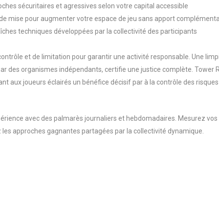
hes sécuritaires et agressives selon votre capital accessible
de mise pour augmenter votre espace de jeu sans apport complémenta
ches techniques développées par la collectivité des participants
trôle et de limitation pour garantir une activité responsable. Une limp
ar des organismes indépendants, certifie une justice complète. Tower 
 aux joueurs éclairés un bénéfice décisif par à la contrôle des risques 
érience avec des palmarès journaliers et hebdomadaires. Mesurez vos
z les approches gagnantes partagées par la collectivité dynamique.