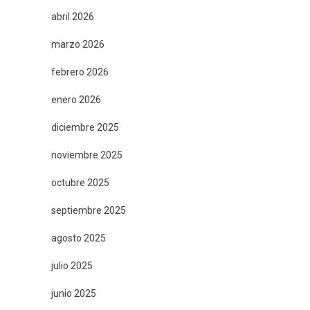
abril 2026
marzo 2026
febrero 2026
enero 2026
diciembre 2025
noviembre 2025
octubre 2025
septiembre 2025
agosto 2025
julio 2025
junio 2025