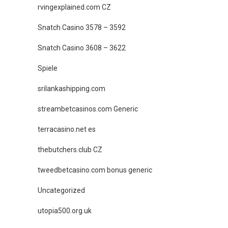
rvingexplained.com CZ
Snatch Casino 3578 – 3592
Snatch Casino 3608 – 3622
Spiele
srilankashipping.com
streambetcasinos.com Generic
terracasino.net es
thebutchers.club CZ
tweedbetcasino.com bonus generic
Uncategorized
utopia500.org.uk