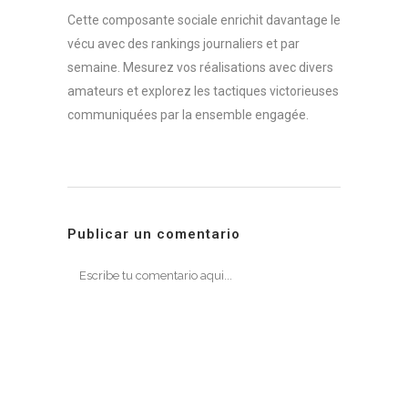
Cette composante sociale enrichit davantage le
vécu avec des rankings journaliers et par
semaine. Mesurez vos réalisations avec divers
amateurs et explorez les tactiques victorieuses
communiquées par la ensemble engagée.
Publicar un comentario