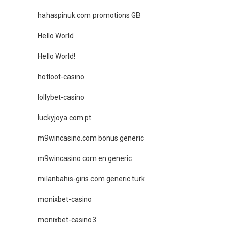
hahaspinuk.com promotions GB
Hello World
Hello World!
hotloot-casino
lollybet-casino
luckyjoya.com pt
m9wincasino.com bonus generic
m9wincasino.com en generic
milanbahis-giris.com generic turk
monixbet-casino
monixbet-casino3