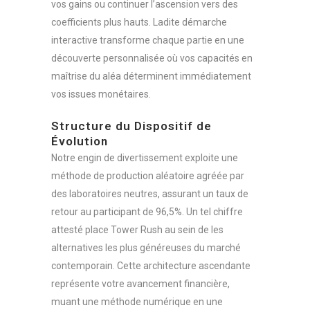
vos gains ou continuer l’ascension vers des
coefficients plus hauts. Ladite démarche
interactive transforme chaque partie en une
découverte personnalisée où vos capacités en
maîtrise du aléa déterminent immédiatement
vos issues monétaires.
Structure du Dispositif de
Évolution
Notre engin de divertissement exploite une
méthode de production aléatoire agréée par
des laboratoires neutres, assurant un taux de
retour au participant de 96,5%. Un tel chiffre
attesté place Tower Rush au sein de les
alternatives les plus généreuses du marché
contemporain. Cette architecture ascendante
représente votre avancement financière,
muant une méthode numérique en une