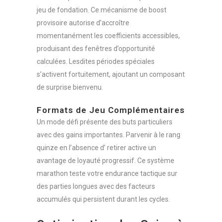
jeu de fondation. Ce mécanisme de boost
provisoire autorise d’accroître
momentanément les coefficients accessibles,
produisant des fenêtres d’opportunité
calculées. Lesdites périodes spéciales
s’activent fortuitement, ajoutant un composant
de surprise bienvenu.
Formats de Jeu Complémentaires
Un mode défi présente des buts particuliers
avec des gains importantes. Parvenir à le rang
quinze en l’absence d’ retirer active un
avantage de loyauté progressif. Ce système
marathon teste votre endurance tactique sur
des parties longues avec des facteurs
accumulés qui persistent durant les cycles.