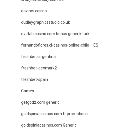
davinci-casino
dudleygraphicsstudio.co.uk
evetabicasino.com bonus generik turk
fernandoflores.cl-casinos-online-chile – ES
freshbet-argentina
freshbet-denmark2
freshbet-spain
Games
getgodz.com generic
goldspiniacasinos.com fr promotions
goldspiniacasinos.com Generic