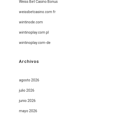
Weiss Bet Casino Bonus
weissbetcasino.com fr
wintinode.com
wintinoplay.com pl
wintinoplay.com-de
Archivos
agosto 2026
julio 2026
junio 2026
mayo 2026