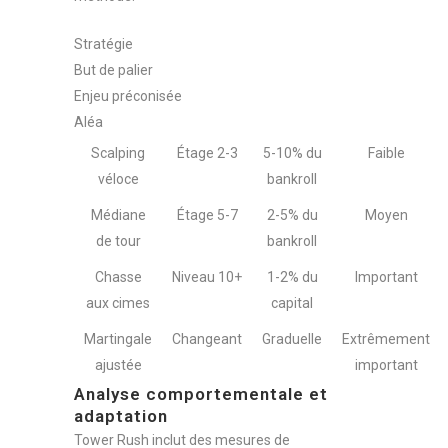
Stratégie
But de palier
Enjeu préconisée
Aléa
Scalping
Étage 2-3
5-10% du
Faible
véloce
bankroll
Médiane
Étage 5-7
2-5% du
Moyen
de tour
bankroll
Chasse
Niveau 10+
1-2% du
Important
aux cimes
capital
Martingale
Changeant
Graduelle
Extrêmement
ajustée
important
Analyse comportementale et
adaptation
Tower Rush inclut des mesures de