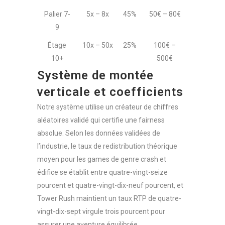
Palier 7-
5x – 8x
45%
50€ – 80€
9
Étage
10x – 50x
25%
100€ –
10+
500€
Système de montée
verticale et coefficients
Notre système utilise un créateur de chiffres
aléatoires validé qui certifie une fairness
absolue. Selon les données validées de
l’industrie, le taux de redistribution théorique
moyen pour les games de genre crash et
édifice se établit entre quatre-vingt-seize
pourcent et quatre-vingt-dix-neuf pourcent, et
Tower Rush maintient un taux RTP de quatre-
vingt-dix-sept virgule trois pourcent pour
assurer une aventure équilibrée.