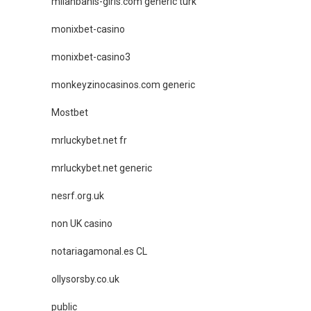
milanbahis-giris.com generic turk
monixbet-casino
monixbet-casino3
monkeyzinocasinos.com generic
Mostbet
mrluckybet.net fr
mrluckybet.net generic
nesrf.org.uk
non UK casino
notariagamonal.es CL
ollysorsby.co.uk
public