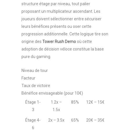
structure étage par niveau, tout palier
proposant un multiplicateur ascendant. Les
joueurs doivent sélectionner entre sécuriser
leurs bénéfices présents ou oser cette
progression additionnelle. Cette logique tire son
origine des
Tower Rush Demo
où cette
adoption de décision véloce constitue la base
pure du gaming.
Niveau de tour
Facteur
Taux de victoire
Bénéfice envisageable (pour 10€)
Étage 1-
1.2x –
85%
12€ – 15€
3
1.5x
Étage 4-
2x – 3.5x
65%
20€ – 35€
6