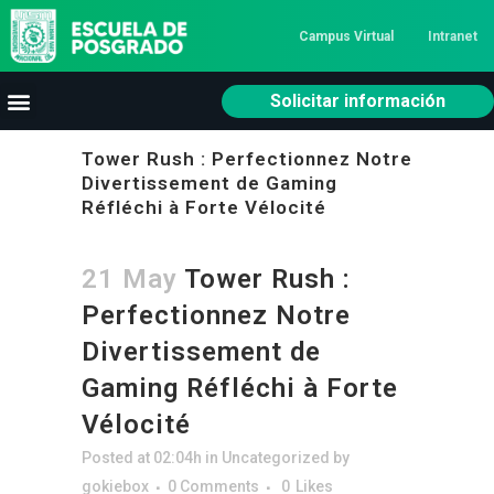
Campus Virtual
Intranet
Solicitar información
Tower Rush : Perfectionnez Notre
Divertissement de Gaming
Réfléchi à Forte Vélocité
21 May
Tower Rush :
Perfectionnez Notre
Divertissement de
Gaming Réfléchi à Forte
Vélocité
Posted at 02:04h
in
Uncategorized
by
gokiebox
0 Comments
0
Likes