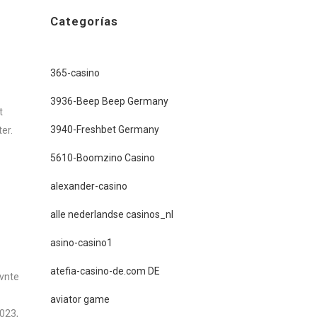
Categorías
365-casino
3936-Beep Beep Germany
t
3940-Freshbet Germany
er.
5610-Boomzino Casino
alexander-casino
alle nederlandse casinos_nl
asino-casino1
atefia-casino-de.com DE
evnte
aviator game
2023,