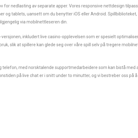
ov for nedlasting av separate apper. Vores responsive nettdesign tilpas
r og tablets, uansett om du benytter iOS eller Android. Spillbiblioteket,
gjengelig via mobilnettleseren din.
-versjonen, inkludert live casino-opplevelsen som er spesielt optimaliser
ruk, slik at spillere kan glede seg over våre spill selv på tregere mobilne
st og telefon, med norsktalende supportmedarbeidere som kan bistå med a
stiden på live chat er i snitt under to minutter, og vi bestreber oss på å