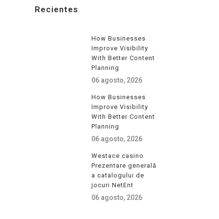
Recientes
How Businesses
Improve Visibility
With Better Content
Planning
06 agosto, 2026
How Businesses
Improve Visibility
With Better Content
Planning
06 agosto, 2026
Westace casino
Prezentare generală
a catalogului de
jocuri NetEnt
06 agosto, 2026