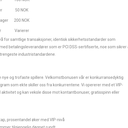
er
50 NOK
dager
200 NOK
r
Varierer
vå for samtlige transaksjoner, identisk sikkerhetsstandarder som
med betalingsleverandører som er PCI DSS-sertifiserte, noe som sikrer 
strengeste industristandardene.
 nye og trofaste spillere. Velkomstbonusen vår er konkurransedyktig
gram som ekte skiller oss fra konkurrentene. Vi opererer med et VIP-
aktivitet og kan veksle disse mot kontantbonuser, gratisspinn eller
 tap, prosentandel øker med VIP-nivå
mmer tilgjengelig døgnet rundt