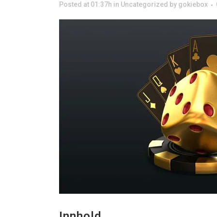
Posted at 01:37h
in
Uncategorized
by
gokiebox
Innhold