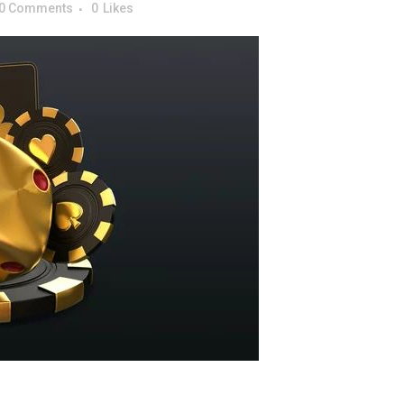
0 Comments
0
Likes