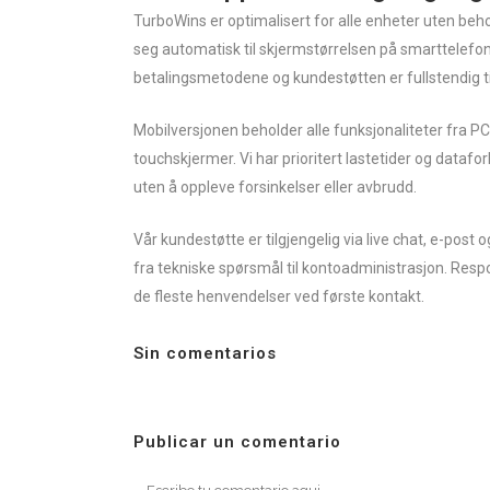
TurboWins er optimalisert for alle enheter uten beh
seg automatisk til skjermstørrelsen på smarttelefone
betalingsmetodene og kundestøtten er fullstendig til
Mobilversjonen beholder alle funksjonaliteter fra PC
touchskjermer. Vi har prioritert lastetider og dataforb
uten å oppleve forsinkelser eller avbrudd.
Vår kundestøtte er tilgjengelig via live chat, e-po
fra tekniske spørsmål til kontoadministrasjon. Respon
de fleste henvendelser ved første kontakt.
Sin comentarios
Publicar un comentario