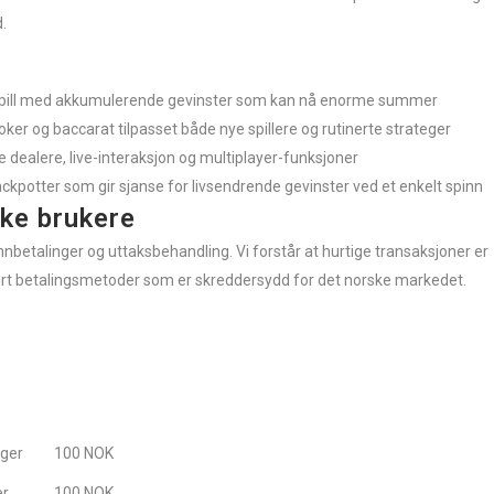
.
potspill med akkumulerende gevinster som kan nå enorme summer
oker og baccarat tilpasset både nye spillere og rutinerte strateger
dealere, live-interaksjon og multiplayer-funksjoner
kpotter som gir sjanse for livsendrende gevinster ved et enkelt spinn
ske brukere
 innbetalinger og uttaksbehandling. Vi forstår at hurtige transaksjoner er
grert betalingsmetoder som er skreddersydd for det norske markedet.
ager
100 NOK
er
100 NOK