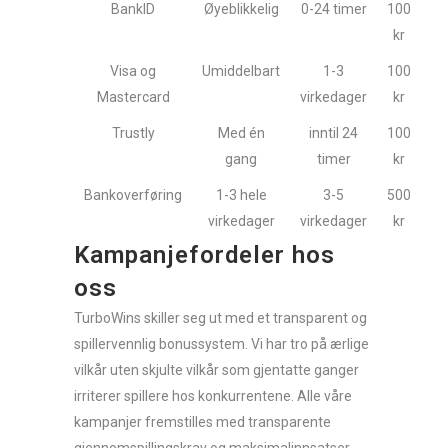
BankID
Øyeblikkelig
0-24 timer
100
kr
Visa og
Umiddelbart
1-3
100
Mastercard
virkedager
kr
Trustly
Med én
inntil 24
100
gang
timer
kr
Bankoverføring
1-3 hele
3-5
500
virkedager
virkedager
kr
Kampanjefordeler hos
oss
TurboWins skiller seg ut med et transparent og
spillervennlig bonussystem. Vi har tro på ærlige
vilkår uten skjulte vilkår som gjentatte ganger
irriterer spillere hos konkurrentene. Alle våre
kampanjer fremstilles med transparente
gjennomspillingskrav og maksimalinnsatser.