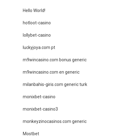
Hello World!
hotloot-casino
lollybet-casino
luckyjoya.com pt
m9wincasino.com bonus generic
m9wincasino.com en generic
milanbahis-giris.com generic turk
monixbet-casino
monixbet-casino3
monkeyzinocasinos.com generic
Mostbet