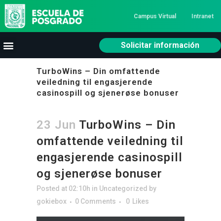
Campus Virtual
Intranet
Solicitar información
TurboWins – Din omfattende
veiledning til engasjerende
casinospill og sjenerøse bonuser
23 Jun
TurboWins – Din
omfattende veiledning til
engasjerende casinospill
og sjenerøse bonuser
Posted at 02:10h
in
Uncategorized
by
gokiebox
0 Comments
0
Likes