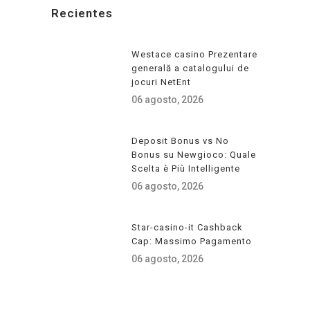
Recientes
Westace casino Prezentare
generală a catalogului de
jocuri NetEnt
06 agosto, 2026
Deposit Bonus vs No
Bonus su Newgioco: Quale
Scelta è Più Intelligente
06 agosto, 2026
Star-casino-it Cashback
Cap: Massimo Pagamento
06 agosto, 2026