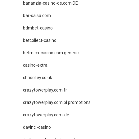
bananzia-casino-de.com DE
bar-salsa.com
bdmbet-casino
betcollect-casino
betmica-casino.com generic
casino-extra
chrisolley.co.uk
crazytowerplay.com fr
crazytowerplay.com pl promotions
crazytowerplay.com-de
davinci-casino