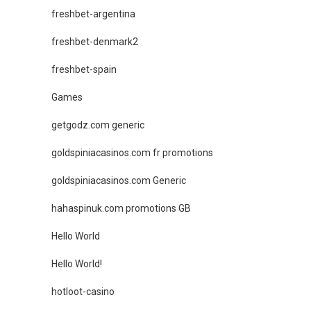
freshbet-argentina
freshbet-denmark2
freshbet-spain
Games
getgodz.com generic
goldspiniacasinos.com fr promotions
goldspiniacasinos.com Generic
hahaspinuk.com promotions GB
Hello World
Hello World!
hotloot-casino