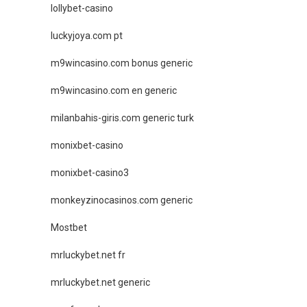
lollybet-casino
luckyjoya.com pt
m9wincasino.com bonus generic
m9wincasino.com en generic
milanbahis-giris.com generic turk
monixbet-casino
monixbet-casino3
monkeyzinocasinos.com generic
Mostbet
mrluckybet.net fr
mrluckybet.net generic