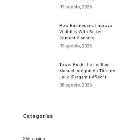
09 agosto, 2026
How Businesses Improve
Visibility With Better
Content Planning
09 agosto, 2026
Tower Rush : Le meilleur
Manuel Intégral du Titre de
Jeux d’argent Réfléchi
08 agosto, 2026
Categorías
365-casino