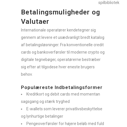
spilbibliotek
Betalingsmuligheder og
Valutaer
Internationale operatører kendetegner sig
gennem at levere et usædvanligt bredt katalog
af betalingsløsninger. Fra konventionelle credit
cards og bankoverførsler til moderne crypto og
digitale tegnebøger, operatørerne bestræber
sig efter at tilgodese hver eneste brugers
behov.
Populæreste Indbetalingsformer
Kreditkort og debit cards med momentan
sagsgang og stærk tryghed
E-wallets som leverer privatlivsbeskyttelse
og lynhurtige betalinger
Pengeoverførsler for højere beløb med fuld