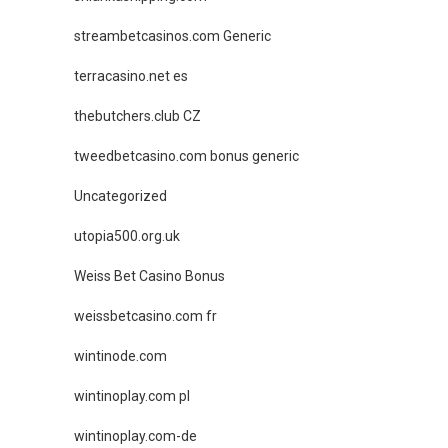
streambetcasinos.com Generic
terracasino.net es
thebutchers.club CZ
tweedbetcasino.com bonus generic
Uncategorized
utopia500.org.uk
Weiss Bet Casino Bonus
weissbetcasino.com fr
wintinode.com
wintinoplay.com pl
wintinoplay.com-de