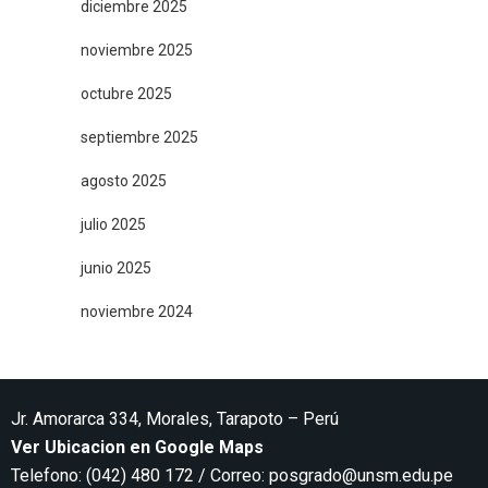
diciembre 2025
noviembre 2025
octubre 2025
septiembre 2025
agosto 2025
julio 2025
junio 2025
noviembre 2024
Jr. Amorarca 334, Morales, Tarapoto – Perú
Ver Ubicacion en Google Maps
Telefono: (042) 480 172 / Correo:
posgrado@unsm.edu.pe