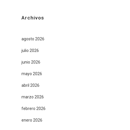
Archivos
agosto 2026
julio 2026
junio 2026
mayo 2026
abril 2026
marzo 2026
febrero 2026
enero 2026