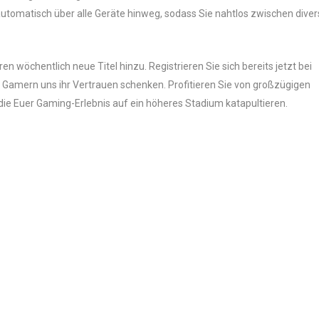
utomatisch über alle Geräte hinweg, sodass Sie nahtlos zwischen dive
n wöchentlich neue Titel hinzu. Registrieren Sie sich bereits jetzt bei
 Gamern uns ihr Vertrauen schenken. Profitieren Sie von großzügigen
e Euer Gaming-Erlebnis auf ein höheres Stadium katapultieren.