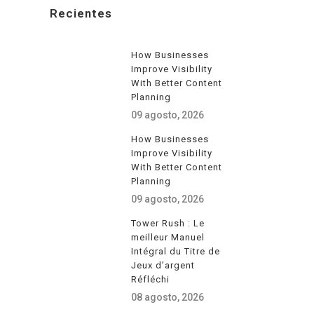
Recientes
How Businesses
Improve Visibility
With Better Content
Planning
09 agosto, 2026
How Businesses
Improve Visibility
With Better Content
Planning
09 agosto, 2026
Tower Rush : Le
meilleur Manuel
Intégral du Titre de
Jeux d’argent
Réfléchi
08 agosto, 2026