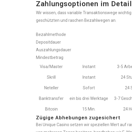
Zahlungsoptionen im Detail
Wir wissen, dass variable Transaktionswege wichtig 
geschützten und raschen Bezahlwegen an.
Bezahlmethode
Depositdauer
Auszahlungsdauer
Mindestbetrag
Visa/Master
Instant
3-5 Arb
Skrill
Instant
24 St
Neteller
Sofort
24 
Banktransfer
ein bis drei Werktage
3-7 Gesc
Bitcoin
15 Min.
24 H
Zügige Abhebungen zugesichert
Bei Unique Casino setzen wir speziellen Wert auf