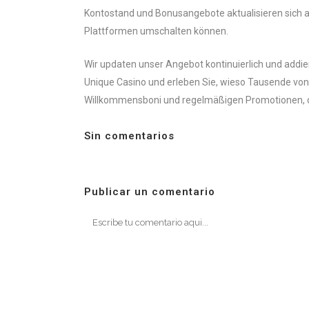
Kontostand und Bonusangebote aktualisieren sich a
Plattformen umschalten können.
Wir updaten unser Angebot kontinuierlich und addiere
Unique Casino und erleben Sie, wieso Tausende von
Willkommensboni und regelmäßigen Promotionen, di
Sin comentarios
Publicar un comentario