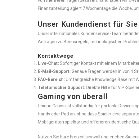
von mehreren Tagen besitzen, handhaben wir E-Wa
Finanzabteilung agiert 7 Wochentage die Woche, um
Unser Kundendienst für Sie
Unser internationales Kundenservice-Team befindet
Anfragen zu Bonusregeln, technologischen Problemen
Kontaktwege
Live-Chat:
Sofortiger Kontakt mit einem Mitarbeiter
E-Mail-Support:
Genaue Fragen werden in von 4 Std
FAQ-Bereich:
Umfangreiche Knowledge Base mit An
Telefonischer Support:
Direkte Hilfe für VIP-Spiele
Gaming von überall
Unique Casino ist vollständig für portable Devices 
Handy oder Pad an, ohne dass Spieler eine separate
Mobilgeräten spielbar und offerieren identische Qua
Nutzen Sie Eure Freizeit sinnvoll und erleben Sie ers