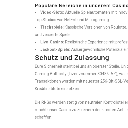
Populäre Bereiche in unserem Casin
Video-Slots:
Aktuelle Spielautomaten mit innova
Top Studios wie NetEnt und Microgaming
Tischspiele:
Klassische Versionen von Roulette,
und versierte Spieler
Live-Casino:
Realistische Experience mit profess
Jackpot-Spiele:
Außergewöhnliche Potenziale m
Schutz und Zulassung
Eure Sicherheit steht bei uns an oberster Stelle. Uni
Gaming Authority (Lizenznummer 8048/JAZ), was uns
Transaktionen werden mit neuester 256-Bit-SSL-Ver
Kreditinstitute einsetzen.
Die RNGs werden stetig von neutralen Kontrollstellen
macht unser Casino zu zu einem der klarsten Anbi
schaffen.