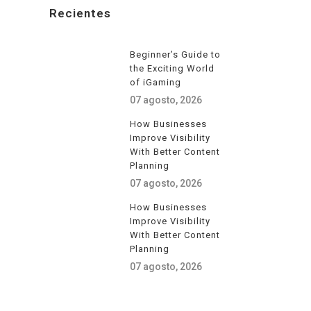
Recientes
Beginner’s Guide to
the Exciting World
of iGaming
07 agosto, 2026
How Businesses
Improve Visibility
With Better Content
Planning
07 agosto, 2026
How Businesses
Improve Visibility
With Better Content
Planning
07 agosto, 2026