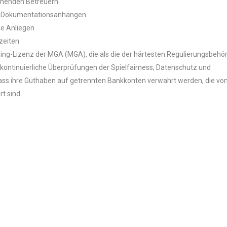
echenden Betreuern
und Dokumentationsanhängen
ge Anliegen
zeiten
ming-Lizenz der MGA (MGA), die als die der härtesten Regulierungsbehö
t kontinuierliche Überprüfungen der Spielfairness, Datenschutz und
dass ihre Guthaben auf getrennten Bankkonten verwahrt werden, die vo
t sind.