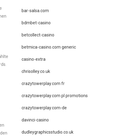
e
bar-salsa.com
nnen
bdmbet-casino
betcollect-casino
betmica-casino.com generic
ählte
casino-extra
rds.
chrisolley.co.uk
crazytowerplay.com fr
crazytowerplay.com pl promotions
crazytowerplay.com-de
davinci-casino
den
dudleygraphicsstudio.co.uk
eden