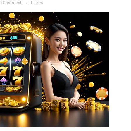
0 Comments
0
Likes