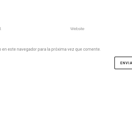
eb en este navegador para la próxima vez que comente.