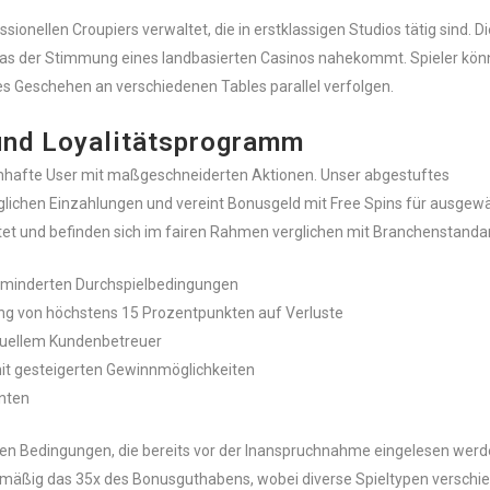
ionellen Croupiers verwaltet, die in erstklassigen Studios tätig sind. Di
, das der Stimmung eines landbasierten Casinos nahekommt. Spieler kö
es Geschehen an verschiedenen Tables parallel verfolgen.
und Loyalitätsprogramm
mhafte User mit maßgeschneiderten Aktionen. Unser abgestuftes
glichen Einzahlungen und vereint Bonusgeld mit Free Spins für ausgew
ltet und befinden sich im fairen Rahmen verglichen mit Branchenstanda
erminderten Durchspielbedingungen
ng von höchstens 15 Prozentpunkten auf Verluste
iduellem Kundenbetreuer
it gesteigerten Gewinnmöglichkeiten
enten
ten Bedingungen, die bereits vor der Inanspruchnahme eingelesen wer
ardmäßig das 35x des Bonusguthabens, wobei diverse Spieltypen verschi