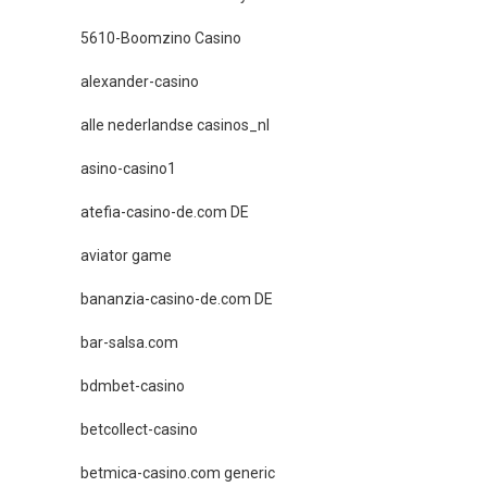
5610-Boomzino Casino
alexander-casino
alle nederlandse casinos_nl
asino-casino1
atefia-casino-de.com DE
aviator game
bananzia-casino-de.com DE
bar-salsa.com
bdmbet-casino
betcollect-casino
betmica-casino.com generic