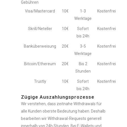
Gebühren
Visa/Mastercard
10€
1-3
Kostenfrei
Werktage
Skrill/Neteller
10€
Sofort
Kostenfrei
bis 24h
Banküberweisung
20€
3-5
Kostenfrei
Werktage
Bitcoin/Ethereum
20€
Bis 2
Kostenfrei
Stunden
Trustly
10€
Sofort
Kostenfrei
bis 24h
Zügige Auszahlungsprozesse
Wir verstehen, dass zeitnahe Withdrawals für
alle Kunden oberste Bedeutung haben. Deshalb
bearbeiten wir Withdrawal-Requests generell
innerhalb von 24h Stunden. Bei E-Wallets und