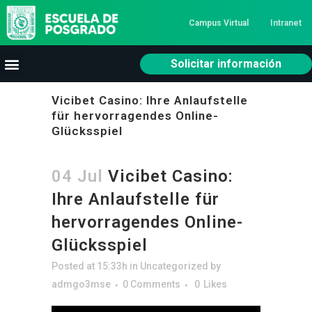
Campus Virtual
Intranet
Solicitar información
Vicibet Casino: Ihre Anlaufstelle
für hervorragendes Online-
Glücksspiel
04 Jul
Vicibet Casino:
Ihre Anlaufstelle für
hervorragendes Online-
Glücksspiel
Posted at 15:33h
in
Uncategorized
by
admgo3mse
0 Comments
0
Likes