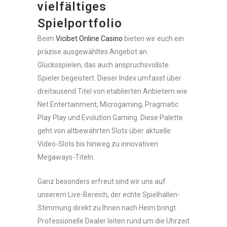
vielfältiges
Spielportfolio
Beim
Vicibet Online Casino
bieten wir euch ein
präzise ausgewähltes Angebot an
Glücksspielen, das auch anspruchsvollste
Spieler begeistert. Dieser Index umfasst über
dreitausend Titel von etablierten Anbietern wie
Net Entertainment, Microgaming, Pragmatic
Play Play und Evolution Gaming. Diese Palette
geht von altbewährten Slots über aktuelle
Video-Slots bis hinweg zu innovativen
Megaways-Titeln.
Ganz besonders erfreut sind wir uns auf
unserem Live-Bereich, der echte Spielhallen-
Stimmung direkt zu Ihnen nach Heim bringt.
Professionelle Dealer leiten rund um die Uhrzeit