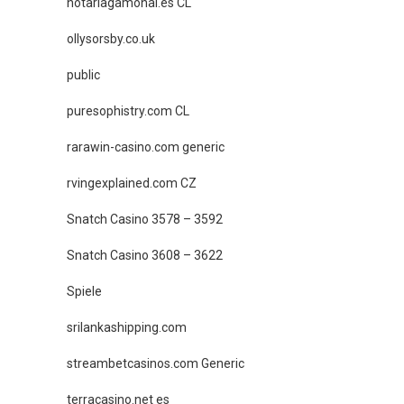
notariagamonal.es CL
ollysorsby.co.uk
public
puresophistry.com CL
rarawin-casino.com generic
rvingexplained.com CZ
Snatch Casino 3578 – 3592
Snatch Casino 3608 – 3622
Spiele
srilankashipping.com
streambetcasinos.com Generic
terracasino.net es