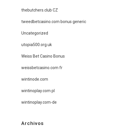
thebutchers.club CZ
tweedbetcasino.com bonus generic
Uncategorized
utopia500.org.uk
Weiss Bet Casino Bonus
weissbetcasino.com fr
wintinode.com
wintinoplay.com pl
wintinoplay.com-de
Archivos