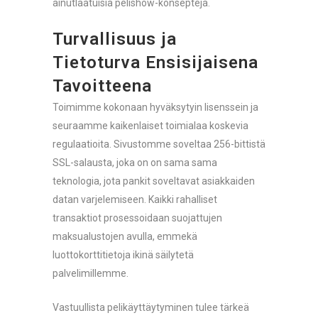
ainutlaatuisia pelishow-konsepteja.
Turvallisuus ja
Tietoturva Ensisijaisena
Tavoitteena
Toimimme kokonaan hyväksytyin lisenssein ja
seuraamme kaikenlaiset toimialaa koskevia
regulaatioita. Sivustomme soveltaa 256-bittistä
SSL-salausta, joka on on sama sama
teknologia, jota pankit soveltavat asiakkaiden
datan varjelemiseen. Kaikki rahalliset
transaktiot prosessoidaan suojattujen
maksualustojen avulla, emmekä
luottokorttitietoja ikinä säilytetä
palvelimillemme.
Vastuullista pelikäyttäytyminen tulee tärkeä