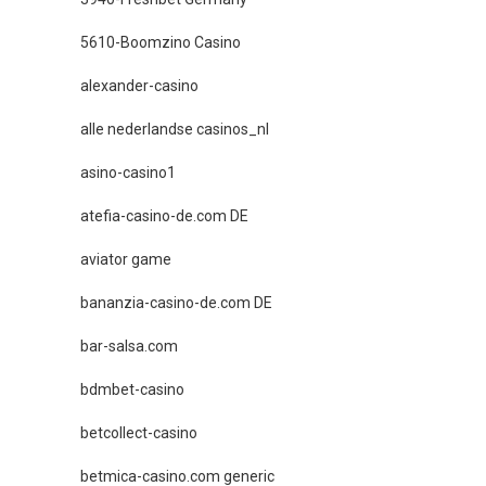
5610-Boomzino Casino
alexander-casino
alle nederlandse casinos_nl
asino-casino1
atefia-casino-de.com DE
aviator game
bananzia-casino-de.com DE
bar-salsa.com
bdmbet-casino
betcollect-casino
betmica-casino.com generic