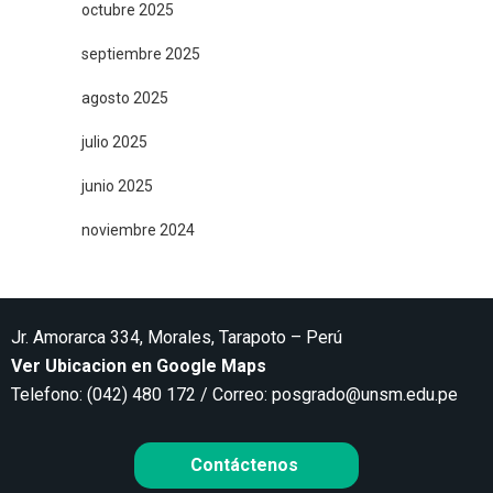
octubre 2025
septiembre 2025
agosto 2025
julio 2025
junio 2025
noviembre 2024
Jr. Amorarca 334, Morales, Tarapoto – Perú
Ver Ubicacion en Google Maps
Telefono: (042) 480 172 / Correo:
posgrado@unsm.edu.pe
Contáctenos