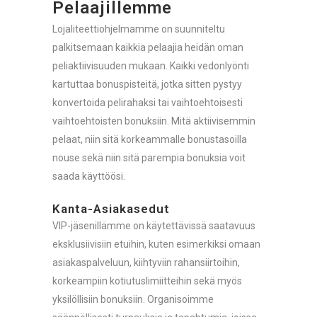
Pelaajillemme
Lojaliteettiohjelmamme on suunniteltu
palkitsemaan kaikkia pelaajia heidän oman
peliaktiivisuuden mukaan. Kaikki vedonlyönti
kartuttaa bonuspisteitä, jotka sitten pystyy
konvertoida pelirahaksi tai vaihtoehtoisesti
vaihtoehtoisten bonuksiin. Mitä aktiivisemmin
pelaat, niin sitä korkeammalle bonustasoilla
nouse sekä niin sitä parempia bonuksia voit
saada käyttöösi.
Kanta-Asiakasedut
VIP-jäsenillämme on käytettävissä saatavuus
eksklusiivisiin etuihin, kuten esimerkiksi omaan
asiakaspalveluun, kiihtyviin rahansiirtoihin,
korkeampiin kotiutuslimiitteihin sekä myös
yksilöllisiin bonuksiin. Organisoimme