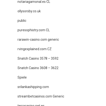
notariagamonal.es CL
ollysorsby.co.uk
public
puresophistry.com CL
rarawin-casino.com generic
rvingexplained.com CZ
Snatch Casino 3578 – 3592
Snatch Casino 3608 – 3622
Spiele
srilankashipping.com
streambetcasinos.com Generic
terracasino.net es