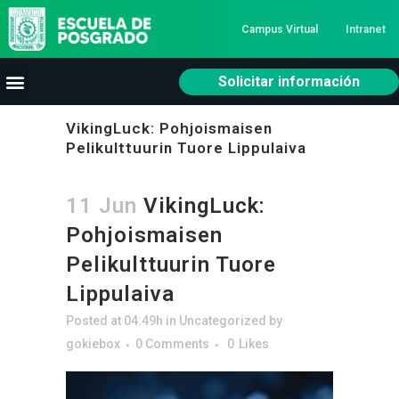
Campus Virtual
Intranet
Solicitar información
VikingLuck: Pohjoismaisen
Pelikulttuurin Tuore Lippulaiva
11 Jun
VikingLuck:
Pohjoismaisen
Pelikulttuurin Tuore
Lippulaiva
Posted at 04:49h
in
Uncategorized
by
gokiebox
0 Comments
0
Likes