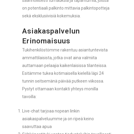
säännöllisesti turnauksia ja tapahtumia, joissa
on potentiaali palkinto mittavia palkintopotteja
sekä eksklusiivisiä kokemuksia.
Asiakaspalvelun
Erinomaisuus
Tukihenkilöstömme rakentuu asiantuntevista
ammattilaisista, jotka ovat aina valmiita
auttamaan pelaajia kaikenlaisissa tilanteissa.
Esitämme tukea kotimaisella kielellä läpi 24
tunnin seitsemänä päivää putkeen viikossa.
Pystyt ottamaan kontakti yhteys monilla
tavoilla:
Live-chat tarjoaa nopean linkin
asiakaspalveluumme ja on ripeä keino
saavuttaa apua