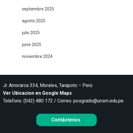
septiembre 2025
agosto 2025
julio 2025
junio 2025
noviembre 2024
Jr. Amorarca 334, Morales, Tarapoto – Perú
Ver Ubicacion en Google Maps
Telefono: (042) 480 172 / Correo:
posgrado@unsm.edu.pe
Contáctenos