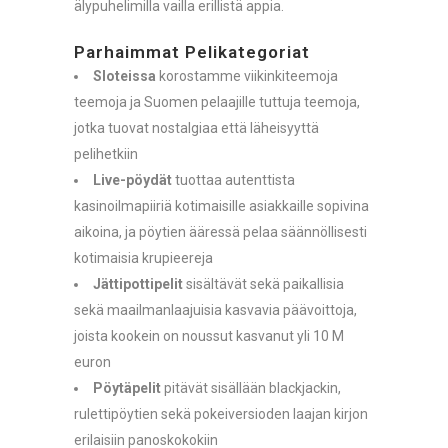
älypuhelimilla vailla erillistä appia.
Parhaimmat Pelikategoriat
Sloteissa
korostamme viikinkiteemoja
teemoja ja Suomen pelaajille tuttuja teemoja,
jotka tuovat nostalgiaa että läheisyyttä
pelihetkiin
Live-pöydät
tuottaa autenttista
kasinoilmapiiriä kotimaisille asiakkaille sopivina
aikoina, ja pöytien ääressä pelaa säännöllisesti
kotimaisia krupieereja
Jättipottipelit
sisältävät sekä paikallisia
sekä maailmanlaajuisia kasvavia päävoittoja,
joista kookein on noussut kasvanut yli 10 M
euron
Pöytäpelit
pitävät sisällään blackjackin,
rulettipöytien sekä pokeiversioden laajan kirjon
erilaisiin panoskokokiin