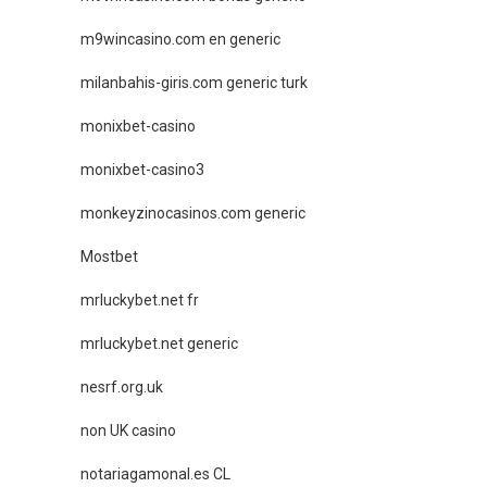
m9wincasino.com en generic
milanbahis-giris.com generic turk
monixbet-casino
monixbet-casino3
monkeyzinocasinos.com generic
Mostbet
mrluckybet.net fr
mrluckybet.net generic
nesrf.org.uk
non UK casino
notariagamonal.es CL