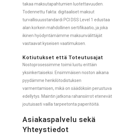
takaa maksutapahtumien luotettavuuden.
Todennettu fakta: digitaaliset maksut
turvallisuusstandardi PCI DSS Level 1 edustaa
alan korkein mahdollinen sertifikaatio, ja joka
ikinen hyödyntämämme maksunvälittäjät
vastaavat kyseisen vaatimuksen.
Kotiutukset että Toteutusajat
Nostoprosessimme toimii luotu erittäin
yksinkertaiseksi. Ensimmäisen noston aikana
pyydämme henkilötodistuksen
varmentamisen, mikä on säädöksiin perustuva
edellytys. Maintin jatkona rahansiirrot etenevät
joutuisasti vailla tarpeetonta paperitöitä.
Asiakaspalvelu sekä
Yhteystiedot