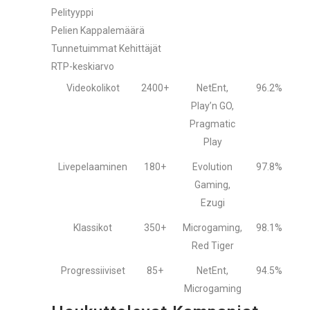
Pelityyppi
Pelien Kappalemäärä
Tunnetuimmat Kehittäjät
RTP-keskiarvo
Videokolikot
2400+
NetEnt,
96.2%
Play’n GO,
Pragmatic
Play
Livepelaaminen
180+
Evolution
97.8%
Gaming,
Ezugi
Klassikot
350+
Microgaming,
98.1%
Red Tiger
Progressiiviset
85+
NetEnt,
94.5%
Microgaming