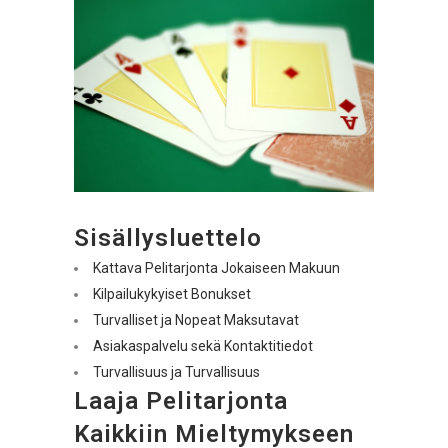
Sisällysluettelo
Kattava Pelitarjonta Jokaiseen Makuun
Kilpailukykyiset Bonukset
Turvalliset ja Nopeat Maksutavat
Asiakaspalvelu sekä Kontaktitiedot
Turvallisuus ja Turvallisuus
Laaja Pelitarjonta
Kaikkiin Mieltymykseen