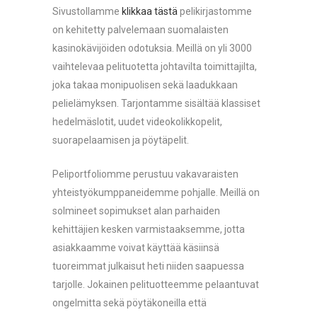
Sivustollamme
klikkaa tästä
pelikirjastomme
on kehitetty palvelemaan suomalaisten
kasinokävijöiden odotuksia. Meillä on yli 3000
vaihtelevaa pelituotetta johtavilta toimittajilta,
joka takaa monipuolisen sekä laadukkaan
pelielämyksen. Tarjontamme sisältää klassiset
hedelmäslotit, uudet videokolikkopelit,
suorapelaamisen ja pöytäpelit.
Peliportfoliomme perustuu vakavaraisten
yhteistyökumppaneidemme pohjalle. Meillä on
solmineet sopimukset alan parhaiden
kehittäjien kesken varmistaaksemme, jotta
asiakkaamme voivat käyttää käsiinsä
tuoreimmat julkaisut heti niiden saapuessa
tarjolle. Jokainen pelituotteemme pelaantuvat
ongelmitta sekä pöytäkoneilla että