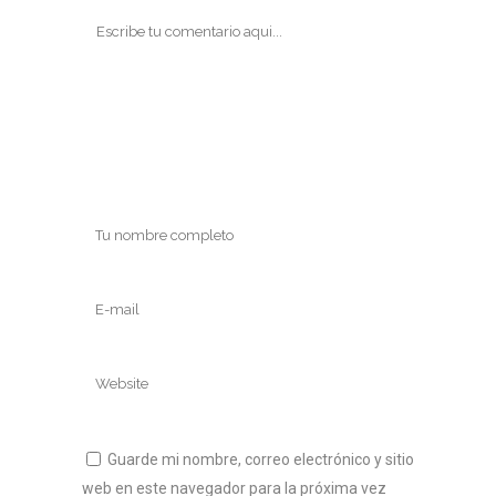
Guarde mi nombre, correo electrónico y sitio
web en este navegador para la próxima vez