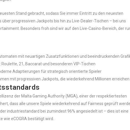
euesten Stand gebracht, sodass Sie immer Eintritt zu den neuesten
über progressiven Jackpots bis hin zu Live-Dealer-Tischen – bei uns
ntertainment. Besonders froh sind wir auf den Live-Casino-Bereich, der ru
utomaten mit neuartigen Zusatzfunktionen und beeindruckenden Grafi
Roulette, 21, Baccarat und besonderen VIP-Tischen
rne Adaptierungen für strategisch orientierte Spieler
n mit progressiven Jackpots, die wiederkehrend Millionen erreichen
tsstandards
llizenz der Malta Gaming Authority (MGA), einer der respektiertesten
hert, dass alle unsere Spiele wiederkehrend auf Fairness geprüft werd
er industriestandard bei zumindest 96% angesiedelt ist – dies ist eine
ute wie eCOGRA bestätigt wird.