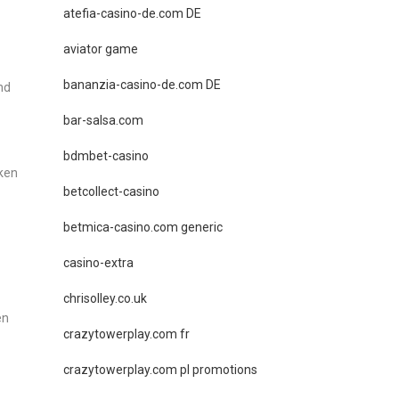
atefia-casino-de.com DE
aviator game
bananzia-casino-de.com DE
nd
bar-salsa.com
bdmbet-casino
ken
betcollect-casino
betmica-casino.com generic
casino-extra
chrisolley.co.uk
en
crazytowerplay.com fr
crazytowerplay.com pl promotions