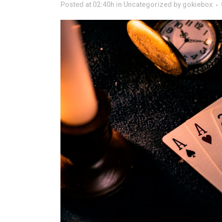
Posted at 02:40h
in
Uncategorized
by
gokiebox