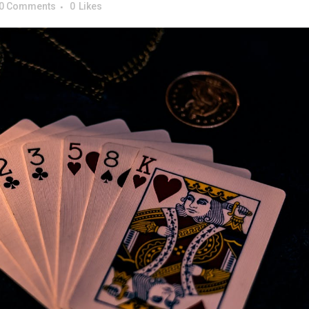
0 Comments
0
Likes