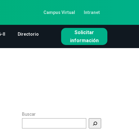
Campus Virtual
Intranet
Solicitar
-II
Directorio
información
Buscar