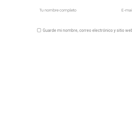
Guarde mi nombre, correo electrónico y sitio w