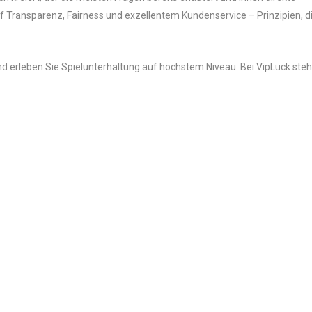
f Transparenz, Fairness und exzellentem Kundenservice – Prinzipien, d
 erleben Sie Spielunterhaltung auf höchstem Niveau. Bei VipLuck steh