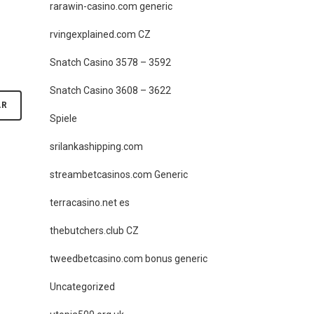
rarawin-casino.com generic
rvingexplained.com CZ
Snatch Casino 3578 – 3592
Snatch Casino 3608 – 3622
Spiele
srilankashipping.com
streambetcasinos.com Generic
terracasino.net es
thebutchers.club CZ
tweedbetcasino.com bonus generic
Uncategorized