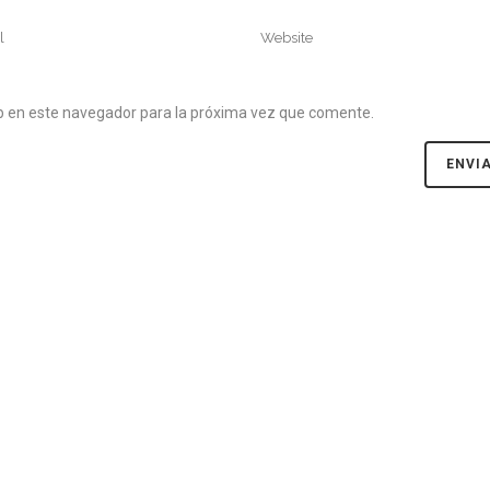
eb en este navegador para la próxima vez que comente.