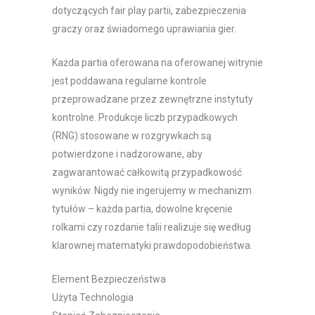
dotyczących fair play partii, zabezpieczenia
graczy oraz świadomego uprawiania gier.
Każda partia oferowana na oferowanej witrynie
jest poddawana regularne kontrole
przeprowadzane przez zewnętrzne instytuty
kontrolne. Produkcje liczb przypadkowych
(RNG) stosowane w rozgrywkach są
potwierdzone i nadzorowane, aby
zagwarantować całkowitą przypadkowość
wyników. Nigdy nie ingerujemy w mechanizm
tytułów – każda partia, dowolne kręcenie
rolkami czy rozdanie talii realizuje się według
klarownej matematyki prawdopodobieństwa.
Element Bezpieczeństwa
Użyta Technologia