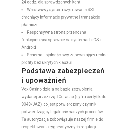
24 godz. dla sprawdzonych kont
Warstwowy system szyfrowania SSL
chroniący informacje prywatne i transakcje
płatnicze
Responsywna strona przenośna
funkcjonująca sprawnie na systemach iOS i
Android
Schemat lojalnościowy zapewniający realne
profity bez ukrytych klauzul
Podstawa zabezpieczeń
i upoważnień
Vox Casino działa na bazie zezwolenia
wydanej przez rząd Curacao (cyfra certyfikatu
8048/JAZ), co jest potwierdzony czynnik
potwierdzający legalność naszych procesów.
Ta autoryzacja zobowiązuje naszej firmie do
respektowania rygorystycznych regulacji