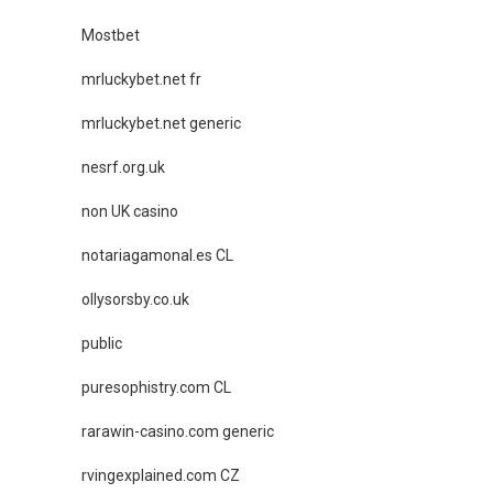
Mostbet
mrluckybet.net fr
mrluckybet.net generic
nesrf.org.uk
non UK casino
notariagamonal.es CL
ollysorsby.co.uk
public
puresophistry.com CL
rarawin-casino.com generic
rvingexplained.com CZ