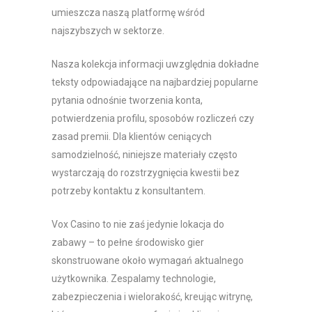
umieszcza naszą platformę wśród
najszybszych w sektorze.
Nasza kolekcja informacji uwzględnia dokładne
teksty odpowiadające na najbardziej popularne
pytania odnośnie tworzenia konta,
potwierdzenia profilu, sposobów rozliczeń czy
zasad premii. Dla klientów ceniących
samodzielność, niniejsze materiały często
wystarczają do rozstrzygnięcia kwestii bez
potrzeby kontaktu z konsultantem.
Vox Casino to nie zaś jedynie lokacja do
zabawy – to pełne środowisko gier
skonstruowane około wymagań aktualnego
użytkownika. Zespalamy technologie,
zabezpieczenia i wielorakość, kreując witrynę,