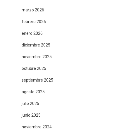
marzo 2026
febrero 2026
enero 2026
diciembre 2025
noviembre 2025
octubre 2025
septiembre 2025
agosto 2025
julio 2025
junio 2025
noviembre 2024