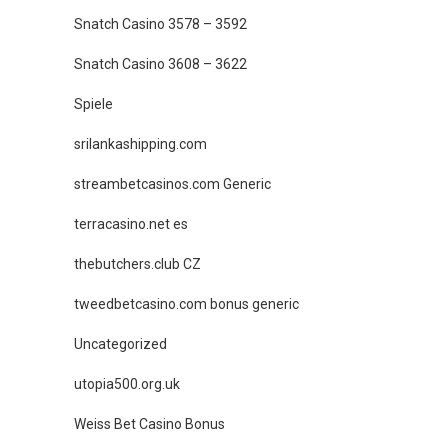
Snatch Casino 3578 – 3592
Snatch Casino 3608 – 3622
Spiele
srilankashipping.com
streambetcasinos.com Generic
terracasino.net es
thebutchers.club CZ
tweedbetcasino.com bonus generic
Uncategorized
utopia500.org.uk
Weiss Bet Casino Bonus