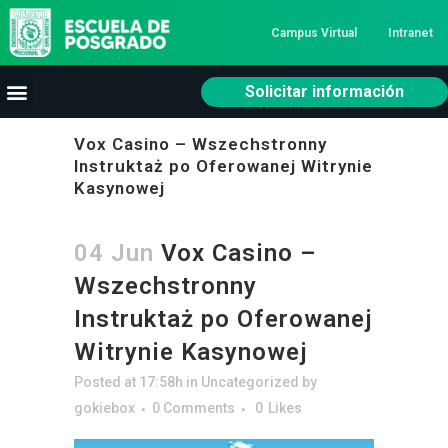
Campus Virtual
Intranet
Solicitar información
Vox Casino – Wszechstronny
Instruktaż po Oferowanej Witrynie
Kasynowej
04 Jun
Vox Casino –
Wszechstronny
Instruktaż po Oferowanej
Witrynie Kasynowej
Posted at 17:58h
in
Uncategorized
by
gokiebox
0 Comments
0
Likes