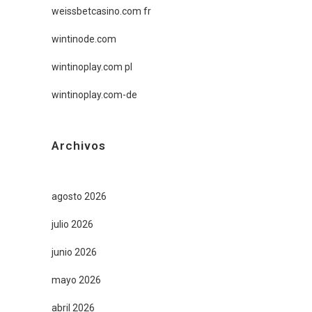
weissbetcasino.com fr
wintinode.com
wintinoplay.com pl
wintinoplay.com-de
Archivos
agosto 2026
julio 2026
junio 2026
mayo 2026
abril 2026