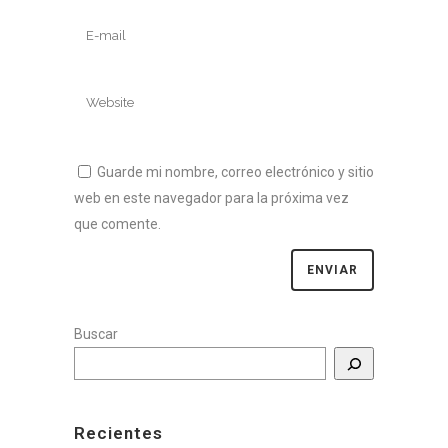
Guarde mi nombre, correo electrónico y sitio
web en este navegador para la próxima vez
que comente.
Buscar
Recientes