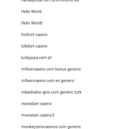
hahaspinuk.com promotions GB
Hello World
Hello World!
hotloot-casino
lollybet-casino
luckyjoya.com pt
m9wincasino.com bonus generic
m9wincasino.com en generic
milanbahis-giris.com generic turk
monixbet-casino
monixbet-casino3
monkeyzinocasinos.com generic