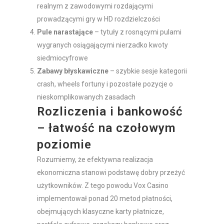
realnym z zawodowymi rozdającymi
prowadzącymi gry w HD rozdzielczości
Pule narastające
– tytuły z rosnącymi pulami
wygranych osiągającymi nierzadko kwoty
siedmiocyfrowe
Zabawy błyskawiczne
– szybkie sesje kategorii
crash, wheels fortuny i pozostałe pozycje o
nieskomplikowanych zasadach
Rozliczenia i bankowość
– łatwość na czołowym
poziomie
Rozumiemy, że efektywna realizacja
ekonomiczna stanowi podstawę dobry przeżyć
użytkowników. Z tego powodu Vox Casino
implementował ponad 20 metod płatności,
obejmujących klasyczne karty płatnicze,