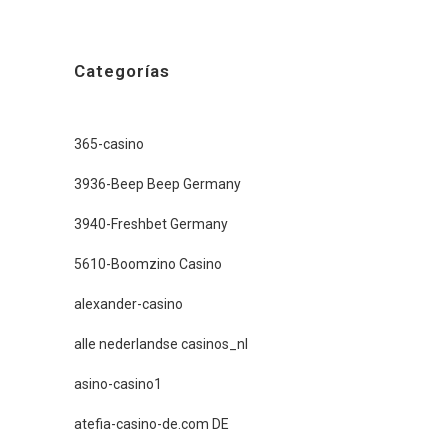
Categorías
365-casino
3936-Beep Beep Germany
3940-Freshbet Germany
5610-Boomzino Casino
alexander-casino
alle nederlandse casinos_nl
asino-casino1
atefia-casino-de.com DE