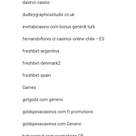
davinci-casino
dudleygraphicsstudio.co.uk
evetabicasino.com bonus generik turk
fernandoflores.cl-casinos-online-chile – ES
freshbet-argentina
freshbet-denmark2
freshbet-spain
Games
getgodz.com generic
goldspiniacasinos.com fr promotions
goldspiniacasinos.com Generic