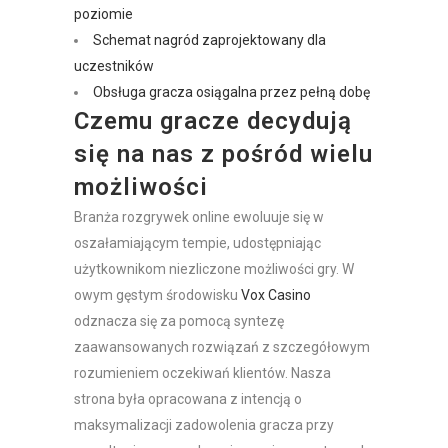
poziomie
Schemat nagród zaprojektowany dla
uczestników
Obsługa gracza osiągalna przez pełną dobę
Czemu gracze decydują
się na nas z pośród wielu
możliwości
Branża rozgrywek online ewoluuje się w
oszałamiającym tempie, udostępniając
użytkownikom niezliczone możliwości gry. W
owym gęstym środowisku
Vox Casino
odznacza się za pomocą syntezę
zaawansowanych rozwiązań z szczegółowym
rozumieniem oczekiwań klientów. Nasza
strona była opracowana z intencją o
maksymalizacji zadowolenia gracza przy