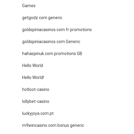
Games
getgodz.com generic
goldspiniacasinos.com fr promotions
goldspiniacasinos.com Generic
hahaspinuk.com promotions GB
Hello World
Hello World!
hotloot-casino
lollybet-casino
luckyjoya.com pt
m9wincasino.com bonus generic