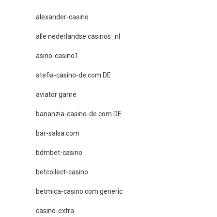
alexander-casino
alle nederlandse casinos_nl
asino-casino1
atefia-casino-de.com DE
aviator game
bananzia-casino-de.com DE
bar-salsa.com
bdmbet-casino
betcollect-casino
betmica-casino.com generic
casino-extra