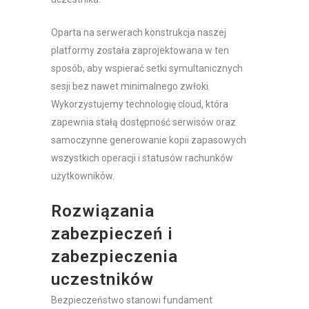
Oparta na serwerach konstrukcja naszej
platformy została zaprojektowana w ten
sposób, aby wspierać setki symultanicznych
sesji bez nawet minimalnego zwłoki.
Wykorzystujemy technologię cloud, która
zapewnia stałą dostępność serwisów oraz
samoczynne generowanie kopii zapasowych
wszystkich operacji i statusów rachunków
użytkowników.
Rozwiązania
zabezpieczeń i
zabezpieczenia
uczestników
Bezpieczeństwo stanowi fundament