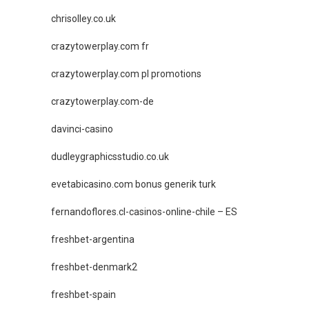
chrisolley.co.uk
crazytowerplay.com fr
crazytowerplay.com pl promotions
crazytowerplay.com-de
davinci-casino
dudleygraphicsstudio.co.uk
evetabicasino.com bonus generik turk
fernandoflores.cl-casinos-online-chile – ES
freshbet-argentina
freshbet-denmark2
freshbet-spain