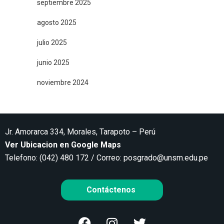
septiembre 2025
agosto 2025
julio 2025
junio 2025
noviembre 2024
Jr. Amorarca 334, Morales, Tarapoto – Perú
Ver Ubicacion en Google Maps
Telefono: (042) 480 172 / Correo:
posgrado@unsm.edu.pe
Contáctenos