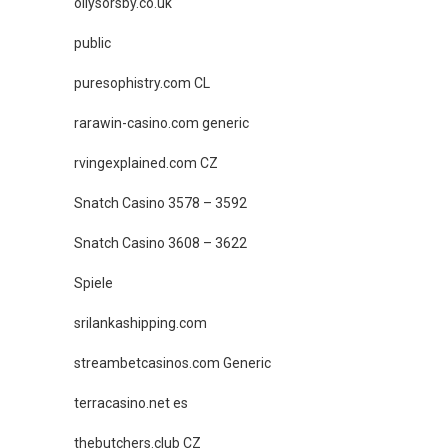
ollysorsby.co.uk
public
puresophistry.com CL
rarawin-casino.com generic
rvingexplained.com CZ
Snatch Casino 3578 – 3592
Snatch Casino 3608 – 3622
Spiele
srilankashipping.com
streambetcasinos.com Generic
terracasino.net es
thebutchers.club CZ