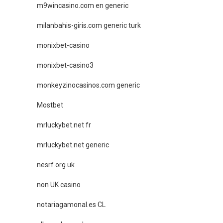
m9wincasino.com en generic
milanbahis-giris.com generic turk
monixbet-casino
monixbet-casino3
monkeyzinocasinos.com generic
Mostbet
mrluckybet.net fr
mrluckybet.net generic
nesrf.org.uk
non UK casino
notariagamonal.es CL