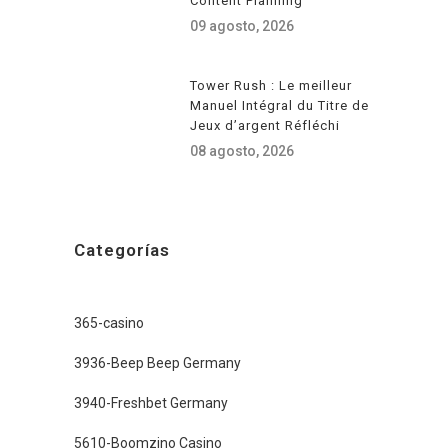
Content Planning
09 agosto, 2026
Tower Rush : Le meilleur
Manuel Intégral du Titre de
Jeux d’argent Réfléchi
08 agosto, 2026
Categorías
365-casino
3936-Beep Beep Germany
3940-Freshbet Germany
5610-Boomzino Casino