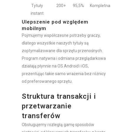
Tytuły
200+
95,5%
Kompletna
instant
Ulepszenie pod względem
mobilnym
Pojmujemy współczesne potrzeby graczy,
dlatego wszystkie naszych tytuły są
zoptymalizowane dla sprzętu przenośnych.
Program natywna i odmiana przeglądarkowa
działają płynnie na OS Android i iOS,
prezentując takie samo wrażenia bez różnicy
od preferowanego sprzętu.
Struktura transakcji i
przetwarzanie
transferów
Obsługujemy rozległą gamę sposobów