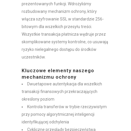
prezentowanych funkcji. Wdrożyliśmy
rozbudowany mechanizm ochrony, który
włącza szyfrowanie SSL w standardzie 256-
bitowym dla wszelkich przesyłu treści.
Wszystkie transakcja płatnicza wędruje przez
skomplikowane systemy kontrolne, co usuwają
ryzyko nielegalnego dostępu do środków
uczestników.
Kluczowe elementy naszego
mechanizmu ochrony
Dwuetapowe autentykacja dla wszelkich
transakcji finansowych przekraczających
określony poziom
Kontrola transferów w trybie rzeczywistym
przy pomocy algorytmicznej inteligencji
identyfikującej odchylenia
Cykliczne przeglądy bezpieczeństwa