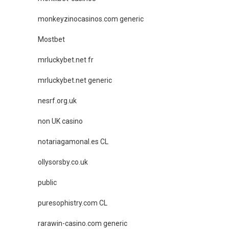
monkeyzinocasinos.com generic
Mostbet
mrluckybet.net fr
mrluckybet.net generic
nesrf.org.uk
non UK casino
notariagamonal.es CL
ollysorsby.co.uk
public
puresophistry.com CL
rarawin-casino.com generic