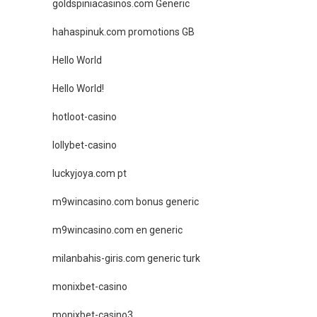
goldspiniacasinos.com Generic
hahaspinuk.com promotions GB
Hello World
Hello World!
hotloot-casino
lollybet-casino
luckyjoya.com pt
m9wincasino.com bonus generic
m9wincasino.com en generic
milanbahis-giris.com generic turk
monixbet-casino
monixbet-casino3