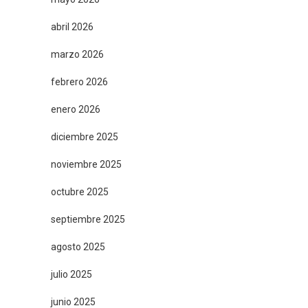
abril 2026
marzo 2026
febrero 2026
enero 2026
diciembre 2025
noviembre 2025
octubre 2025
septiembre 2025
agosto 2025
julio 2025
junio 2025