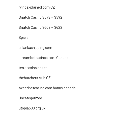
rvingexplained.com CZ
Snatch Casino 3578 – 3592
Snatch Casino 3608 – 3622
Spiele
srilankashipping.com
streambetcasinos.com Generic
terracasino.net es
thebutchers.club CZ
tweedbetcasino.com bonus generic
Uncategorized
utopia500.org.uk