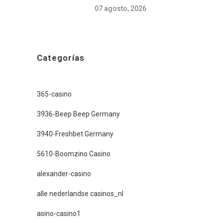
07 agosto, 2026
Categorías
365-casino
3936-Beep Beep Germany
3940-Freshbet Germany
5610-Boomzino Casino
alexander-casino
alle nederlandse casinos_nl
asino-casino1