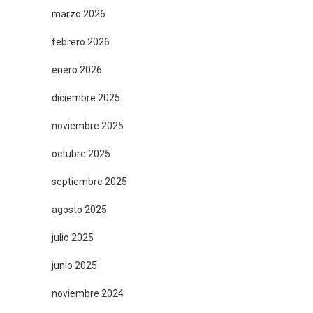
marzo 2026
febrero 2026
enero 2026
diciembre 2025
noviembre 2025
octubre 2025
septiembre 2025
agosto 2025
julio 2025
junio 2025
noviembre 2024