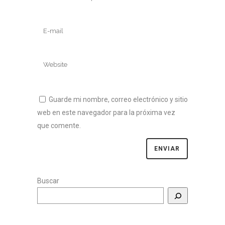
Guarde mi nombre, correo electrónico y sitio
web en este navegador para la próxima vez
que comente.
Buscar