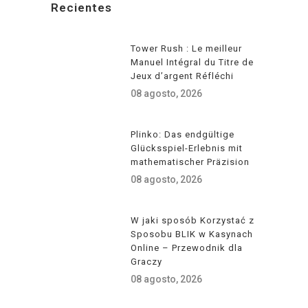
Recientes
Tower Rush : Le meilleur
Manuel Intégral du Titre de
Jeux d’argent Réfléchi
08 agosto, 2026
Plinko: Das endgültige
Glücksspiel-Erlebnis mit
mathematischer Präzision
08 agosto, 2026
W jaki sposób Korzystać z
Sposobu BLIK w Kasynach
Online – Przewodnik dla
Graczy
08 agosto, 2026