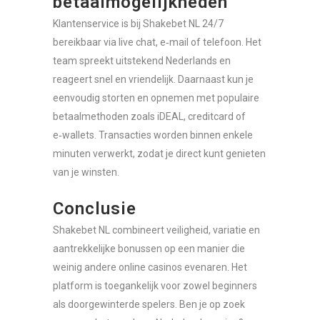
betaalmogelijkheden
Klantenservice is bij Shakebet NL 24/7
bereikbaar via live chat, e‑mail of telefoon. Het
team spreekt uitstekend Nederlands en
reageert snel en vriendelijk. Daarnaast kun je
eenvoudig storten en opnemen met populaire
betaalmethoden zoals iDEAL, creditcard of
e‑wallets. Transacties worden binnen enkele
minuten verwerkt, zodat je direct kunt genieten
van je winsten.
Conclusie
Shakebet NL combineert veiligheid, variatie en
aantrekkelijke bonussen op een manier die
weinig andere online casinos evenaren. Het
platform is toegankelijk voor zowel beginners
als doorgewinterde spelers. Ben je op zoek