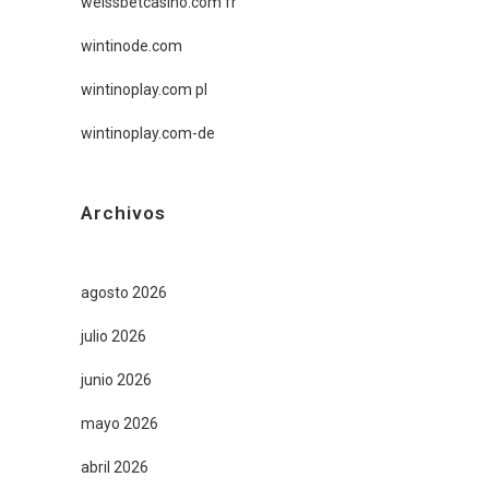
weissbetcasino.com fr
wintinode.com
wintinoplay.com pl
wintinoplay.com-de
Archivos
agosto 2026
julio 2026
junio 2026
mayo 2026
abril 2026