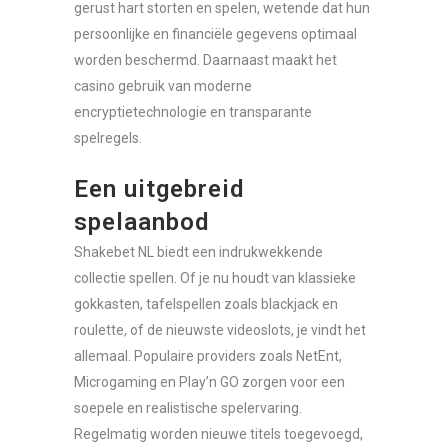
gerust hart storten en spelen, wetende dat hun
persoonlijke en financiële gegevens optimaal
worden beschermd. Daarnaast maakt het
casino gebruik van moderne
encryptietechnologie en transparante
spelregels.
Een uitgebreid
spelaanbod
Shakebet NL biedt een indrukwekkende
collectie spellen. Of je nu houdt van klassieke
gokkasten, tafelspellen zoals blackjack en
roulette, of de nieuwste videoslots, je vindt het
allemaal. Populaire providers zoals NetEnt,
Microgaming en Play’n GO zorgen voor een
soepele en realistische spelervaring.
Regelmatig worden nieuwe titels toegevoegd,