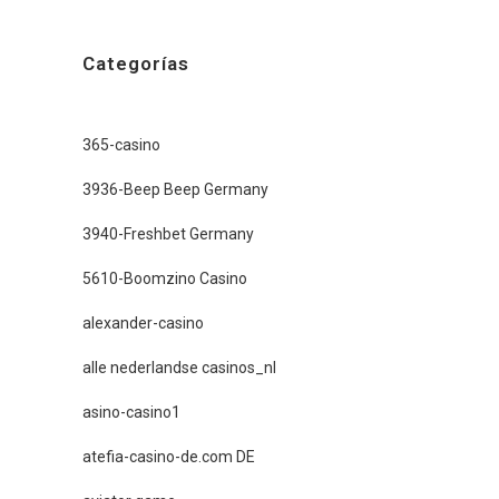
Categorías
365-casino
3936-Beep Beep Germany
3940-Freshbet Germany
5610-Boomzino Casino
alexander-casino
alle nederlandse casinos_nl
asino-casino1
atefia-casino-de.com DE