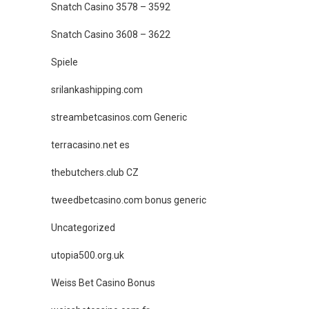
Snatch Casino 3578 – 3592
Snatch Casino 3608 – 3622
Spiele
srilankashipping.com
streambetcasinos.com Generic
terracasino.net es
thebutchers.club CZ
tweedbetcasino.com bonus generic
Uncategorized
utopia500.org.uk
Weiss Bet Casino Bonus