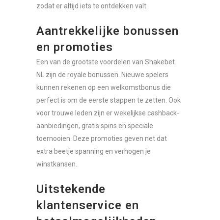
zodat er altijd iets te ontdekken valt.
Aantrekkelijke bonussen
en promoties
Een van de grootste voordelen van Shakebet
NL zijn de royale bonussen. Nieuwe spelers
kunnen rekenen op een welkomstbonus die
perfect is om de eerste stappen te zetten. Ook
voor trouwe leden zijn er wekelijkse cashback-
aanbiedingen, gratis spins en speciale
toernooien. Deze promoties geven net dat
extra beetje spanning en verhogen je
winstkansen.
Uitstekende
klantenservice en