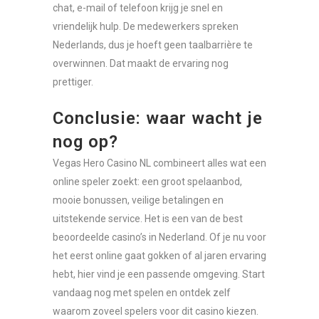
chat, e-mail of telefoon krijg je snel en
vriendelijk hulp. De medewerkers spreken
Nederlands, dus je hoeft geen taalbarrière te
overwinnen. Dat maakt de ervaring nog
prettiger.
Conclusie: waar wacht je
nog op?
Vegas Hero Casino NL combineert alles wat een
online speler zoekt: een groot spelaanbod,
mooie bonussen, veilige betalingen en
uitstekende service. Het is een van de best
beoordeelde casino’s in Nederland. Of je nu voor
het eerst online gaat gokken of al jaren ervaring
hebt, hier vind je een passende omgeving. Start
vandaag nog met spelen en ontdek zelf
waarom zoveel spelers voor dit casino kiezen.