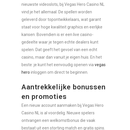
nieuwste videoslots, bij Vegas Hero Casino NL
vind je het allemaal. De spellen worden
geleverd door topontwikkelaars, wat garant
staat voor hoge kwaliteit graphics en eerlijke
kansen. Bovendien is er een live casino-
gedeelte waar je tegen echte dealers kunt
spelen. Dat geeft het gevoel van een echt
casino, maar dan vanuit je eigen huis. En het
beste: je kunt het eenvoudig openen via
vegas
hero
inloggen om direct te beginnen.
Aantrekkelijke bonussen
en promoties
Een nieuw account aanmaken bij Vegas Hero
Casino NL is al voordelig. Nieuwe spelers
ontvangen een welkomstbonus die vaak
bestaat uit een storting match en gratis spins.