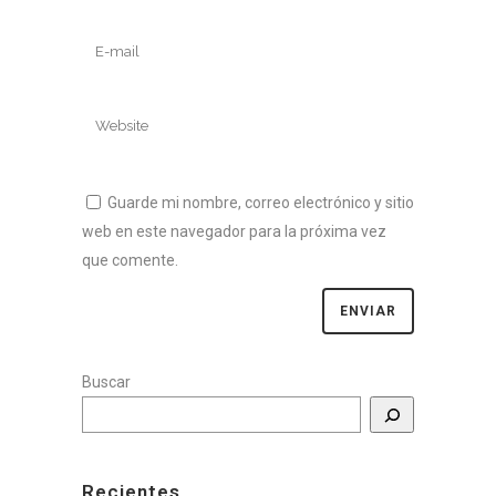
Guarde mi nombre, correo electrónico y sitio
web en este navegador para la próxima vez
que comente.
Buscar
Recientes