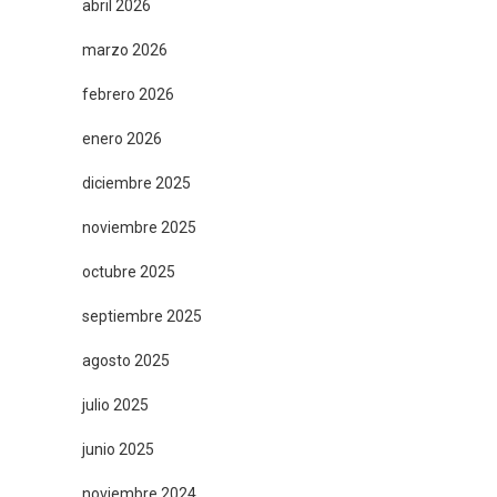
abril 2026
marzo 2026
febrero 2026
enero 2026
diciembre 2025
noviembre 2025
octubre 2025
septiembre 2025
agosto 2025
julio 2025
junio 2025
noviembre 2024