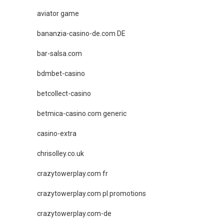
aviator game
bananzia-casino-de.com DE
bar-salsa.com
bdmbet-casino
betcollect-casino
betmica-casino.com generic
casino-extra
chrisolley.co.uk
crazytowerplay.com fr
crazytowerplay.com pl promotions
crazytowerplay.com-de