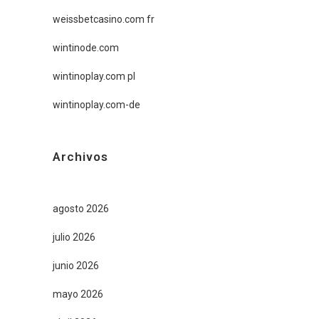
weissbetcasino.com fr
wintinode.com
wintinoplay.com pl
wintinoplay.com-de
Archivos
agosto 2026
julio 2026
junio 2026
mayo 2026