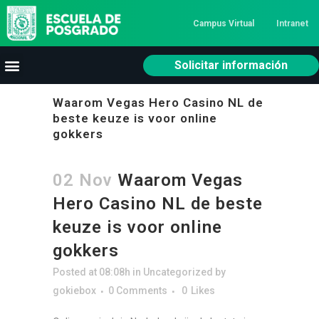
Campus Virtual
Intranet
Solicitar información
Waarom Vegas Hero Casino NL de
beste keuze is voor online
gokkers
02 Nov
Waarom Vegas
Hero Casino NL de beste
keuze is voor online
gokkers
Posted at 08:08h
in
Uncategorized
by
gokiebox
0 Comments
0
Likes