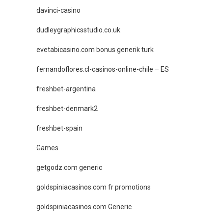
davinci-casino
dudleygraphicsstudio.co.uk
evetabicasino.com bonus generik turk
fernandoflores.cl-casinos-online-chile – ES
freshbet-argentina
freshbet-denmark2
freshbet-spain
Games
getgodz.com generic
goldspiniacasinos.com fr promotions
goldspiniacasinos.com Generic