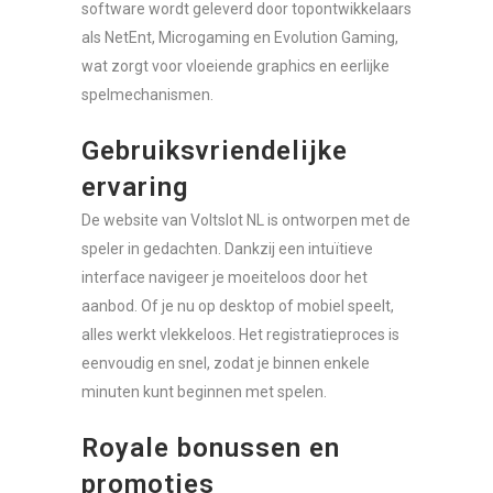
software wordt geleverd door topontwikkelaars
als NetEnt, Microgaming en Evolution Gaming,
wat zorgt voor vloeiende graphics en eerlijke
spelmechanismen.
Gebruiksvriendelijke
ervaring
De website van Voltslot NL is ontworpen met de
speler in gedachten. Dankzij een intuïtieve
interface navigeer je moeiteloos door het
aanbod. Of je nu op desktop of mobiel speelt,
alles werkt vlekkeloos. Het registratieproces is
eenvoudig en snel, zodat je binnen enkele
minuten kunt beginnen met spelen.
Royale bonussen en
promoties