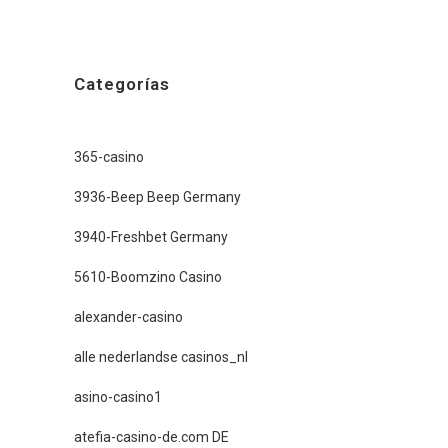
Categorías
365-casino
3936-Beep Beep Germany
3940-Freshbet Germany
5610-Boomzino Casino
alexander-casino
alle nederlandse casinos_nl
asino-casino1
atefia-casino-de.com DE