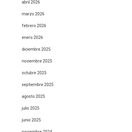
abril 2026
marzo 2026
febrero 2026
enero 2026
diciembre 2025
noviembre 2025
octubre 2025
septiembre 2025
agosto 2025
julio 2025
junio 2025
noviembre 2024