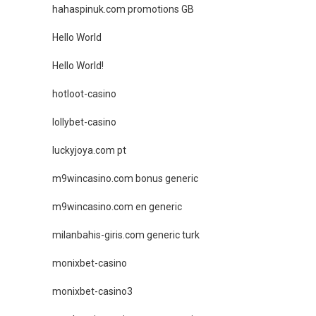
hahaspinuk.com promotions GB
Hello World
Hello World!
hotloot-casino
lollybet-casino
luckyjoya.com pt
m9wincasino.com bonus generic
m9wincasino.com en generic
milanbahis-giris.com generic turk
monixbet-casino
monixbet-casino3