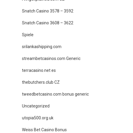
Snatch Casino 3578 – 3592
Snatch Casino 3608 – 3622
Spiele
srilankashipping.com
streambetcasinos.com Generic
terracasino.net es
thebutchers.club CZ
tweedbetcasino.com bonus generic
Uncategorized
utopia500.org.uk
Weiss Bet Casino Bonus