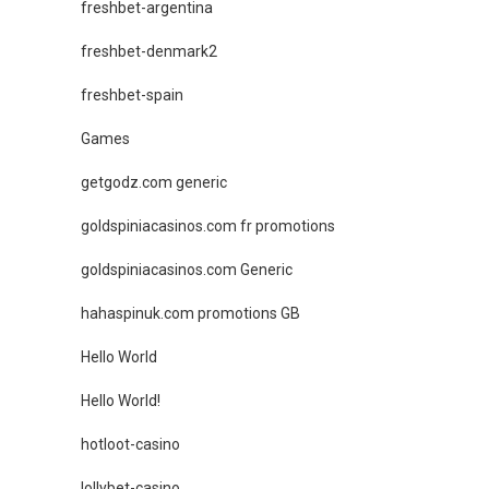
freshbet-argentina
freshbet-denmark2
freshbet-spain
Games
getgodz.com generic
goldspiniacasinos.com fr promotions
goldspiniacasinos.com Generic
hahaspinuk.com promotions GB
Hello World
Hello World!
hotloot-casino
lollybet-casino