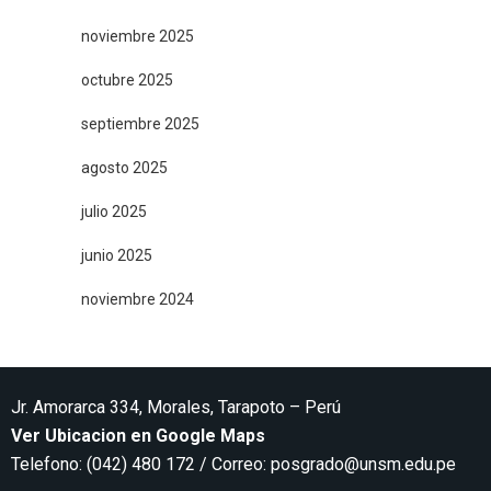
noviembre 2025
octubre 2025
septiembre 2025
agosto 2025
julio 2025
junio 2025
noviembre 2024
Jr. Amorarca 334, Morales, Tarapoto – Perú
Ver Ubicacion en Google Maps
Telefono: (042) 480 172 / Correo:
posgrado@unsm.edu.pe