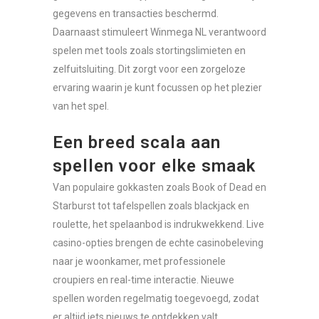
gegevens en transacties beschermd.
Daarnaast stimuleert Winmega NL verantwoord
spelen met tools zoals stortingslimieten en
zelfuitsluiting. Dit zorgt voor een zorgeloze
ervaring waarin je kunt focussen op het plezier
van het spel.
Een breed scala aan
spellen voor elke smaak
Van populaire gokkasten zoals Book of Dead en
Starburst tot tafelspellen zoals blackjack en
roulette, het spelaanbod is indrukwekkend. Live
casino-opties brengen de echte casinobeleving
naar je woonkamer, met professionele
croupiers en real-time interactie. Nieuwe
spellen worden regelmatig toegevoegd, zodat
er altijd iets nieuws te ontdekken valt.