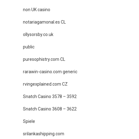
non UK casino
notariagamonal.es CL
ollysorsby.co.uk
public
puresophistry.com CL
rarawin-casino.com generic
rvingexplained.com CZ
Snatch Casino 3578 – 3592
Snatch Casino 3608 – 3622
Spiele
srilankashipping.com