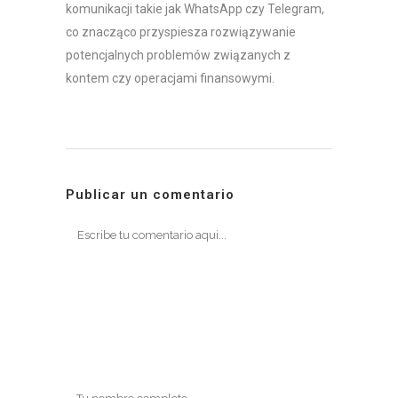
komunikacji takie jak WhatsApp czy Telegram,
co znacząco przyspiesza rozwiązywanie
potencjalnych problemów związanych z
kontem czy operacjami finansowymi.
Publicar un comentario