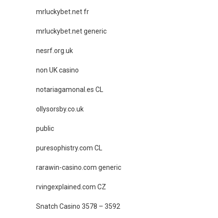
mrluckybet.net fr
mrluckybet.net generic
nesrf.org.uk
non UK casino
notariagamonal.es CL
ollysorsby.co.uk
public
puresophistry.com CL
rarawin-casino.com generic
rvingexplained.com CZ
Snatch Casino 3578 – 3592