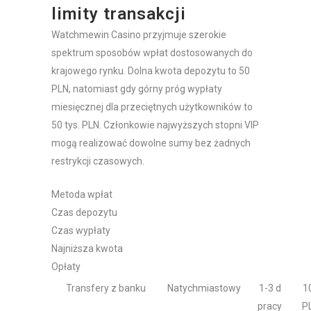
limity transakcji
Watchmewin Casino przyjmuje szerokie
spektrum sposobów wpłat dostosowanych do
krajowego rynku. Dolna kwota depozytu to 50
PLN, natomiast gdy górny próg wypłaty
miesięcznej dla przeciętnych użytkowników to
50 tys. PLN. Członkowie najwyższych stopni VIP
mogą realizować dowolne sumy bez żadnych
restrykcji czasowych.
Metoda wpłat
Czas depozytu
Czas wypłaty
Najniższa kwota
Opłaty
Transfery z banku
Natychmiastowy
1-3 d
1
pracy
P