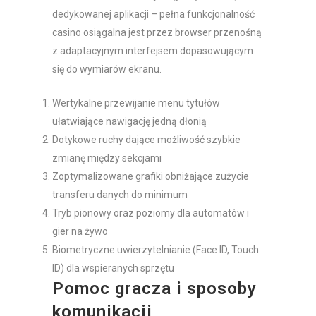
dedykowanej aplikacji – pełna funkcjonalność
casino osiągalna jest przez browser przenośną
z adaptacyjnym interfejsem dopasowującym
się do wymiarów ekranu.
Wertykalne przewijanie menu tytułów
ułatwiające nawigację jedną dłonią
Dotykowe ruchy dające możliwość szybkie
zmianę między sekcjami
Zoptymalizowane grafiki obniżające zużycie
transferu danych do minimum
Tryb pionowy oraz poziomy dla automatów i
gier na żywo
Biometryczne uwierzytelnianie (Face ID, Touch
ID) dla wspieranych sprzętu
Pomoc gracza i sposoby
komunikacji