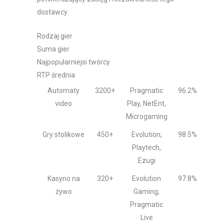
dostawcy.
Rodzaj gier
Suma gier
Najpopularniejsi twórcy
RTP średnia
Automaty
3200+
Pragmatic
96.2%
video
Play, NetEnt,
Microgaming
Gry stolikowe
450+
Evolution,
98.5%
Playtech,
Ezugi
Kasyno na
320+
Evolution
97.8%
żywo
Gaming,
Pragmatic
Live