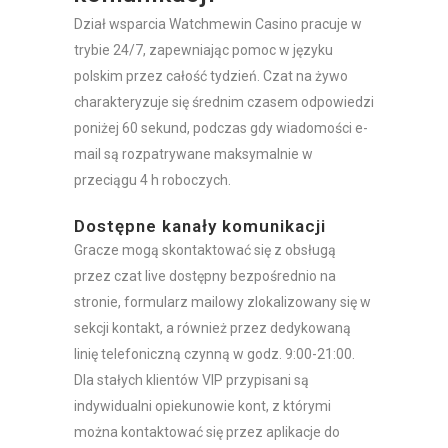
Dział wsparcia Watchmewin Casino pracuje w
trybie 24/7, zapewniając pomoc w języku
polskim przez całość tydzień. Czat na żywo
charakteryzuje się średnim czasem odpowiedzi
poniżej 60 sekund, podczas gdy wiadomości e-
mail są rozpatrywane maksymalnie w
przeciągu 4 h roboczych.
Dostępne kanały komunikacji
Gracze mogą skontaktować się z obsługą
przez czat live dostępny bezpośrednio na
stronie, formularz mailowy zlokalizowany się w
sekcji kontakt, a również przez dedykowaną
linię telefoniczną czynną w godz. 9:00-21:00.
Dla stałych klientów VIP przypisani są
indywidualni opiekunowie kont, z którymi
można kontaktować się przez aplikacje do