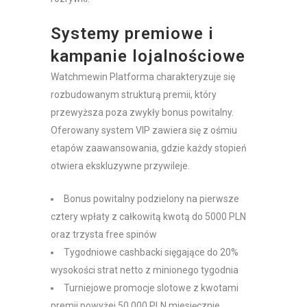
Systemy premiowe i
kampanie lojalnościowe
Watchmewin Platforma charakteryzuje się
rozbudowanym strukturą premii, który
przewyższa poza zwykły bonus powitalny.
Oferowany system VIP zawiera się z ośmiu
etapów zaawansowania, gdzie każdy stopień
otwiera ekskluzywne przywileje.
Bonus powitalny podzielony na pierwsze
cztery wpłaty z całkowitą kwotą do 5000 PLN
oraz trzysta free spinów
Tygodniowe cashbacki sięgające do 20%
wysokości strat netto z minionego tygodnia
Turniejowe promocje slotowe z kwotami
premii powyżej 50 000 PLN miesięcznie