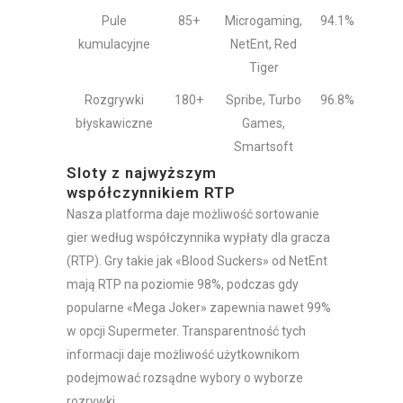
Pule
85+
Microgaming,
94.1%
kumulacyjne
NetEnt, Red
Tiger
Rozgrywki
180+
Spribe, Turbo
96.8%
błyskawiczne
Games,
Smartsoft
Sloty z najwyższym
współczynnikiem RTP
Nasza platforma daje możliwość sortowanie
gier według współczynnika wypłaty dla gracza
(RTP). Gry takie jak «Blood Suckers» od NetEnt
mają RTP na poziomie 98%, podczas gdy
popularne «Mega Joker» zapewnia nawet 99%
w opcji Supermeter. Transparentność tych
informacji daje możliwość użytkownikom
podejmować rozsądne wybory o wyborze
rozrywki.