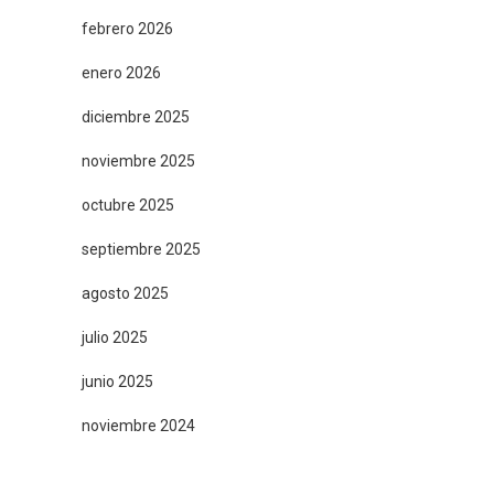
febrero 2026
enero 2026
diciembre 2025
noviembre 2025
octubre 2025
septiembre 2025
agosto 2025
julio 2025
junio 2025
noviembre 2024