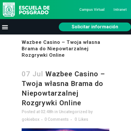
Campus Virtual
Intranet
Solicitar información
Wazbee Casino – Twoja własna
Brama do Niepowtarzalnej
Rozgrywki Online
07 Jul
Wazbee Casino –
Twoja własna Brama do
Niepowtarzalnej
Rozgrywki Online
Posted at 02:48h
in
Uncategorized
by
gokiebox
0 Comments
0
Likes