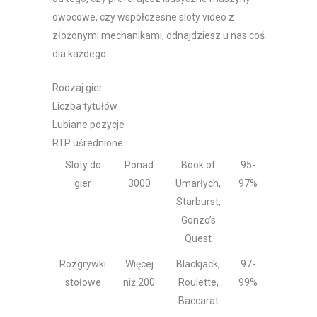
owocowe, czy współczesne sloty video z
złożonymi mechanikami, odnajdziesz u nas coś
dla każdego.
Rodzaj gier
Liczba tytułów
Lubiane pozycje
RTP uśrednione
Sloty do
Ponad
Book of
95-
gier
3000
Umarłych,
97%
Starburst,
Gonzo’s
Quest
Rozgrywki
Więcej
Blackjack,
97-
stołowe
niż 200
Roulette,
99%
Baccarat