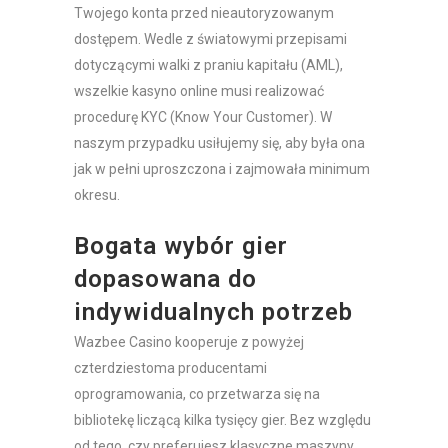
Twojego konta przed nieautoryzowanym
dostępem. Wedle z światowymi przepisami
dotyczącymi walki z praniu kapitału (AML),
wszelkie kasyno online musi realizować
procedurę KYC (Know Your Customer). W
naszym przypadku usiłujemy się, aby była ona
jak w pełni uproszczona i zajmowała minimum
okresu.
Bogata wybór gier
dopasowana do
indywidualnych potrzeb
Wazbee Casino kooperuje z powyżej
czterdziestoma producentami
oprogramowania, co przetwarza się na
bibliotekę liczącą kilka tysięcy gier. Bez względu
od tego, czy preferujesz klasyczne maszyny