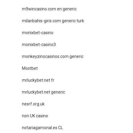
m9wincasino.com en generic
milanbahis-giris.com generic turk
monixbet-casino
monixbet-casino3
monkeyzinocasinos.com generic
Mostbet
mrluckybet.net fr
mrluckybet.net generic
nesrf.org.uk
non UK casino
notariagamonal.es CL