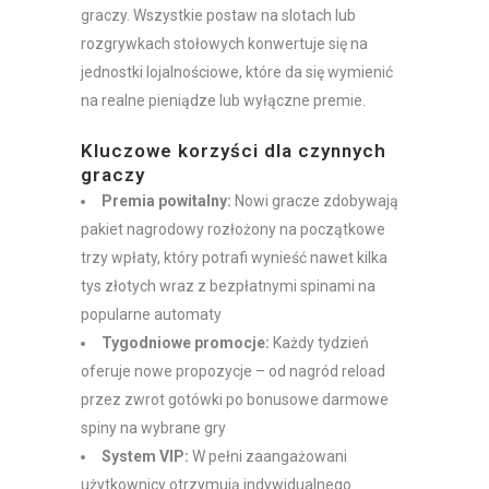
graczy. Wszystkie postaw na slotach lub
rozgrywkach stołowych konwertuje się na
jednostki lojalnościowe, które da się wymienić
na realne pieniądze lub wyłączne premie.
Kluczowe korzyści dla czynnych
graczy
Premia powitalny:
Nowi gracze zdobywają
pakiet nagrodowy rozłożony na początkowe
trzy wpłaty, który potrafi wynieść nawet kilka
tys złotych wraz z bezpłatnymi spinami na
popularne automaty
Tygodniowe promocje:
Każdy tydzień
oferuje nowe propozycje – od nagród reload
przez zwrot gotówki po bonusowe darmowe
spiny na wybrane gry
System VIP:
W pełni zaangażowani
użytkownicy otrzymują indywidualnego