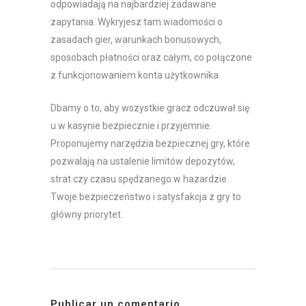
odpowiadają na najbardziej zadawane
zapytania. Wykryjesz tam wiadomości o
zasadach gier, warunkach bonusowych,
sposobach płatności oraz całym, co połączone
z funkcjonowaniem konta użytkownika.
Dbamy o to, aby wszystkie gracz odczuwał się
u w kasynie bezpiecznie i przyjemnie.
Proponujemy narzędzia bezpiecznej gry, które
pozwalają na ustalenie limitów depozytów,
strat czy czasu spędzanego w hazardzie.
Twoje bezpieczeństwo i satysfakcja z gry to
główny priorytet.
Publicar un comentario