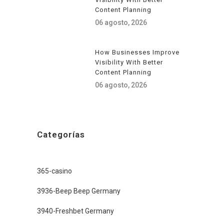
Content Planning
06 agosto, 2026
How Businesses Improve
Visibility With Better
Content Planning
06 agosto, 2026
Categorías
365-casino
3936-Beep Beep Germany
3940-Freshbet Germany