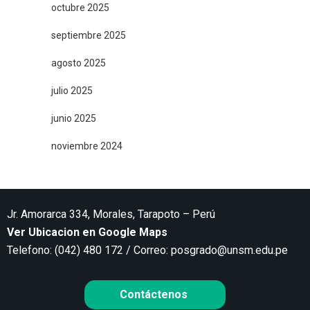
octubre 2025
septiembre 2025
agosto 2025
julio 2025
junio 2025
noviembre 2024
Jr. Amorarca 334, Morales, Tarapoto – Perú
Ver Ubicacion en Google Maps
Telefono: (042) 480 172 / Correo:
posgrado@unsm.edu.pe
Contáctenos