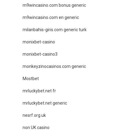
m9wincasino.com bonus generic
m9wincasino.com en generic
milanbahis-giris.com generic turk
monixbet-casino
monixbet-casino3
monkeyzinocasinos.com generic
Mostbet
mrluckybet.net fr
mrluckybet.net generic
nesrf.org.uk
non UK casino