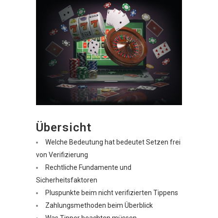
Übersicht
Welche Bedeutung hat bedeutet Setzen frei
von Verifizierung
Rechtliche Fundamente und
Sicherheitsfaktoren
Pluspunkte beim nicht verifizierten Tippens
Zahlungsmethoden beim Überblick