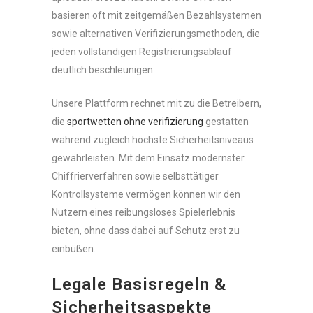
basieren oft mit zeitgemäßen Bezahlsystemen
sowie alternativen Verifizierungsmethoden, die
jeden vollständigen Registrierungsablauf
deutlich beschleunigen.
Unsere Plattform rechnet mit zu die Betreibern,
die
sportwetten ohne verifizierung
gestatten
während zugleich höchste Sicherheitsniveaus
gewährleisten. Mit dem Einsatz modernster
Chiffrierverfahren sowie selbsttätiger
Kontrollsysteme vermögen können wir den
Nutzern eines reibungsloses Spielerlebnis
bieten, ohne dass dabei auf Schutz erst zu
einbüßen.
Legale Basisregeln &
Sicherheitsaspekte