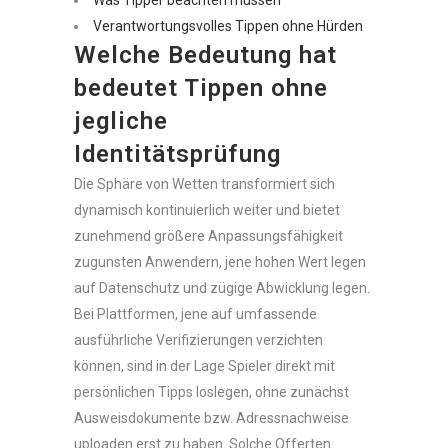
Was Tipper beachten müssen
Verantwortungsvolles Tippen ohne Hürden
Welche Bedeutung hat
bedeutet Tippen ohne
jegliche
Identitätsprüfung
Die Sphäre von Wetten transformiert sich
dynamisch kontinuierlich weiter und bietet
zunehmend größere Anpassungsfähigkeit
zugunsten Anwendern, jene hohen Wert legen
auf Datenschutz und zügige Abwicklung legen.
Bei Plattformen, jene auf umfassende
ausführliche Verifizierungen verzichten
können, sind in der Lage Spieler direkt mit
persönlichen Tipps loslegen, ohne zunächst
Ausweisdokumente bzw. Adressnachweise
uploaden erst zu haben. Solche Offerten