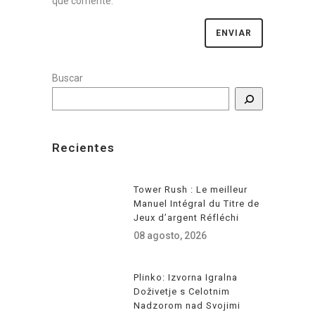
que comente.
Buscar
Recientes
Tower Rush : Le meilleur
Manuel Intégral du Titre de
Jeux d’argent Réfléchi
08 agosto, 2026
Plinko: Izvorna Igralna
Doživetje s Celotnim
Nadzorom nad Svojimi