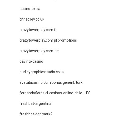
casino-extra
chrisolley.co.uk
crazytowerplay.com fr
crazytowerplay.com pl promotions
crazytowerplay.com-de
davinci-casino
dudleygraphicsstudio.co.uk
evetabicasino.com bonus generik turk
fernandoflores.cl-casinos-online-chile – ES
freshbet-argentina
freshbet-denmark2