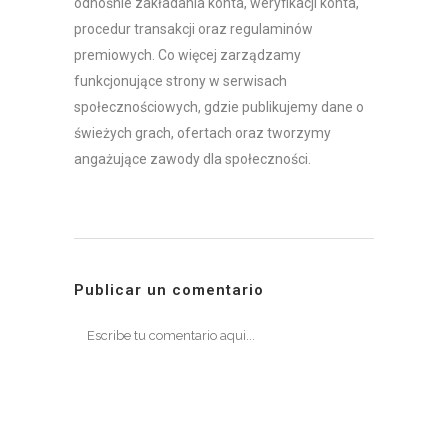
odnośnie zakładania konta, weryfikacji konta,
procedur transakcji oraz regulaminów
premiowych. Co więcej zarządzamy
funkcjonujące strony w serwisach
społecznościowych, gdzie publikujemy dane o
świeżych grach, ofertach oraz tworzymy
angażujące zawody dla społeczności.
Publicar un comentario