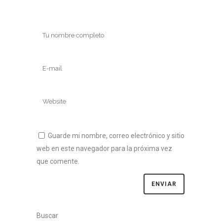
Guarde mi nombre, correo electrónico y sitio
web en este navegador para la próxima vez
que comente.
Buscar