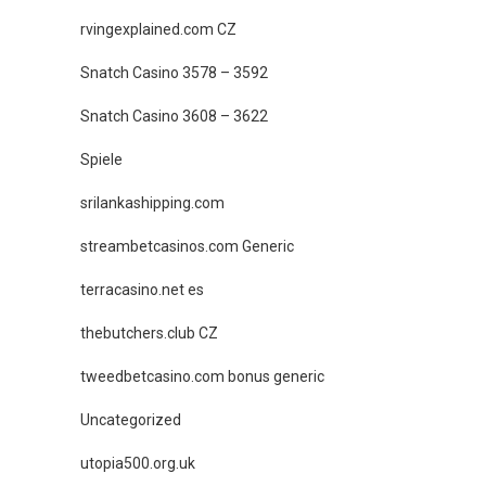
rvingexplained.com CZ
Snatch Casino 3578 – 3592
Snatch Casino 3608 – 3622
Spiele
srilankashipping.com
streambetcasinos.com Generic
terracasino.net es
thebutchers.club CZ
tweedbetcasino.com bonus generic
Uncategorized
utopia500.org.uk