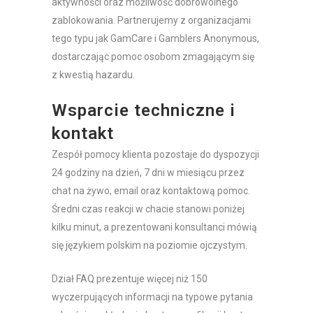
aktywności oraz możliwość dobrowolnego
zablokowania. Partnerujemy z organizacjami
tego typu jak GamCare i Gamblers Anonymous,
dostarczając pomoc osobom zmagającym się
z kwestią hazardu.
Wsparcie techniczne i
kontakt
Zespół pomocy klienta pozostaje do dyspozycji
24 godziny na dzień, 7 dni w miesiącu przez
chat na żywo, email oraz kontaktową pomoc.
Średni czas reakcji w chacie stanowi poniżej
kilku minut, a prezentowani konsultanci mówią
się językiem polskim na poziomie ojczystym.
Dział FAQ prezentuje więcej niż 150
wyczerpujących informacji na typowe pytania