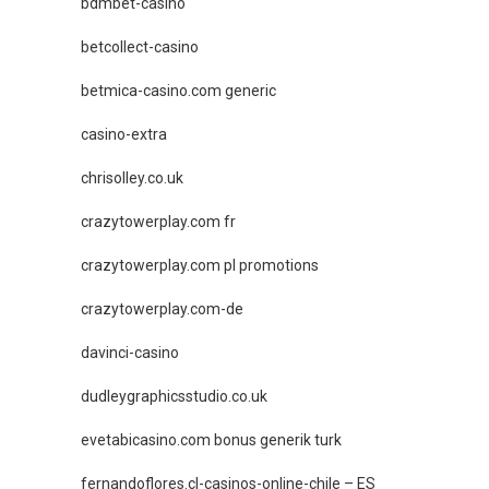
bdmbet-casino
betcollect-casino
betmica-casino.com generic
casino-extra
chrisolley.co.uk
crazytowerplay.com fr
crazytowerplay.com pl promotions
crazytowerplay.com-de
davinci-casino
dudleygraphicsstudio.co.uk
evetabicasino.com bonus generik turk
fernandoflores.cl-casinos-online-chile – ES