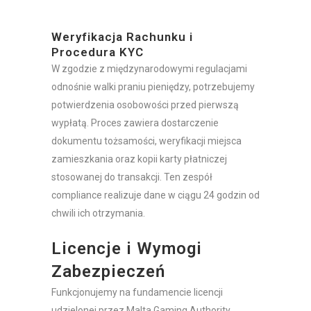
Weryfikacja Rachunku i
Procedura KYC
W zgodzie z międzynarodowymi regulacjami
odnośnie walki praniu pieniędzy, potrzebujemy
potwierdzenia osobowości przed pierwszą
wypłatą. Proces zawiera dostarczenie
dokumentu tożsamości, weryfikacji miejsca
zamieszkania oraz kopii karty płatniczej
stosowanej do transakcji. Ten zespół
compliance realizuje dane w ciągu 24 godzin od
chwili ich otrzymania.
Licencje i Wymogi
Zabezpieczeń
Funkcjonujemy na fundamencie licencji
udzielonej przez Malta Gaming Authority