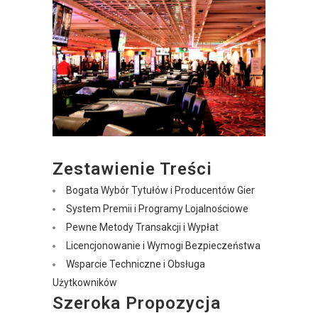
Zestawienie Treści
Bogata Wybór Tytułów i Producentów Gier
System Premii i Programy Lojalnościowe
Pewne Metody Transakcji i Wypłat
Licencjonowanie i Wymogi Bezpieczeństwa
Wsparcie Techniczne i Obsługa
Użytkowników
Szeroka Propozycja