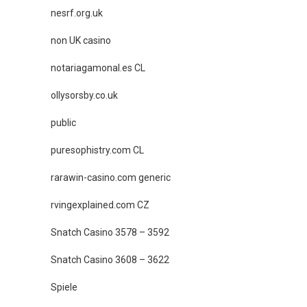
nesrf.org.uk
non UK casino
notariagamonal.es CL
ollysorsby.co.uk
public
puresophistry.com CL
rarawin-casino.com generic
rvingexplained.com CZ
Snatch Casino 3578 – 3592
Snatch Casino 3608 – 3622
Spiele