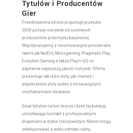
Tytułów i Producentów
Gier
Przedstawiona strona proponuje przeszło
3000 pozycji rozrywek od czołowych
producentów przemysłu kasynowej.
Współpracujemy z renomowanymi providerami
takimi jak NetEnt, Microgaming, Pragmatic Play,
Evolution Gaming a także Play’n GO, co
zapewnia najwyższą jakość rozrywki. Oferta
prezentuje tak retro sloty, jak również i
współczesne sloty wideo z innowacyjnymi
mechanizmami działania.
Dział tytułów na live tworzy rdzeń tej kolekcji,
umożliwiając kontakt z profesjonalnymi
krupierami w trybie rzeczywistym. Klienci mogą
selekcjonować z wielu odmian rulety,