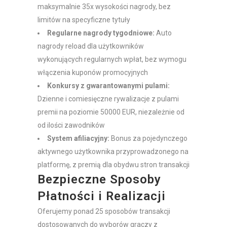
maksymalnie 35x wysokości nagrody, bez
limitów na specyficzne tytuły
Regularne nagrody tygodniowe:
Auto
nagrody reload dla użytkowników
wykonujących regularnych wpłat, bez wymogu
włączenia kuponów promocyjnych
Konkursy z gwarantowanymi pulami:
Dzienne i comiesięczne rywalizacje z pulami
premii na poziomie 50000 EUR, niezależnie od
od ilości zawodników
System afiliacyjny:
Bonus za pojedynczego
aktywnego użytkownika przyprowadzonego na
platformę, z premią dla obydwu stron transakcji
Bezpieczne Sposoby
Płatności i Realizacji
Oferujemy ponad 25 sposobów transakcji
dostosowanych do wyborów graczy z