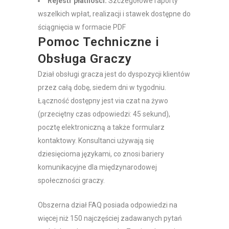
Rejestr płatności:
Szczegółowe raporty
wszelkich wpłat, realizacji i stawek dostępne do
ściągnięcia w formacie PDF
Pomoc Techniczne i
Obsługa Graczy
Dział obsługi gracza jest do dyspozycji klientów
przez całą dobę, siedem dni w tygodniu.
Łączność dostępny jest via czat na żywo
(przeciętny czas odpowiedzi: 45 sekund),
pocztę elektroniczną a także formularz
kontaktowy. Konsultanci używają się
dziesięcioma językami, co znosi bariery
komunikacyjne dla międzynarodowej
społeczności graczy.
Obszerna dział FAQ posiada odpowiedzi na
więcej niż 150 najczęściej zadawanych pytań