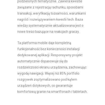
podzielonych tematycznie. Zawiera kwestie
związane z rejestracją rachunku, sposobami
transakcji, weryfikacją tożsamości, warunkami
nagród i rozwiązywaniem kwestii tech. Baza
wiedzy systematycznie aktualizowana jest o
nowe treści bazujące na reakcjach graczy.
Ta platforma mobile daje kompletną
funkcjonalność bez konieczności instalacji
dedykowanej aplikacji. Responsywny projekt
automatycznie dopasowuje się do
rozdzielczości ekranu urządzenia, zachowując
wygodę nawigacji. Więcej niż 85% portfolio
rozgrywek zoptymalizowano pod kątem
urządzeń dotykowych, co gwarantuje
komfortową granie na smartfonach i tabletach.