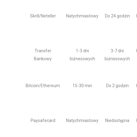
Skrill/Neteller
Natychmiastowy
Do 24 godzin
Transfer
1-3 dni
3-7 dni
Bankowy
biznesowych
biznesowych
Bitcoin/Ethereum
15-30 min
Do 2 godzin
Paysafecard
Natychmiastowy
Niedostępna