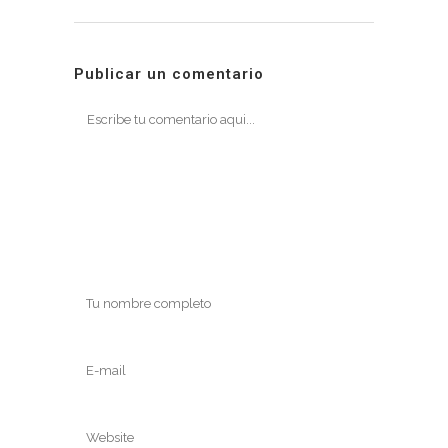
Publicar un comentario