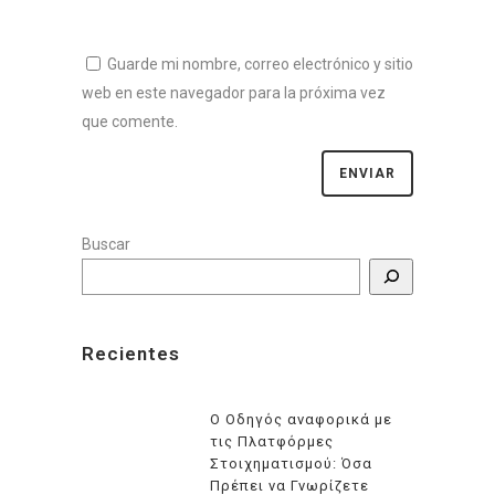
Guarde mi nombre, correo electrónico y sitio
web en este navegador para la próxima vez
que comente.
Buscar
Recientes
Ο Οδηγός αναφορικά με
τις Πλατφόρμες
Στοιχηματισμού: Όσα
Πρέπει να Γνωρίζετε