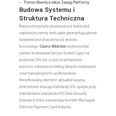
Pomoc Klienta a także Zasięg Platformy
Budowa Systemu i
Struktura Techniczna
Nasza strona była zbudowana w bazie pod
najnowsze normy tech, jakie gwarantują płynne
działanie bez znaczenia od deviceu
końcowego.
Casino Wildrobin
wykorzystuje
system kodowania Secure Socket Layer na
poziomie 256-bit, co jest przemysłowy
wzorzec odnośnie protekcji danych osobowych
oraz transakcyjnych użytkowników.
Weryfikowany element: aktualne kasyna
internetowe stosują standardy SSL spójne przy
standardami standardu PCI Data Security
Standard, które zatwierdza Komitet Wymagań
Ochrony Payment Card Industry.