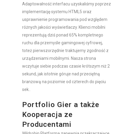
Adaptowalność interfacu uzyskaliśmy poprzez
implementację systemu HTML5 oraz
usprawnienie programowania pod względem
różnych jakości wyświetlaczy. Klienci mobilni
reprezentują dziś ponad 65% kompletnego
ruchu dla przemyśle gamingowej cyfrowej,
toteż pierwszorzędnie traktujemy zgodność z
urządzeniami mobilnymi. Nasza strona
wczytuje siebie podczas czasie krótszym niż 2
sekund, jak istotnie góruje nad przeciętną
branżową na poziomie od czterech do pięciu
sek..
Portfolio Gier a także
Kooperacja ze
Producentami
Wildrobin Platforma zapewnia przekraczające