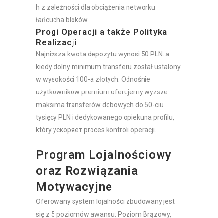
h z zależności dla obciążenia networku
łańcucha bloków
Progi Operacji a także Polityka
Realizacji
Najniższa kwota depozytu wynosi 50 PLN, a
kiedy dolny minimum transferu został ustalony
w wysokości 100-a złotych. Odnośnie
użytkowników premium oferujemy wyższe
maksima transferów dobowych do 50-ciu
tysięcy PLN i dedykowanego opiekuna profilu,
który ускоряет proces kontroli operacji.
Program Lojalnościowy
oraz Rozwiązania
Motywacyjne
Oferowany system lojalności zbudowany jest
się z 5 poziomów awansu: Poziom Brązowy,