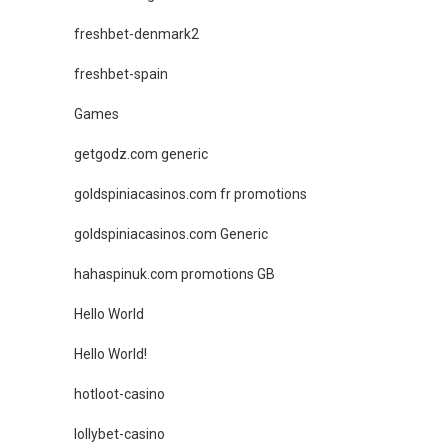
freshbet-denmark2
freshbet-spain
Games
getgodz.com generic
goldspiniacasinos.com fr promotions
goldspiniacasinos.com Generic
hahaspinuk.com promotions GB
Hello World
Hello World!
hotloot-casino
lollybet-casino