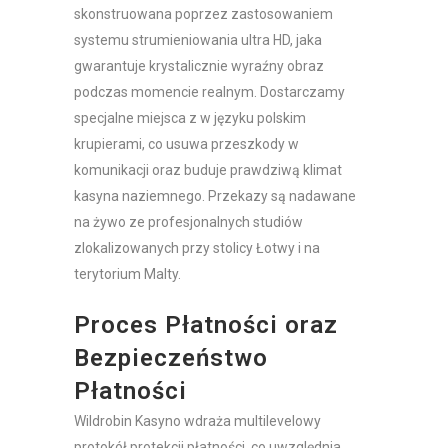
skonstruowana poprzez zastosowaniem
systemu strumieniowania ultra HD, jaka
gwarantuje krystalicznie wyraźny obraz
podczas momencie realnym. Dostarczamy
specjalne miejsca z w języku polskim
krupierami, co usuwa przeszkody w
komunikacji oraz buduje prawdziwą klimat
kasyna naziemnego. Przekazy są nadawane
na żywo ze profesjonalnych studiów
zlokalizowanych przy stolicy Łotwy i na
terytorium Malty.
Proces Płatności oraz
Bezpieczeństwo
Płatności
Wildrobin Kasyno wdraża multilevelowy
protokół protekcji płatności, co uwzględnia