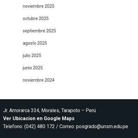
noviembre 2025
octubre 2025
septiembre 2025
agosto 2025
julio 2025
junio 2025
noviembre 2024
Jr. Amorarca 334, Morales, Tarapoto – Perú
Ver Ubicacion en Google Maps
Telefono: (042) 480 172 / Correo:
posgrado@unsm.edu.pe