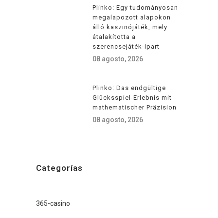
Plinko: Egy tudományosan
megalapozott alapokon
álló kaszinójáték, mely
átalakította a
szerencsejáték-ipart
08 agosto, 2026
Plinko: Das endgültige
Glücksspiel-Erlebnis mit
mathematischer Präzision
08 agosto, 2026
Categorías
365-casino