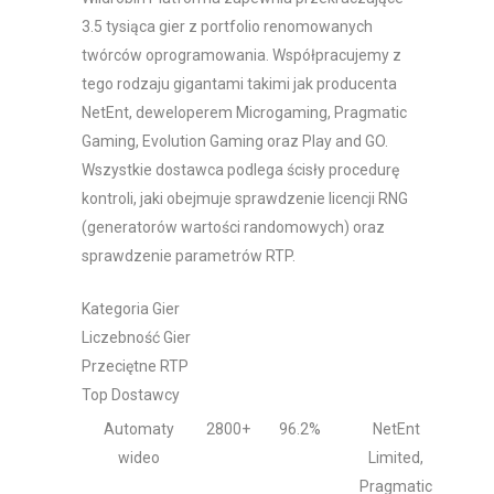
3.5 tysiąca gier z portfolio renomowanych
twórców oprogramowania. Współpracujemy z
tego rodzaju gigantami takimi jak producenta
NetEnt, deweloperem Microgaming, Pragmatic
Gaming, Evolution Gaming oraz Play and GO.
Wszystkie dostawca podlega ścisły procedurę
kontroli, jaki obejmuje sprawdzenie licencji RNG
(generatorów wartości randomowych) oraz
sprawdzenie parametrów RTP.
Kategoria Gier
Liczebność Gier
Przeciętne RTP
Top Dostawcy
Automaty
2800+
96.2%
NetEnt
wideo
Limited,
Pragmatic