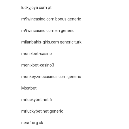
luckyjoya.com pt
m9wincasino.com bonus generic
m9wincasino.com en generic
milanbahis-giris.com generic turk
monixbet-casino
monixbet-casino3
monkeyzinocasinos.com generic
Mostbet
mrluckybet.net fr
mrluckybet.net generic
nesrf.org.uk