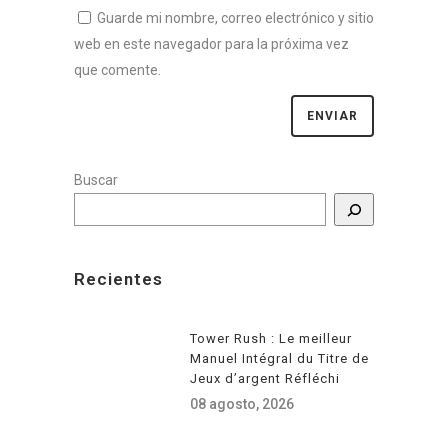
Guarde mi nombre, correo electrónico y sitio
web en este navegador para la próxima vez
que comente.
Buscar
Recientes
Tower Rush : Le meilleur
Manuel Intégral du Titre de
Jeux d’argent Réfléchi
08 agosto, 2026