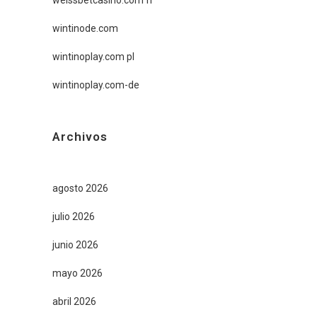
wintinode.com
wintinoplay.com pl
wintinoplay.com-de
Archivos
agosto 2026
julio 2026
junio 2026
mayo 2026
abril 2026