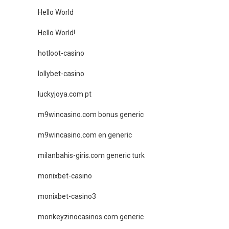
Hello World
Hello World!
hotloot-casino
lollybet-casino
luckyjoya.com pt
m9wincasino.com bonus generic
m9wincasino.com en generic
milanbahis-giris.com generic turk
monixbet-casino
monixbet-casino3
monkeyzinocasinos.com generic