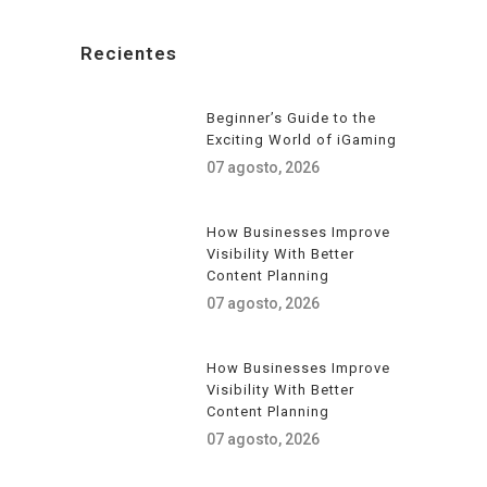
Recientes
Beginner’s Guide to the
Exciting World of iGaming
07 agosto, 2026
How Businesses Improve
Visibility With Better
Content Planning
07 agosto, 2026
How Businesses Improve
Visibility With Better
Content Planning
07 agosto, 2026