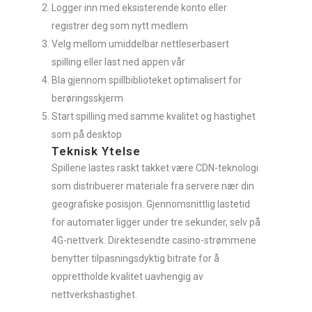
Logger inn med eksisterende konto eller
registrer deg som nytt medlem
Velg mellom umiddelbar nettleserbasert
spilling eller last ned appen vår
Bla gjennom spillbiblioteket optimalisert for
berøringsskjerm
Start spilling med samme kvalitet og hastighet
som på desktop
Teknisk Ytelse
Spillene lastes raskt takket være CDN-teknologi
som distribuerer materiale fra servere nær din
geografiske posisjon. Gjennomsnittlig lastetid
for automater ligger under tre sekunder, selv på
4G-nettverk. Direktesendte casino-strømmene
benytter tilpasningsdyktig bitrate for å
opprettholde kvalitet uavhengig av
nettverkshastighet.