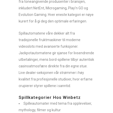
fra toneangivende produsenter i bransjen,
inkludert NetEnt, Microgaming, Play’n GO og
Evolution Gaming. Hver eneste kategori er nøye
kurert for å gi deg den optimale erfaringen.
Spillautomatene våre dekker alt fra
tradisjonelle fruktmaskiner til moderne
videoslots med avanserte funksjoner.
Jackpotautomatene gir sjanse for livsendrende
utbetalinger, mens bord-spillene tilbyr autentisk
casinoatmosfære direkte fra din egne stue.
Live dealer-seksjonen vår strømmer i høy
kvalitet fra profesjonelle studioer, hvor erfarne
crupierer styrer spillene i sanntid.
Spillkategorier Hos Winbetz
Spilleautomater med tema fra opplevelser,
mythology, filmer og kultur