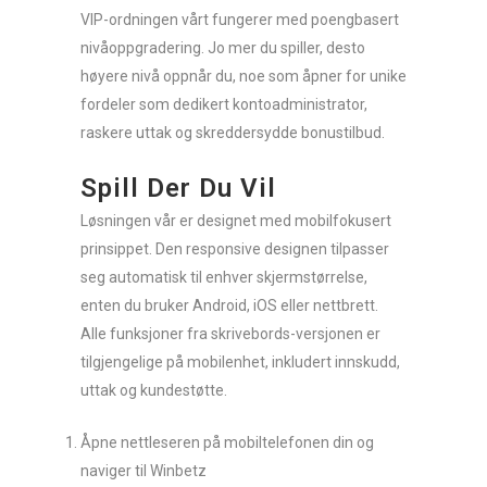
VIP-ordningen vårt fungerer med poengbasert
nivåoppgradering. Jo mer du spiller, desto
høyere nivå oppnår du, noe som åpner for unike
fordeler som dedikert kontoadministrator,
raskere uttak og skreddersydde bonustilbud.
Spill Der Du Vil
Løsningen vår er designet med mobilfokusert
prinsippet. Den responsive designen tilpasser
seg automatisk til enhver skjermstørrelse,
enten du bruker Android, iOS eller nettbrett.
Alle funksjoner fra skrivebords-versjonen er
tilgjengelige på mobilenhet, inkludert innskudd,
uttak og kundestøtte.
Åpne nettleseren på mobiltelefonen din og
naviger til Winbetz